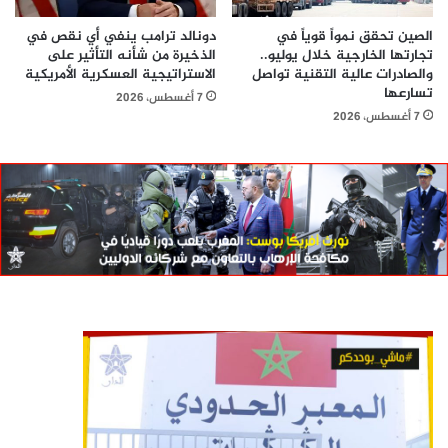
الصين تحقق نمواً قوياً في
دونالد ترامب ينفي أي نقص في
تجارتها الخارجية خلال يوليو..
الذخيرة من شأنه التأثير على
والصادرات عالية التقنية تواصل
الاستراتيجية العسكرية الأمريكية
تسارعها
7 أغسطس، 2026
7 أغسطس، 2026