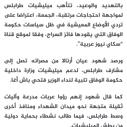
بالتهديد والوعيد، تتأهب ميليشيات طرابلس
لمواجهة احتجاجات مرتقبة، الجمعة، اعتراضا على
تردي الأوضاع المعيشية في ظل سياسات حكومة
الوفاق التي يقودها فائز السراج، وفقا لموقع قناة
“سكاي نيوز عربية”.
ورصد شهود عيان أرتالا من مصراته تصل إلى
مشارف طرابلس، لدعم ميليشيات وزارة داخلية
حكومة الوفاق تلبية لنداء الوزير فتحي باش أغا.
كما قال شهود إنهم رؤوا عربات مدرعة وآليات
ثقيلة متجهة نحو ميدان الشهداء ومنافذ أخرى
وسط طرابلس، فيما طالب نشطاء بحماية دولية
من بطش الميليشيات.