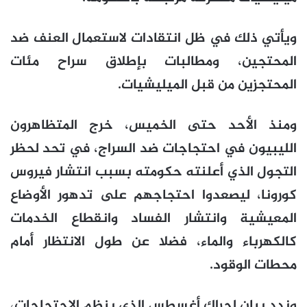
ويأتي ذلك في ظل انتقادات لاستعمال العنف ضد
المحتجين، ومطالبات بإطلاق سراح مئات
المحتجزين من قبل الميليشيات.
ومنذ الأحد حتى الخميس، خرج المتظاهرون
الليبيون في احتجاجات ضد السراج، في تحد لحظر
التجول الذي أعلنته حكومته بسبب انتشار فيروس
كورونا، ليصعدوا احتجاجهم على تدهور الأوضاع
المعيشية وانتشار الفساد وانقطاع الخدمات
كالكهرباء والماء، فضلا عن طول الانتظار أمام
محطات الوقود.
وندد بيان لحراك أغسطس الذي ينظم الاحتجاجات،