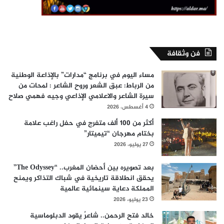
فن وثقافة
مساء اليوم في برنامج “مدارات” بالإذاعة الوطنية
من الرباط: عبق الشعر وروح الشاعر : لمحات من
سيرة الشاعر والاعلامي الإذاعي وجيه فهمي صلاح
4 أغسطس، 2026
أكثر من 100 ألف متفرج في حفل راغب علامة
بختام مهرجان “تيميتار”
27 يوليو، 2026
بعد تصويره بين أحضان المغرب.. “The Odyssey”
يحقق انطلاقة تاريخية في شباك التذاكر ويمنح
المملكة دعاية سينمائية عالمية
23 يوليو، 2026
خالد فتح الرحمن.. شاعرٌ يقود الدبلوماسية