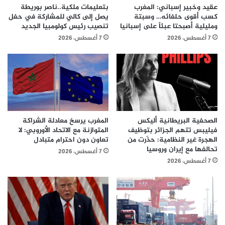
عقيد وخبير إسباني: المغرب
بتعليمات ملكية..ناصر بوريطة
كسب أقوى حلفائه… وسبتة
يصل إلى كالي للمشاركة في حفل
ومليلية أصبحتا عبئاً على إسبانيا
تنصيب رئيس كولومبيا الجديد
7 أغسطس، 2026
7 أغسطس، 2026
الصحفية البريطانية أليكس
المغرب يرسخ معادلة الشراكة
فيليبس تتهم الجزائر بتوظيف
المتوازنة مع الاتحاد الأوروبي: لا
الهجرة غير النظامية: حذّرت من
تعاون دون احترام متبادل
تحالفها مع إيران وروسيا
7 أغسطس، 2026
7 أغسطس، 2026