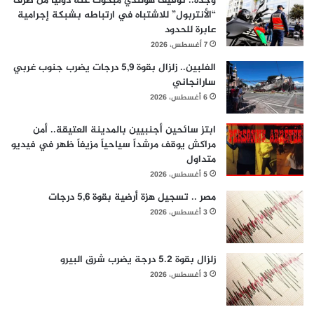
وجدة.. توقيف هولندي مبحوث عنه دولياً من طرف
“الأنتربول” للاشتباه في ارتباطه بشبكة إجرامية
عابرة للحدود
7 أغسطس، 2026
الفلبين.. زلزال بقوة 5,9 درجات يضرب جنوب غربي
سارانجاني
6 أغسطس، 2026
ابتز سائحين أجنبيين بالمدينة العتيقة.. أمن
مراكش يوقف مرشداً سياحياً مزيفاً ظهر في فيديو
متداول
5 أغسطس، 2026
مصر .. تسجيل هزة أرضية بقوة 5,6 درجات
3 أغسطس، 2026
زلزال بقوة 5.2 درجة يضرب شرق البيرو
3 أغسطس، 2026