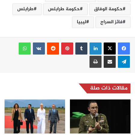
حكومة الوفاق
حكومة طرابلس
طرابلس
فائز السراج
ليبيا
لينكدإن
بينتيريست
واتساب
تيلقرام
مشاركة عبر البريد
طباعة
مقالات ذات صلة