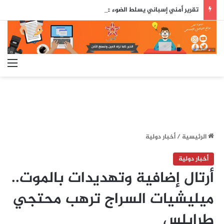
تقرير أمني إسباني يسلط الضوء على دور جزائري في التنسيق الرقمي لأحداث سبتة..
الق
الرئيسية
/
أخبار دولية
أخبار دولية
أرتال إضافية وتهديدات بالموت..
ميليشيات السراج ترهب محتجي
طرابلس