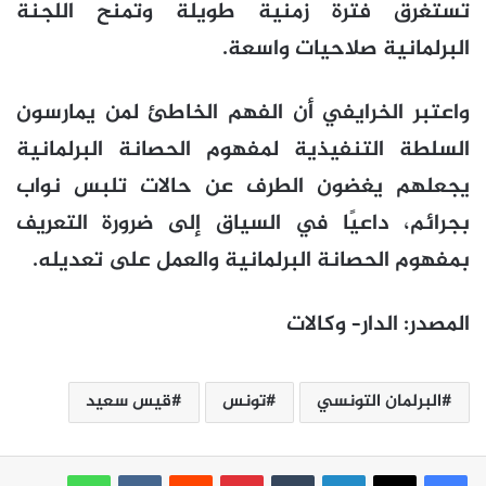
تستغرق فترة زمنية طويلة وتمنح اللجنة
البرلمانية صلاحيات واسعة.
واعتبر الخرايفي أن الفهم الخاطئ لمن يمارسون
السلطة التنفيذية لمفهوم الحصانة البرلمانية
يجعلهم يغضون الطرف عن حالات تلبس نواب
بجرائم، داعيًا في السياق إلى ضرورة التعريف
بمفهوم الحصانة البرلمانية والعمل على تعديله.
المصدر
:
الدار
–
وكالات
البرلمان التونسي
تونس
قيس سعيد
لينكدإن
بينتيريست
واتساب