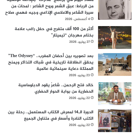
من الرباط: عبق الشعر وروح الشاعر : لمحات من
سيرة الشاعر والاعلامي الإذاعي وجيه فهمي صلاح
4 أغسطس، 2026
أكثر من 100 ألف متفرج في حفل راغب علامة
بختام مهرجان “تيميتار”
27 يوليو، 2026
بعد تصويره بين أحضان المغرب.. “The Odyssey”
يحقق انطلاقة تاريخية في شباك التذاكر ويمنح
المملكة دعاية سينمائية عالمية
23 يوليو، 2026
خالد فتح الرحمن.. شاعرٌ يقود الدبلوماسية
الحضارية من بوابة الحوار الحضاري
22 يوليو، 2026
الدورة الـ14 لمعرض الكتاب المستعمل.. رحلة بين
الكتب النادرة وأسعار في متناول الجميع
22 يوليو، 2026