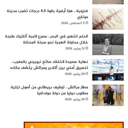
فنزويلا.. هزة أرضية بقوة 4,5 درجات تضرب مدينة
موناري
2 أغسطس، 2026
الحلم انتهى في البحر.. مصرع لاعبة أتلتيك طنجة
خلال محاولة الهجرة نحو سبتة المحتلة
31 يوليو، 2026
نهاية سعيدة لاختفاء سائح نرويجي بالمغرب..
تنسيق أمني بين أكادير ومراكش يكشف مكانه
29 يوليو، 2026
مطار مراكش.. توقيف بريطاني من أصول تركية
مطلوب دوليا من دولة مولدافيا
28 يوليو، 2026