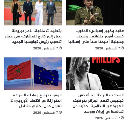
عقيد وخبير إسباني: المغرب
بتعليمات ملكية..ناصر بوريطة
كسب أقوى حلفائه… وسبتة
يصل إلى كالي للمشاركة في حفل
ومليلية أصبحتا عبئاً على إسبانيا
تنصيب رئيس كولومبيا الجديد
7 أغسطس، 2026
7 أغسطس، 2026
الصحفية البريطانية أليكس
المغرب يرسخ معادلة الشراكة
فيليبس تتهم الجزائر بتوظيف
المتوازنة مع الاتحاد الأوروبي: لا
الهجرة غير النظامية: حذّرت من
تعاون دون احترام متبادل
تحالفها مع إيران وروسيا
7 أغسطس، 2026
7 أغسطس، 2026