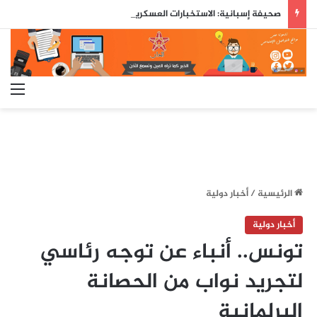
صحيفة إسبانية: الاستخبارات العسكرية حذّرت مسبقاً من محاولة اقتحام جماعي لسبتة قبل ثلاثة أيام من وقوعها
الق
الرئيسية
/
أخبار دولية
أخبار دولية
تونس.. أنباء عن توجه رئاسي
لتجريد نواب من الحصانة
البرلمانية