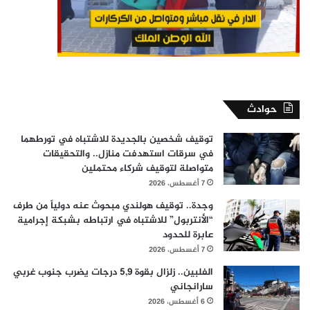
حوادث
توقيف شخصين بالجديدة للاشتباه في تورطهما
في سرقات استهدفت منازل.. والتحقيقات
متواصلة لتوقيف شركاء محتملين
7 أغسطس، 2026
وجدة.. توقيف هولندي مبحوث عنه دولياً من طرف
“الأنتربول” للاشتباه في ارتباطه بشبكة إجرامية
عابرة للحدود
7 أغسطس، 2026
الفلبين.. زلزال بقوة 5,9 درجات يضرب جنوب غربي
سارانجاني
6 أغسطس، 2026