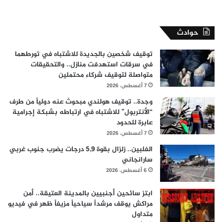
حوادث
توقيف شخصين بالجديدة للاشتباه في تورطهما
في سرقات استهدفت منازل.. والتحقيقات
متواصلة لتوقيف شركاء محتملين
7 أغسطس، 2026
وجدة.. توقيف هولندي مبحوث عنه دولياً من طرف
“الأنتربول” للاشتباه في ارتباطه بشبكة إجرامية
عابرة للحدود
7 أغسطس، 2026
الفلبين.. زلزال بقوة 5,9 درجات يضرب جنوب غربي
سارانجاني
6 أغسطس، 2026
ابتز سائحين أجنبيين بالمدينة العتيقة.. أمن
مراكش يوقف مرشداً سياحياً مزيفاً ظهر في فيديو
متداول