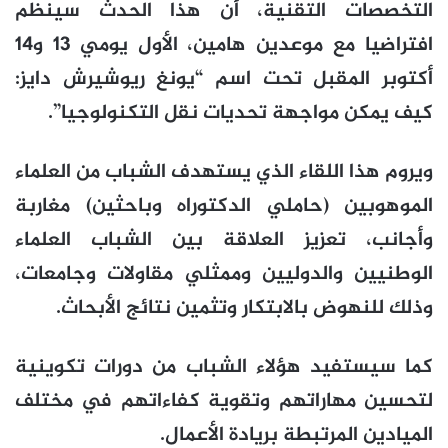
التخصصات التقنية، أن هذا الحدث سينظم
افتراضيا مع موعدين هامين، الأول يومي 13 و14
أكتوبر المقبل تحت اسم “يونغ ريوشيرش دايز:
كيف يمكن مواجهة تحديات نقل التكنولوجيا”.
ويروم هذا اللقاء الذي يستهدف الشباب من العلماء
الموهوبين (حاملي الدكتوراه وباحثين) مغاربة
وأجانب، تعزيز العلاقة بين الشباب العلماء
الوطنيين والدوليين وممثلي مقاولات وجامعات،
وذلك للنهوض بالابتكار وتثمين نتائج الأبحاث.
كما سيستفيد هؤلاء الشباب من دورات تكوينية
لتحسين مهاراتهم وتقوية كفاءاتهم في مختلف
الميادين المرتبطة بريادة الأعمال.