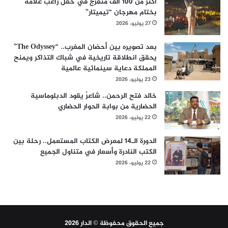
أكثر من 100 ألف متفرج في حفل راغب علامة
بختام مهرجان “تيميتار”
27 يوليو، 2026
بعد تصويره بين أحضان المغرب.. “The Odyssey”
يحقق انطلاقة تاريخية في شباك التذاكر ويمنح
المملكة دعاية سينمائية عالمية
23 يوليو، 2026
خالد فتح الرحمن.. شاعرٌ يقود الدبلوماسية
الحضارية من بوابة الحوار الحضاري
22 يوليو، 2026
الدورة الـ14 لمعرض الكتاب المستعمل.. رحلة بين
الكتب النادرة وأسعار في متناول الجميع
22 يوليو، 2026
جميع الحقوق محفوظة © الدار 2026