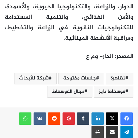
الدوار، والزراعة، والتكنولوجيا الحيوية، والأسمدة،
والأمن الغذائي، والتنمية المستدامة
للتكنولوجيات النانوية في الزراعة والتخطيط،
ومراقبة الأنشطة المينائية.
المصدر: الدار- وم ع
تظاهرة
جلسات مفتوحة
شبكة للأبحاث
فوسفاط دايز
مجال الفوسفاط
لينكدإن
بينتيريست
واتساب
تيلقرام
مشاركة عبر البريد
طباعة