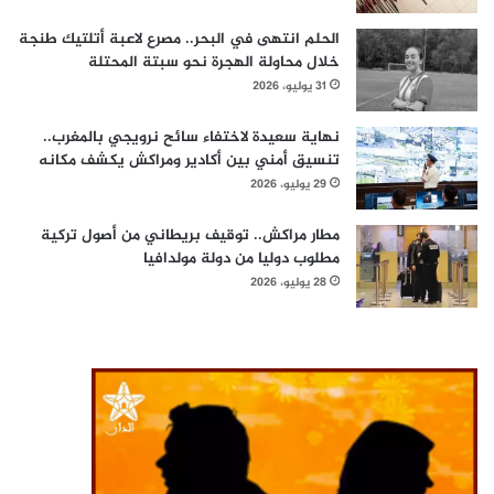
الحلم انتهى في البحر.. مصرع لاعبة أتلتيك طنجة
خلال محاولة الهجرة نحو سبتة المحتلة
31 يوليو، 2026
نهاية سعيدة لاختفاء سائح نرويجي بالمغرب..
تنسيق أمني بين أكادير ومراكش يكشف مكانه
29 يوليو، 2026
مطار مراكش.. توقيف بريطاني من أصول تركية
مطلوب دوليا من دولة مولدافيا
28 يوليو، 2026