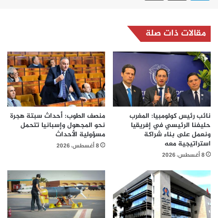
مقالات ذات صلة
نائب رئيس كولومبيا: المغرب
منصف الطوب: أحداث سبتة هجرة
حليفنا الرئيسي في إفريقيا
نحو المجهول وإسبانيا تتحمل
ونعمل على بناء شراكة
مسؤولية الأحداث
استراتيجية معه
8 أغسطس، 2026
8 أغسطس، 2026