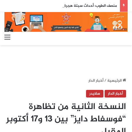
منصف الطوب: أحداث سبتة هجرة نحو المجهول وإسبانيا تتحمل مسؤولية الأحداث
الق
الرئيسية
/
أخبار الدار
أخبار الدار
سلايدر
النسخة الثانية من تظاهرة
“فوسفاط دايز” بين 13 و17 أكتوبر
المقبل