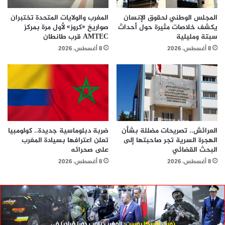
المجلس الوطني لحقوق الإنسان
المغرب والولايات المتحدة تختبران
يكشف خلاصات مثيرة حول أحداث
صواريخ «كروز» لأول مرة بمركز
سبتة ومليلية
AMTEC قرب طانطان
8 أغسطس، 2026
8 أغسطس، 2026
العرائش.. تصريحات مضللة بشأن
ضربة دبلوماسية جديدة.. كولومبيا
الهجرة السرية تجر صاحبتها إلى
تعلن اعترافها بسيادة المغرب
البحث القضائي
على صحرائه
8 أغسطس، 2026
8 أغسطس، 2026