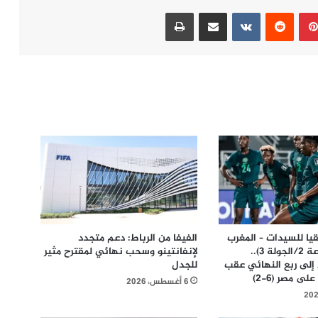
بينتيريست
مشاركة عبر البريد
طباعة
يا للسيدات – المغرب
الفيفا من الرباط: دعم متجدد
2026 (المجموعة 2/الجولة 3)..
لإنفانتينو وسحب نهائي لمقترح مثير
 إلى ربع النهائي عقب
للجدل
ى مصر (6-2)
6 أغسطس، 2026