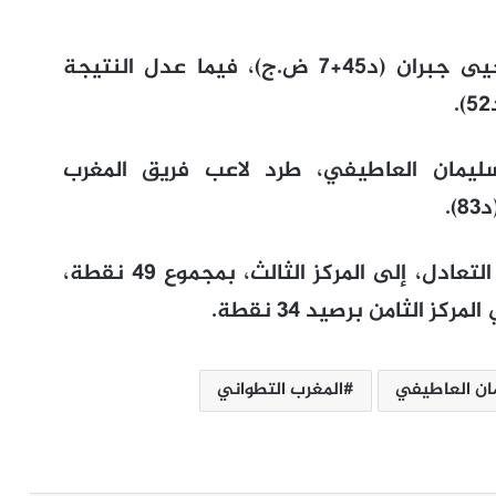
وسجل هدف فريق الوداد البيضاوي يحيى جبران (د45+7 ض.ج)، فيما عدل النتيجة
سليمان العاطيفي، طرد لاعب فريق المغرب
.
وتراجع فريق الوداد البيضاوي ،بعد هذا التعادل، إلى المركز الثالث، بمجموع 49 نقطة،
الثامن برصيد 34 نقطة.
ان العاطيفي
المغرب التطواني