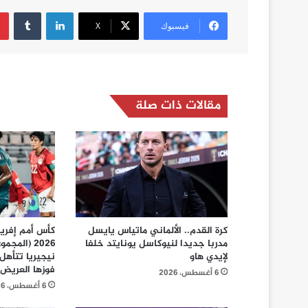
لينكدإن
فيسبوك
‫X
مقالات ذات صلة
كرة القدم.. الألماني ماتياس يايسل
كأس أمم إفريق
مدربا جديدا لنيوكاسل يونايتد خلفا
لإيدي هاو
نيجيريا تتأهل
فوزها العريض عل
6 أغسطس، 2026
6 أغسطس، 2026