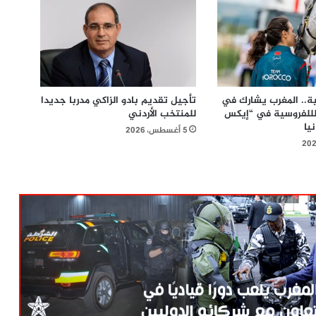
ة.. المغرب يشارك في
تأجيل تقديم بادو الزاكي مدربا جديدا
 لللفروسية في “إيكس
للمنتخب الأردني
يا
5 أغسطس، 2026