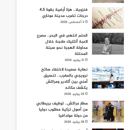
فنزويلا.. هزة أرضية بقوة 4,5
درجات تضرب مدينة موناري
2 أغسطس، 2026
الحلم انتهى في البحر.. مصرع
لاعبة أتلتيك طنجة خلال
محاولة الهجرة نحو سبتة
المحتلة
31 يوليو، 2026
نهاية سعيدة لاختفاء سائح
نرويجي بالمغرب.. تنسيق
أمني بين أكادير ومراكش
يكشف مكانه
29 يوليو، 2026
مطار مراكش.. توقيف بريطاني
من أصول تركية مطلوب دوليا
من دولة مولدافيا
28 يوليو، 2026