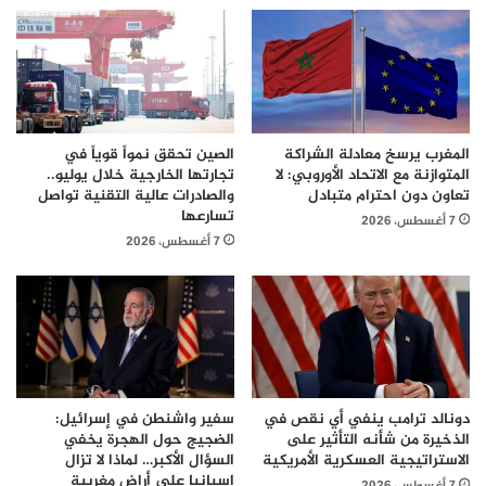
المغرب يرسخ معادلة الشراكة
الصين تحقق نمواً قوياً في
المتوازنة مع الاتحاد الأوروبي: لا
تجارتها الخارجية خلال يوليو..
تعاون دون احترام متبادل
والصادرات عالية التقنية تواصل
تسارعها
7 أغسطس، 2026
7 أغسطس، 2026
دونالد ترامب ينفي أي نقص في
سفير واشنطن في إسرائيل:
الذخيرة من شأنه التأثير على
الضجيج حول الهجرة يخفي
الاستراتيجية العسكرية الأمريكية
السؤال الأكبر… لماذا لا تزال
إسبانيا على أراضٍ مغربية
7 أغسطس، 2026