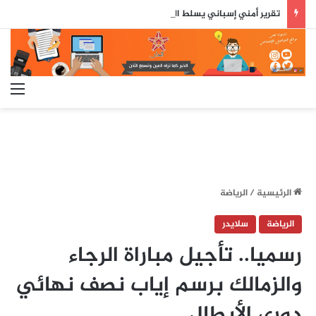
تقرير أمني إسباني يسلط الضوء على دور جزائري في التنسيق الرقمي لأحداث سبتة..
الق
الرئيسية
/
الرياضة
الرياضة
سلايدر
رسميا.. تأجيل مباراة الرجاء
والزمالك برسم إياب نصف نهائي
دوري الأبطال