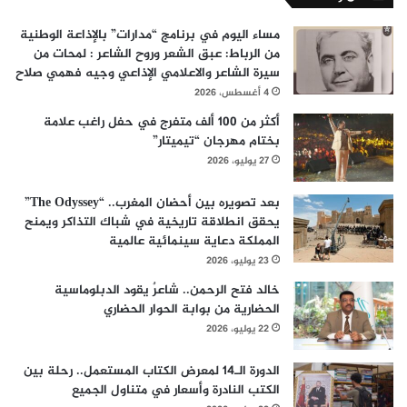
مساء اليوم في برنامج “مدارات” بالإذاعة الوطنية
من الرباط: عبق الشعر وروح الشاعر : لمحات من
سيرة الشاعر والاعلامي الإذاعي وجيه فهمي صلاح
4 أغسطس، 2026
أكثر من 100 ألف متفرج في حفل راغب علامة
بختام مهرجان “تيميتار”
27 يوليو، 2026
بعد تصويره بين أحضان المغرب.. “The Odyssey”
يحقق انطلاقة تاريخية في شباك التذاكر ويمنح
المملكة دعاية سينمائية عالمية
23 يوليو، 2026
خالد فتح الرحمن.. شاعرٌ يقود الدبلوماسية
الحضارية من بوابة الحوار الحضاري
22 يوليو، 2026
الدورة الـ14 لمعرض الكتاب المستعمل.. رحلة بين
الكتب النادرة وأسعار في متناول الجميع