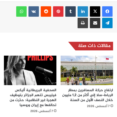
لينكدإن
بينتيريست
واتساب
تيلقرام
مشاركة عبر البريد
طباعة
مقالات ذات صلة
ارتفاع حركة المسافرين بمطار
الصحفية البريطانية أليكس
الرباط-سلا إلى أكثر من 1,2 مليون
فيليبس تتهم الجزائر بتوظيف
خلال النصف الأول من السنة
الهجرة غير النظامية: حذّرت من
تحالفها مع إيران وروسيا
7 أغسطس، 2026
7 أغسطس، 2026