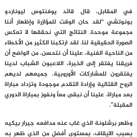
في المقابل، قال قائد يوفنتوس ليوناردو
بونوتشي “لقد حان الوقت للمؤازرة وإظهار أننا
مجموعة موحدة. النتائج التي نحققها لا تعكس
الصورة الحقيقية لنا. لقد ارتكبنا الكثير من الأخطاء
من الناحية الفنية، علينا أن نتحسن. من الواضح أن
فريقنا يفتقر إلى الخبرة، اللاعبون الشباب لدينا
يفتقرون للمشاركات الأوروبية. جميعهم لديهم
الروح القتالية وإرادة التقدم موجودة وتزداد مباراة
بعد مباراة. علينا أن نبقى معاً ونفوز بمباراة الدوري
المقبلة”.
وظهر برشلونة الذي غاب عنه مدافعه جيرار بيكيه
بسبب الايقاف، بمستوى أفضل من الذي ظهر به