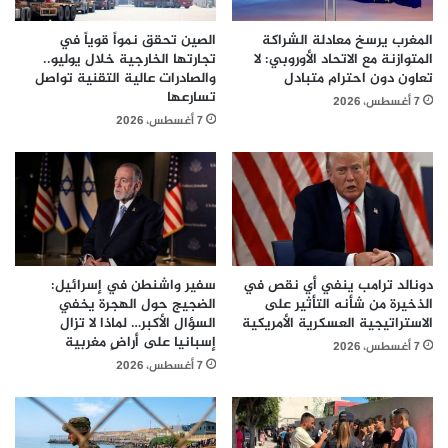
المغرب يرسخ معادلة الشراكة
الصين تحقق نمواً قوياً في
المتوازنة مع الاتحاد الأوروبي: لا
تجارتها الخارجية خلال يوليو..
تعاون دون احترام متبادل
والصادرات عالية التقنية تواصل
تسارعها
7 أغسطس، 2026
7 أغسطس، 2026
دونالد ترامب ينفي أي نقص في
سفير واشنطن في إسرائيل:
الذخيرة من شأنه التأثير على
الضجيج حول الهجرة يخفي
الاستراتيجية العسكرية الأمريكية
السؤال الأكبر… لماذا لا تزال
إسبانيا على أراضٍ مغربية
7 أغسطس، 2026
7 أغسطس، 2026