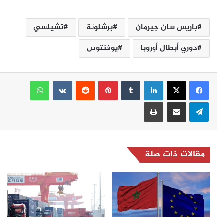
باريس سان جيرمان
برشلونة
تشيلسي
دوري أبطال أوروبا
يوفنتوس
لينكدإن
بينتيريست
واتساب
تيلقرام
مشاركة عبر البريد
طباعة
مقالات ذات صلة