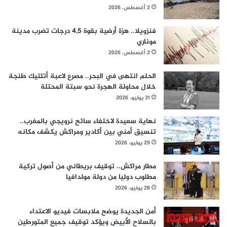
2 أغسطس، 2026
فنزويلا.. هزة أرضية بقوة 4,5 درجات تضرب مدينة
موناري
2 أغسطس، 2026
الحلم انتهى في البحر.. مصرع لاعبة أتلتيك طنجة
خلال محاولة الهجرة نحو سبتة المحتلة
31 يوليو، 2026
نهاية سعيدة لاختفاء سائح نرويجي بالمغرب..
تنسيق أمني بين أكادير ومراكش يكشف مكانه
29 يوليو، 2026
مطار مراكش.. توقيف بريطاني من أصول تركية
مطلوب دوليا من دولة مولدافيا
28 يوليو، 2026
أمن الجديدة يوضح ملابسات فيديو الاعتداء
بالسلاح الأبيض ويؤكد توقيف جميع المتورطين