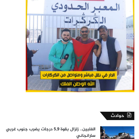
حوادث
الفلبين.. زلزال بقوة 5,9 درجات يضرب جنوب غربي
سارانجاني