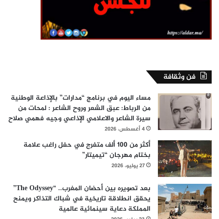
فن وثقافة
مساء اليوم في برنامج “مدارات” بالإذاعة الوطنية
من الرباط: عبق الشعر وروح الشاعر : لمحات من
سيرة الشاعر والاعلامي الإذاعي وجيه فهمي صلاح
4 أغسطس، 2026
أكثر من 100 ألف متفرج في حفل راغب علامة
بختام مهرجان “تيميتار”
27 يوليو، 2026
بعد تصويره بين أحضان المغرب.. “The Odyssey”
يحقق انطلاقة تاريخية في شباك التذاكر ويمنح
المملكة دعاية سينمائية عالمية