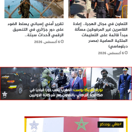
التعاون في مجال الهجرة.. إعادة
تقرير أمني إسباني يسلط الضوء
القاصرين غير المرفوقين مسألة
على دور جزائري في التنسيق
مبدأ قائمة على التعليمات
الرقمي لأحداث سبتة..
الملكية السامية (مصدر
6 أغسطس، 2026
دبلوماسي)
6 أغسطس، 2026