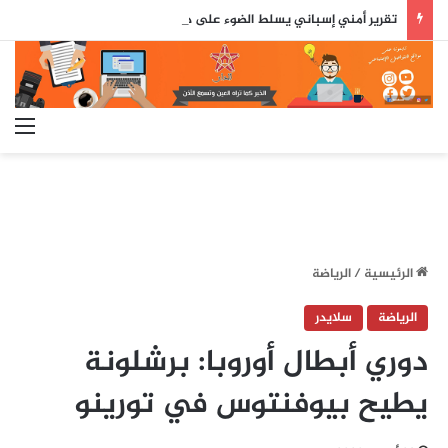
تقرير أمني إسباني يسلط الضوء على دور جزائري في التنسيق الرقمي لأحداث سبتة..
الق
الرئيسية
/
الرياضة
الرياضة
سلايدر
دوري أبطال أوروبا: برشلونة
يطيح بيوفنتوس في تورينو