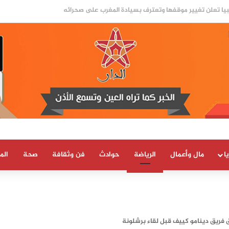
ا
مال وأعمال
الرياضة
حوادث
فن وثقافة
صحة
الم
رق فريق دينامو كييف قبل لقاء برشلونة