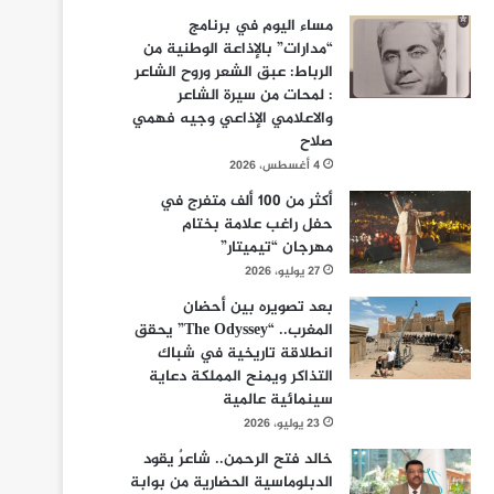
مساء اليوم في برنامج
“مدارات” بالإذاعة الوطنية من
الرباط: عبق الشعر وروح الشاعر
: لمحات من سيرة الشاعر
والاعلامي الإذاعي وجيه فهمي
صلاح
4 أغسطس، 2026
أكثر من 100 ألف متفرج في
حفل راغب علامة بختام
مهرجان “تيميتار”
27 يوليو، 2026
بعد تصويره بين أحضان
المغرب.. “The Odyssey” يحقق
انطلاقة تاريخية في شباك
التذاكر ويمنح المملكة دعاية
سينمائية عالمية
23 يوليو، 2026
خالد فتح الرحمن.. شاعرٌ يقود
الدبلوماسية الحضارية من بوابة