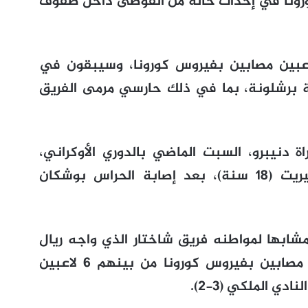
ورونا في إحداث حالة من الفوضى داخل صفوف
فت أن الفريق الأوكراني يضم 8 لاعبين مصابين بفيروس كورونا، وسيبقون في
 برشلونة، بما في ذلك حارسي مرمى الفريق
 دنيبرو، السبت الماضي بالدوري الأوكراني،
بحارس مرمى شاب وهو روسلام نيشيريت (18 سنة)، بعد إصابة الحراس بوشكان
ابها لمواطنه فريق شاختار الذي واجه ريال
مدريد في الجولة الأولى، وهو يضم 8 مصابين بفيروس كورونا من بينهم 6 لاعبين
ي الملكي (3-2).