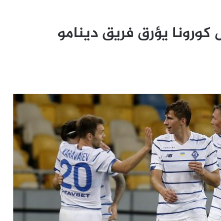
س كورونا يؤرق فريق دينامو