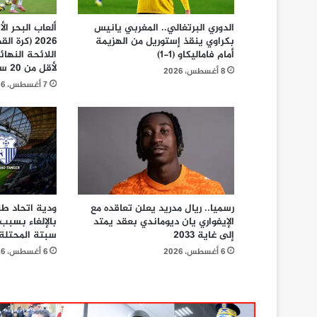
الدوري البرتغالي.. المغربي يانيس
ألعاب البحر ال
بكراوي ينقذ إستوريل من الهزيمة
2026 (كرة 
أمام فاماليكاو (1-1)
اللائحة النها
لأقل من 20 سنة
8 أغسطس، 2026
7 أغسطس، 2026
رسميا.. ريال مدريد يعلن تعاقده مع
ودية اتحاد ط
الإيفواري يان ديوماندي بعقد يمتد
بالإلغاء بسبب
إلى غاية 2033
سبتة المحتلة
6 أغسطس، 2026
6 أغسطس، 2026