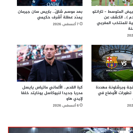
أبيض المتوسط – تارانتو
بعد موسم شاقّ.. باريس سان جيرمان
القدم ).. الكشف عن
يمدّد عطلة أشرف حكيمي
ئية للمنتخب المغربي
7 أغسطس، 2026
نجة وبرشلونة مهددة
كرة القدم.. الألماني ماتياس يايسل
 تطورات الأوضاع في
مدربا جديدا لنيوكاسل يونايتد خلفا
لإيدي هاو
6 أغسطس، 2026