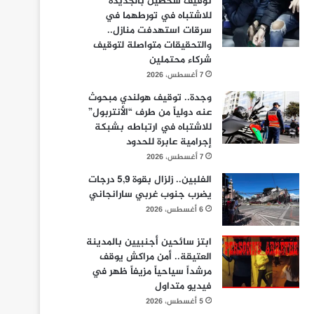
توقيف شخصين بالجديدة
للاشتباه في تورطهما في
سرقات استهدفت منازل..
والتحقيقات متواصلة لتوقيف
شركاء محتملين
7 أغسطس، 2026
وجدة.. توقيف هولندي مبحوث
عنه دولياً من طرف “الأنتربول”
للاشتباه في ارتباطه بشبكة
إجرامية عابرة للحدود
7 أغسطس، 2026
الفلبين.. زلزال بقوة 5,9 درجات
يضرب جنوب غربي سارانجاني
6 أغسطس، 2026
ابتز سائحين أجنبيين بالمدينة
العتيقة.. أمن مراكش يوقف
مرشداً سياحياً مزيفاً ظهر في
فيديو متداول
5 أغسطس، 2026