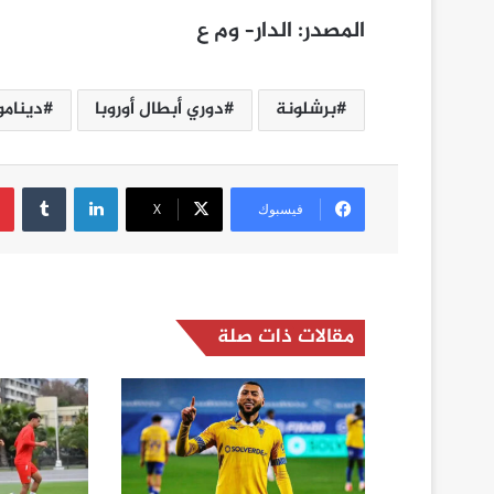
المصدر
:
الدار
–
وم ع
برشلونة
دوري أبطال أوروبا
دينامو
لينكدإن
فيسبوك
‫X
مقالات ذات صلة