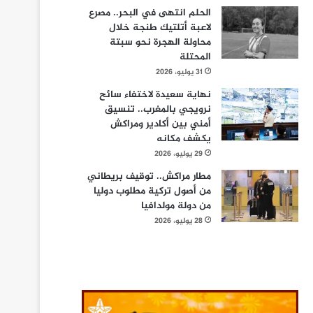
الحلم انتهى في البحر.. مصرع
لاعبة أتلتيك طنجة خلال
محاولة الهجرة نحو سبتة
المحتلة
31 يوليو، 2026
نهاية سعيدة لاختفاء سائح
نرويجي بالمغرب.. تنسيق
أمني بين أكادير ومراكش
يكشف مكانه
29 يوليو، 2026
مطار مراكش.. توقيف بريطاني
من أصول تركية مطلوب دوليا
من دولة مولدافيا
28 يوليو، 2026