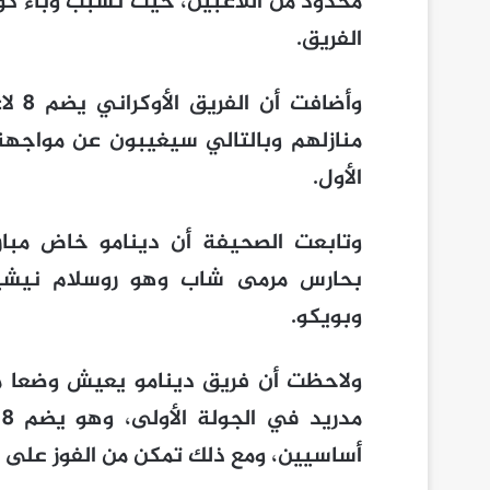
محدود من اللاعبين، حيث تسبب وباء ك
الفريق.
وأضا
منازلهم وبالتالي سيغيبون عن مواجهة
الأول.
وتابعت الصحيفة أن دينامو خاض مباراة
وبويكو.
ولاحظت أن فريق دينامو يعيش وضعا مش
أساسيين، ومع ذلك تمكن من الفوز على الناد