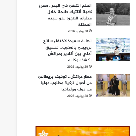
الحلم انتهى في البحر.. مصرع
لاعبة أتلتيك طنجة خلال
محاولة الهجرة نحو سبتة
المحتلة
31 يوليو، 2026
نهاية سعيدة لاختفاء سائح
نرويجي بالمغرب.. تنسيق
أمني بين أكادير ومراكش
يكشف مكانه
29 يوليو، 2026
مطار مراكش.. توقيف بريطاني
من أصول تركية مطلوب دوليا
من دولة مولدافيا
28 يوليو، 2026