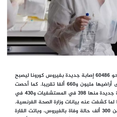
خلال 24 ساعة، سجلت فرنسا الجمعة نحو 60486 إصابة جديدة بفيروس كورونا ليصبح
بذلك إجمالي عدد الحالات المؤكدة على أراضيها مليون و660 ألفا تقريبا. كما أحصت
فرنسا، في اليوم نفسه، 828 حالة وفاة جديدة منها 398 في المستشفيات و430 في
 لما كشفت عنه بيانات وزارة الصحة الفرنسية.
من جانبها، أحصت أوروبا الجمعة أكثر من 300 ألف حالة وفاة بالفيروس، وباتت القارة