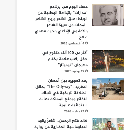
مساء اليوم في برنامج
“مدارات” بالإذاعة الوطنية من
الرباط: عبق الشعر وروح الشاعر
: لمحات من سيرة الشاعر
والاعلامي الإذاعي وجيه فهمي
صلاح
4 أغسطس، 2026
أكثر من 100 ألف متفرج في
حفل راغب علامة بختام
مهرجان “تيميتار”
27 يوليو، 2026
بعد تصويره بين أحضان
المغرب.. “The Odyssey” يحقق
انطلاقة تاريخية في شباك
التذاكر ويمنح المملكة دعاية
سينمائية عالمية
23 يوليو، 2026
خالد فتح الرحمن.. شاعرٌ يقود
الدبلوماسية الحضارية من بوابة