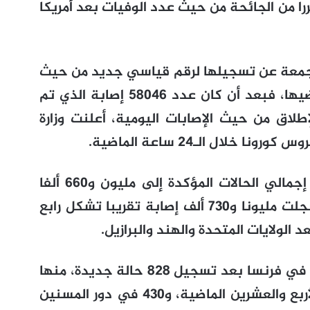
را من الجائحة من حيث عدد الوفيات بعد أمريكا
لجمعة عن تسجيلها لرقم قياسي جديد من حيث
عدد الإصابات بـفيروس كورونا على أراضيها، فبعد أن كان عدد 58046 إصابة الذي تم
طلاق من حيث الإصابات اليومية، أعلنت وزارة
ورفعت تلك الزيادة الجديدة في فرنسا إجمالي الحالات المؤكدة إلى مليون و660 ألفا
تقريبا، وهو ما يقترب من روسيا التي سجلت مليونا و730 ألف إصابة تقريبا تشكل رابع
الولايات المتحدة والهند والبرازيل.
وزادت حصيلة الوفيات بسبب كوفيد-19 في فرنسا بعد تسجيل 828 حالة جديدة، منها
398 في المستشفيات خلال الساعات الأربع والعشرين الماضية، و430 في دور المسنين