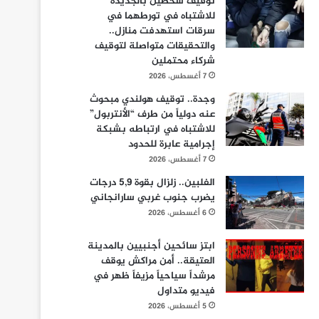
توقيف شخصين بالجديدة
للاشتباه في تورطهما في
سرقات استهدفت منازل..
والتحقيقات متواصلة لتوقيف
شركاء محتملين
7 أغسطس، 2026
وجدة.. توقيف هولندي مبحوث
عنه دولياً من طرف “الأنتربول”
للاشتباه في ارتباطه بشبكة
إجرامية عابرة للحدود
7 أغسطس، 2026
الفلبين.. زلزال بقوة 5,9 درجات
يضرب جنوب غربي سارانجاني
6 أغسطس، 2026
ابتز سائحين أجنبيين بالمدينة
العتيقة.. أمن مراكش يوقف
مرشداً سياحياً مزيفاً ظهر في
فيديو متداول
5 أغسطس، 2026