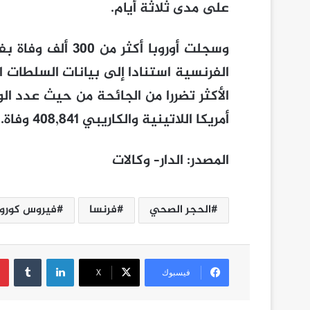
على مدى ثلاثة أيام.
وسجلت أوروبا أكثر
الفرنسية استنادا إلى بيانات السلطات ال
أمريكا اللاتينية والكاريبي 408,841 وفاة.
المصدر
:
الدار
–
وكالات
الحجر الصحي
فرنسا
فيروس كورون
لينكدإن
فيسبوك
‫X