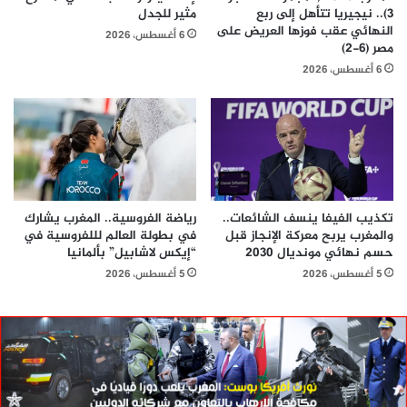
3).. نيجيريا تتأهل إلى ربع
مثير للجدل
النهائي عقب فوزها العريض على
6 أغسطس، 2026
مصر (6-2)
6 أغسطس، 2026
تكذيب الفيفا ينسف الشائعات..
رياضة الفروسية.. المغرب يشارك
والمغرب يربح معركة الإنجاز قبل
في بطولة العالم لللفروسية في
حسم نهائي مونديال 2030
“إيكس لاشابيل” بألمانيا
5 أغسطس، 2026
5 أغسطس، 2026