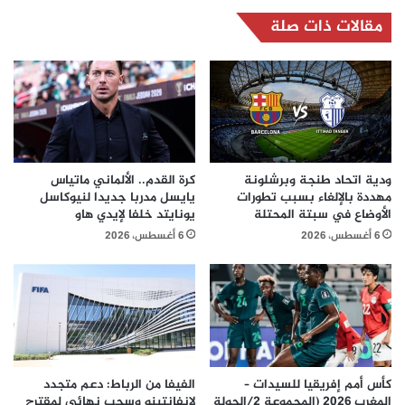
مقالات ذات صلة
ودية اتحاد طنجة وبرشلونة
كرة القدم.. الألماني ماتياس
مهددة بالإلغاء بسبب تطورات
يايسل مدربا جديدا لنيوكاسل
الأوضاع في سبتة المحتلة
يونايتد خلفا لإيدي هاو
6 أغسطس، 2026
6 أغسطس، 2026
كأس أمم إفريقيا للسيدات –
الفيفا من الرباط: دعم متجدد
المغرب 2026 (المجموعة 2/الجولة
لإنفانتينو وسحب نهائي لمقترح