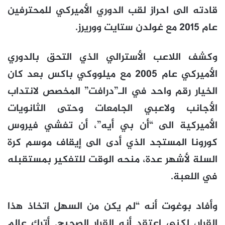
قادته الى احراز لقب الدوري الأميركي للمحترفين
عام 2015 مع غولدن ستايت ووريرز.
وكشف اللاعب الأسترالي الذي التحق بالدوري
الأميركي عام 2005 مع ميلووكي باكس بعد كان
الخيار رقم واحد في الـ”درافت” المخصص لانتداب
الأجانب ولاعبي الجامعات وحتى الثانويات
الأميركية الى “أن بي أيه”، أن تفشي فيروس
كورونا المستجد الذي أدى الى إيقاف موسم كرة
السلة لأشهر عدة، منحه الوقت للتفكير بمستقبله
في اللعبة.
وأفاد بوغوت أنه “لم يكن من السهل اتخاذ هذا
القرار، لكني اعتقد أنه القرار الصحيح. أترك عالم