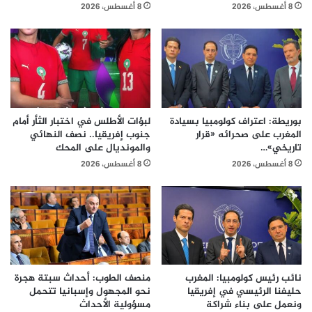
8 أغسطس، 2026
8 أغسطس، 2026
بوريطة: اعتراف كولومبيا بسيادة
لبؤات الأطلس في اختبار الثأر أمام
المغرب على صحرائه «قرار
جنوب إفريقيا.. نصف النهائي
تاريخي»…
والمونديال على المحك
8 أغسطس، 2026
8 أغسطس، 2026
نائب رئيس كولومبيا: المغرب
منصف الطوب: أحداث سبتة هجرة
حليفنا الرئيسي في إفريقيا
نحو المجهول وإسبانيا تتحمل
ونعمل على بناء شراكة
مسؤولية الأحداث