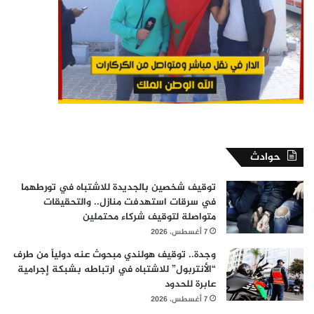
حوادث
توقيف شخصين بالجديدة للاشتباه في تورطهما
في سرقات استهدفت منازل.. والتحقيقات
متواصلة لتوقيف شركاء محتملين
7 أغسطس، 2026
وجدة.. توقيف هولندي مبحوث عنه دولياً من طرف
“الأنتربول” للاشتباه في ارتباطه بشبكة إجرامية
عابرة للحدود
7 أغسطس، 2026