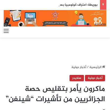
بوريطة: اعتراف كولومبيا بسيادة المغرب على صحرائه «قرار تاريخي»…
الق
الرئيسية
/
أخبار دولية
أخبار دولية
سلايدر
ماكرون يأمر بتقليص حصة
الجزائريين من تأشيرات “شينغن”