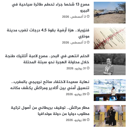
مصرع 13 شخصا جراء تحطم طائرة سياحية في
البيرو
2 أغسطس، 2026
فنزويلا.. هزة أرضية بقوة 4,5 درجات تضرب مدينة
موناري
2 أغسطس، 2026
الحلم انتهى في البحر.. مصرع لاعبة أتلتيك طنجة
خلال محاولة الهجرة نحو سبتة المحتلة
31 يوليو، 2026
نهاية سعيدة لاختفاء سائح نرويجي بالمغرب..
تنسيق أمني بين أكادير ومراكش يكشف مكانه
29 يوليو، 2026
مطار مراكش.. توقيف بريطاني من أصول تركية
مطلوب دوليا من دولة مولدافيا
28 يوليو، 2026