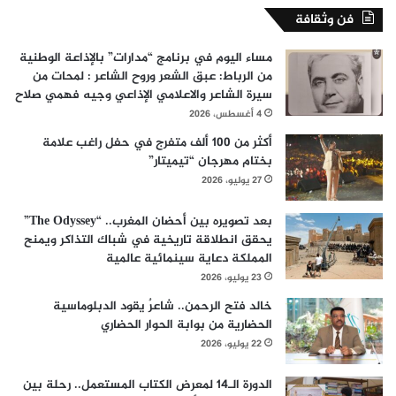
فن وثقافة
مساء اليوم في برنامج “مدارات” بالإذاعة الوطنية
من الرباط: عبق الشعر وروح الشاعر : لمحات من
سيرة الشاعر والاعلامي الإذاعي وجيه فهمي صلاح
4 أغسطس، 2026
أكثر من 100 ألف متفرج في حفل راغب علامة
بختام مهرجان “تيميتار”
27 يوليو، 2026
بعد تصويره بين أحضان المغرب.. “The Odyssey”
يحقق انطلاقة تاريخية في شباك التذاكر ويمنح
المملكة دعاية سينمائية عالمية
23 يوليو، 2026
خالد فتح الرحمن.. شاعرٌ يقود الدبلوماسية
الحضارية من بوابة الحوار الحضاري
22 يوليو، 2026
الدورة الـ14 لمعرض الكتاب المستعمل.. رحلة بين