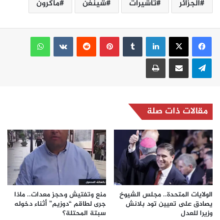
الجزائر
تأشيرات
شينغن
ماكرون
لينكدإن
بينتيريست
واتساب
تيلقرام
مشاركة عبر البريد
طباعة
مقالات ذات صلة
الولايات المتحدة.. مجلس الشيوخ
منع وتفتيش وحجز معدات.. ماذا
يصادق على تعيين تود بلانش
جرى لطاقم “دوزيم” أثناء دخوله
وزيرا للعدل
سبتة المحتلة؟