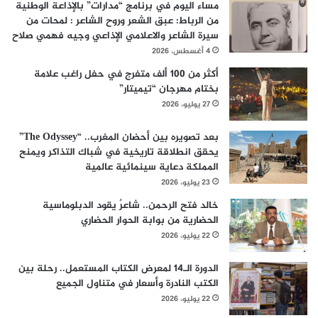
مساء اليوم في برنامج “مدارات” بالإذاعة الوطنية
من الرباط: عبق الشعر وروح الشاعر : لمحات من
سيرة الشاعر والاعلامي الإذاعي وجيه فهمي صلاح
4 أغسطس، 2026
أكثر من 100 ألف متفرج في حفل راغب علامة
بختام مهرجان “تيميتار”
27 يوليو، 2026
بعد تصويره بين أحضان المغرب.. “The Odyssey”
يحقق انطلاقة تاريخية في شباك التذاكر ويمنح
المملكة دعاية سينمائية عالمية
23 يوليو، 2026
خالد فتح الرحمن.. شاعرٌ يقود الدبلوماسية
الحضارية من بوابة الحوار الحضاري
22 يوليو، 2026
الدورة الـ14 لمعرض الكتاب المستعمل.. رحلة بين
الكتب النادرة وأسعار في متناول الجميع
22 يوليو، 2026