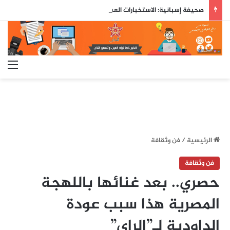
صحيفة إسبانية: الاستخبارات العسكرية حذّرت مسبقاً من محاولة اقتحام جماعي لسبتة قبل ثلاثة أيام من وقوعها
الق
الرئيسية
/
فن وثقافة
فن وثقافة
حصري.. بعد غنائها باللهجة
المصرية هذا سبب عودة
الداودية لـ”الراي”