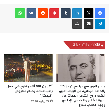
لينكدإن
بينتيريست
واتساب
تيلقرام
مشاركة عبر البريد
طباعة
مقالات ذات صلة
مساء اليوم في برنامج “مدارات”
أكثر من 100 ألف متفرج في حفل
بالإذاعة الوطنية من الرباط: عبق
راغب علامة بختام مهرجان
الشعر وروح الشاعر : لمحات من
“تيميتار”
سيرة الشاعر والاعلامي الإذاعي
27 يوليو، 2026
وجيه فهمي صلاح