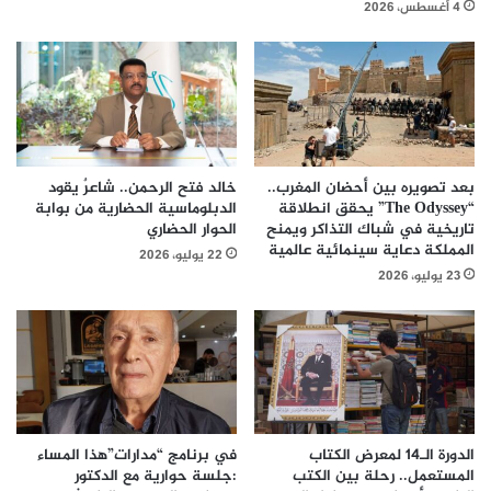
4 أغسطس، 2026
بعد تصويره بين أحضان المغرب..
خالد فتح الرحمن.. شاعرٌ يقود
“The Odyssey” يحقق انطلاقة
الدبلوماسية الحضارية من بوابة
تاريخية في شباك التذاكر ويمنح
الحوار الحضاري
المملكة دعاية سينمائية عالمية
22 يوليو، 2026
23 يوليو، 2026
الدورة الـ14 لمعرض الكتاب
في برنامج “مدارات”هذا المساء
المستعمل.. رحلة بين الكتب
:جلسة حوارية مع الدكتور