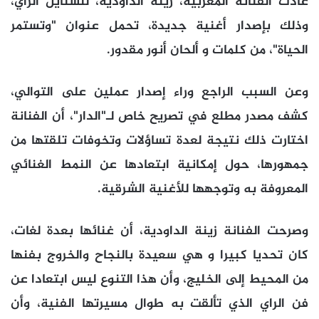
عادت الفنانة المغربية، زينة الداودية، للستايل الراي،
وذلك بإصدار أغنية جديدة، تحمل عنوان "وتستمر
الحياة"، من كلمات و ألحان أنور مقدور.
وعن السبب الراجع وراء إصدار عملين على التوالي،
كشف مصدر مطلع في تصريح خاص لـ"الدار"، أن الفنانة
اختارت ذلك نتيجة لعدة تساؤلات وتخوفات تلقتها من
جمهورها، حول إمكانية ابتعادها عن النمط الغنائي
المعروفة به وتوجهها للأغنية الشرقية.
وصرحت الفنانة زينة الداودية، أن غنائها بعدة لغات،
كان تحديا كبيرا و هي سعيدة بالنجاح والخروج بفنها
من المحيط إلى الخليج، وأن هذا التنوع ليس ابتعادا عن
فن الراي الذي تألقت به طوال مسيرتها الفنية، وأن