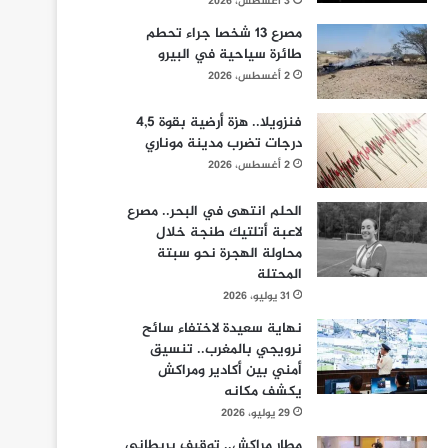
3 أغسطس، 2026
مصرع 13 شخصا جراء تحطم
طائرة سياحية في البيرو
2 أغسطس، 2026
فنزويلا.. هزة أرضية بقوة 4,5
درجات تضرب مدينة موناري
2 أغسطس، 2026
الحلم انتهى في البحر.. مصرع
لاعبة أتلتيك طنجة خلال
محاولة الهجرة نحو سبتة
المحتلة
31 يوليو، 2026
نهاية سعيدة لاختفاء سائح
نرويجي بالمغرب.. تنسيق
أمني بين أكادير ومراكش
يكشف مكانه
29 يوليو، 2026
مطار مراكش.. توقيف بريطاني