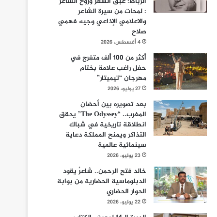
الرباط: عبق الشعر وروح الشاعر
: لمحات من سيرة الشاعر
والاعلامي الإذاعي وجيه فهمي
صلاح
4 أغسطس، 2026
أكثر من 100 ألف متفرج في
حفل راغب علامة بختام
مهرجان “تيميتار”
27 يوليو، 2026
بعد تصويره بين أحضان
المغرب.. “The Odyssey” يحقق
انطلاقة تاريخية في شباك
التذاكر ويمنح المملكة دعاية
سينمائية عالمية
23 يوليو، 2026
خالد فتح الرحمن.. شاعرٌ يقود
الدبلوماسية الحضارية من بوابة
الحوار الحضاري
22 يوليو، 2026