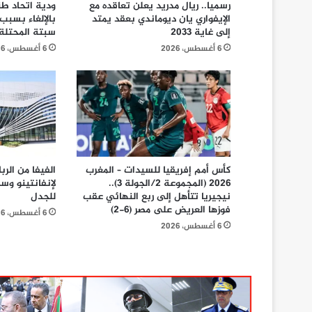
رسميا.. ريال مدريد يعلن تعاقده مع
ودية اتحاد ط
الإيفواري يان ديوماندي بعقد يمتد
بالإلغاء بسبب
إلى غاية 2033
سبتة المحتلة
6 أغسطس، 2026
6 أغسطس، 2026
كأس أمم إفريقيا للسيدات – المغرب
الفيفا من الر
2026 (المجموعة 2/الجولة 3)..
لإنفانتينو وس
نيجيريا تتأهل إلى ربع النهائي عقب
للجدل
فوزها العريض على مصر (6-2)
6 أغسطس، 2026
6 أغسطس، 2026