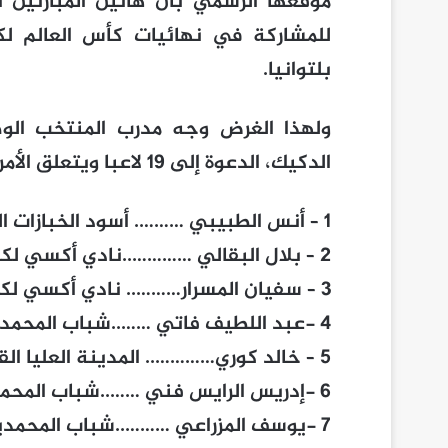
موقعها الرسمي بأن هاتين المبارتين 
للمشاركة في نهائيات كأس العالم لكر
بلتوانيا.
ولهذا الغرض وجه مدرب المنتخب الوط
الدكيك، الدعوة إلى 19 لاعبا ويتعلق الأمر بكل من :
1 – أنس الطبيبي ………. أسود الخبازات القنيطرة
2 – بلال البقالي …………..نادي أكسي لكرة القدم داخل القاعة الفرنسي
3 – سفيان المسرار……….. نادي أكسي لكرة القدم داخل القاعة الفرنسي
4 -عبد اللطيف فاتي ……..شباب المحمدية
5 – خالد كوري………….. المدينة العليا القنيطرة
6 -إدريس الرايس فني ……..شباب المحمدية
7 -يوسف المزراعي ………..شباب المحمدية