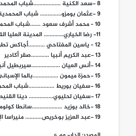
8 -سعد الكنية ………………شباب المحمدية
9 -عثمان بومزو………….. شباب المحمدية
10 – محمد أشرف سعود …….شباب المحمدية
11- رضا الخياري…………. المدينة العليا القنيطرة
12 – ياسين المفتاحي ………..أجاكس تطوان
13 -عبد الكريم أنبيا …………صقر أكادير
14 -أنس العيان ……………….سيربطيل أنين الإيطالي
15 -حمزة ميمون ……………..بالما الإسباني
16 -سفيان بوريط ……………..شباب المحمدية
17 -سفيان لحليوي……………. دينا القنيطرة
18 -خالد بوزيد ………………..سانطا كولوما الإسباني
19 -عبد العزيز بوخريص……….. منيراسا الإسباني
المصدر: الدار- وم ع