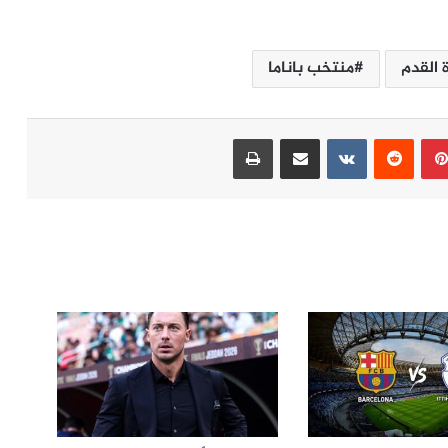
 القدم
منتخب باناما
بينتيريست
مشاركة عبر البريد
طباعة