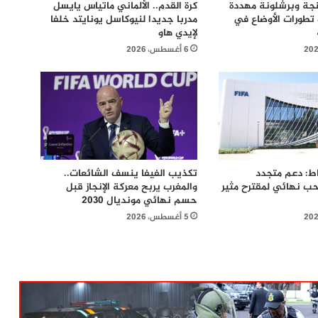
نجة وبرشلونة مهددة
كرة القدم.. الألماني ماتياس يايسل
 تطورات الأوضاع في
مدربا جديدا لنيوكاسل يونايتد خلفا
لإيدي هاو
6 أغسطس، 2026
باط: دعم متجدد
تكذيب الفيفا ينسف الشائعات..
حب نهائي لمقترح مثير
والمغرب يربح معركة الإنجاز قبل
حسم نهائي مونديال 2030
5 أغسطس، 2026