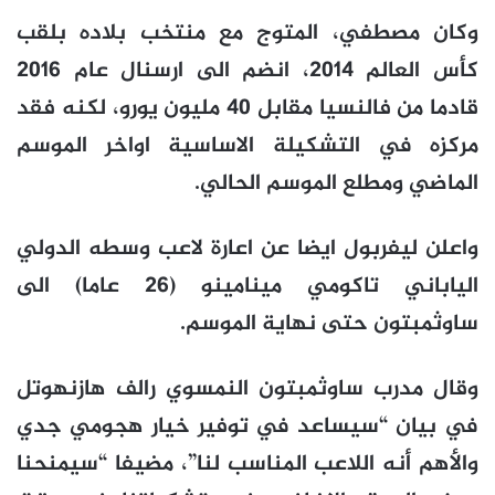
وكان مصطفي، المتوج مع منتخب بلاده بلقب
كأس العالم 2014، انضم الى ارسنال عام 2016
قادما من فالنسيا مقابل 40 مليون يورو، لكنه فقد
مركزه في التشكيلة الاساسية اواخر الموسم
الماضي ومطلع الموسم الحالي.
واعلن ليفربول ايضا عن اعارة لاعب وسطه الدولي
الياباني تاكومي مينامينو (26 عاما) الى
ساوثمبتون حتى نهاية الموسم.
وقال مدرب ساوثمبتون النمسوي رالف هازنهوتل
في بيان “سيساعد في توفير خيار هجومي جدي
والأهم أنه اللاعب المناسب لنا”، مضيفا “سيمنحنا