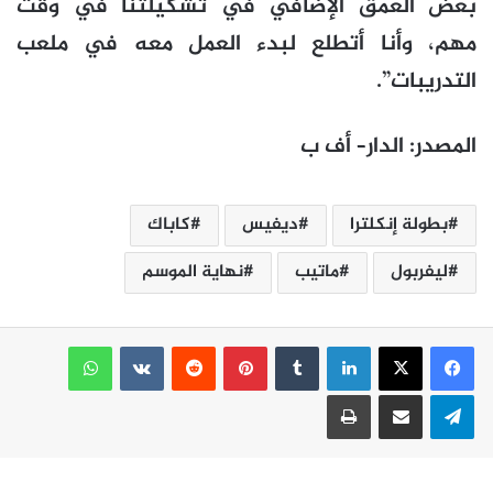
بعض العمق الإضافي في تشكيلتنا في وقت
مهم، وأنا أتطلع لبدء العمل معه في ملعب
التدريبات”.
المصدر
:
الدار
–
أف ب
بطولة إنكلترا
ديفيس
كاباك
ليفربول
ماتيب
نهاية الموسم
لينكدإن
بينتيريست
واتساب
تيلقرام
مشاركة عبر البريد
طباعة