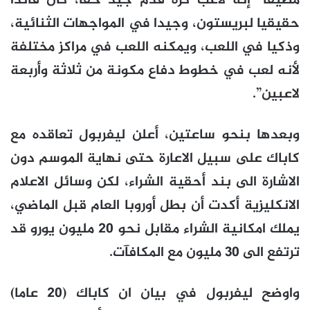
مضيفا “إنه لاعب كرة قدم جيد حقا، كان قائدا
حقيقيا لبريستون، وجيدا في المواجهات الثنائية،
وذكيا في اللعب، ويمكنه اللعب في مراكز مختلفة
لأنه لعب في خطوط دفاع مكونة من ثلاثة وأربعة
لاعبين”.
وبعدها بنحو ساعتين، أعلن ليفربول تعاقده مع
كاباك على سبيل الاعارة حتى نهاية الموسم دون
الاشارة الى بند أحقية الشراء، لكن وسائل الاعلام
الانكليزية أكدت أن بطل أوروبا العام قبل الماضي،
يملك امكانية الشراء مقابل نحو 20 مليون يورو قد
ترتفع الى 30 مليون مع المكافآت.
واوضح ليفربول في بيان ان كاباك (20 عاما)