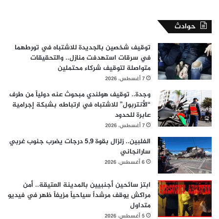
حوادث
توقيف شخصين بالجديدة للاشتباه في تورطهما
في سرقات استهدفت منازل.. والتحقيقات
متواصلة لتوقيف شركاء محتملين
7 أغسطس، 2026
وجدة.. توقيف هولندي مبحوث عنه دولياً من طرف
“الأنتربول” للاشتباه في ارتباطه بشبكة إجرامية
عابرة للحدود
7 أغسطس، 2026
الفلبين.. زلزال بقوة 5,9 درجات يضرب جنوب غربي
سارانجاني
6 أغسطس، 2026
ابتز سائحين أجنبيين بالمدينة العتيقة.. أمن
مراكش يوقف مرشداً سياحياً مزيفاً ظهر في فيديو
متداول
5 أغسطس، 2026