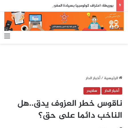
بوريطة: اعتراف كولومبيا بسيادة المغرب على صحرائه «قرار تاريخي»…
الق
الرئيسية
/
أخبار الدار
أخبار الدار
سلايدر
ناقوس خطر العزوف يدق..هل
الناخب دائما على حق؟