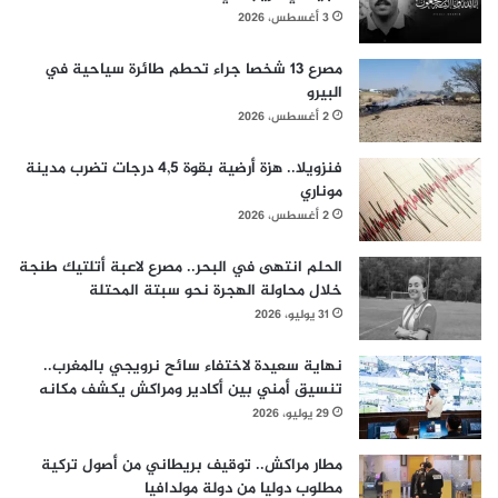
3 أغسطس، 2026
مصرع 13 شخصا جراء تحطم طائرة سياحية في
البيرو
2 أغسطس، 2026
فنزويلا.. هزة أرضية بقوة 4,5 درجات تضرب مدينة
موناري
2 أغسطس، 2026
الحلم انتهى في البحر.. مصرع لاعبة أتلتيك طنجة
خلال محاولة الهجرة نحو سبتة المحتلة
31 يوليو، 2026
نهاية سعيدة لاختفاء سائح نرويجي بالمغرب..
تنسيق أمني بين أكادير ومراكش يكشف مكانه
29 يوليو، 2026
مطار مراكش.. توقيف بريطاني من أصول تركية
مطلوب دوليا من دولة مولدافيا