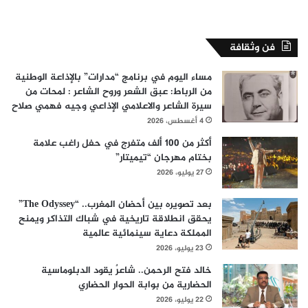
فن وثقافة
مساء اليوم في برنامج “مدارات” بالإذاعة الوطنية
من الرباط: عبق الشعر وروح الشاعر : لمحات من
سيرة الشاعر والاعلامي الإذاعي وجيه فهمي صلاح
4 أغسطس، 2026
أكثر من 100 ألف متفرج في حفل راغب علامة
بختام مهرجان “تيميتار”
27 يوليو، 2026
بعد تصويره بين أحضان المغرب.. “The Odyssey”
يحقق انطلاقة تاريخية في شباك التذاكر ويمنح
المملكة دعاية سينمائية عالمية
23 يوليو، 2026
خالد فتح الرحمن.. شاعرٌ يقود الدبلوماسية
الحضارية من بوابة الحوار الحضاري
22 يوليو، 2026