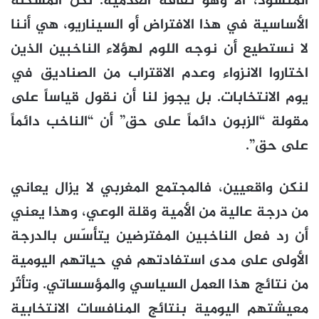
المنشود، ألا وهو ثقافة العدمية. لكن المشكلة
الأساسية في هذا الافتراض أو السيناريو، هي أننا
لا نستطيع أن نوجه اللوم لهؤلاء الناخبين الذين
اختاروا الانزواء وعدم الاقتراب من الصناديق في
يوم الانتخابات. بل يجوز لنا أن نقول قياساً على
مقولة “الزبون دائماً على حق” أن “الناخب دائماً
على حق”.
لنكن واقعيين، فالمجتمع المغربي لا يزال يعاني
من درجة عالية من الأمية وقلة الوعي، وهذا يعني
أن رد فعل الناخبين المفترضين يتأسّس بالدرجة
الأولى على مدى استفادتهم في حياتهم اليومية
من نتائج هذا العمل السياسي والمؤسساتي. وتأثّرِ
معيشتهم اليومية بنتائج المنافسات الانتخابية