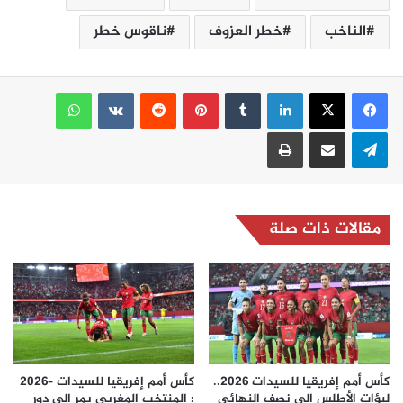
الناخب
خطر العزوف
ناقوس خطر
لينكدإن
بينتيريست
واتساب
تيلقرام
مشاركة عبر البريد
طباعة
مقالات ذات صلة
كأس أمم إفريقيا للسيدات 2026..
كأس أمم إفريقيا للسيدات –2026
لبؤات الأطلس إلى نصف النهائي
: المنتخب المغربي يمر إلى دور