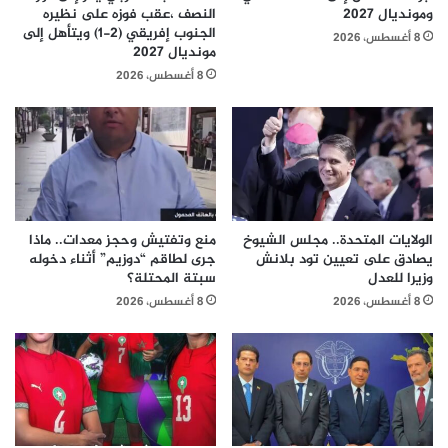
ومونديال 2027
النصف ،عقب فوزه على نظيره
الجنوب إفريقي (2-1) ويتأهل إلى
8 أغسطس، 2026
مونديال 2027
8 أغسطس، 2026
الولايات المتحدة.. مجلس الشيوخ
منع وتفتيش وحجز معدات.. ماذا
يصادق على تعيين تود بلانش
جرى لطاقم “دوزيم” أثناء دخوله
وزيرا للعدل
سبتة المحتلة؟
8 أغسطس، 2026
8 أغسطس، 2026