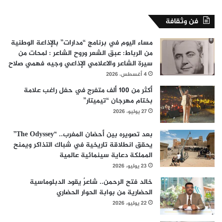
فن وثقافة
مساء اليوم في برنامج “مدارات” بالإذاعة الوطنية
من الرباط: عبق الشعر وروح الشاعر : لمحات من
سيرة الشاعر والاعلامي الإذاعي وجيه فهمي صلاح
4 أغسطس، 2026
أكثر من 100 ألف متفرج في حفل راغب علامة
بختام مهرجان “تيميتار”
27 يوليو، 2026
بعد تصويره بين أحضان المغرب.. “The Odyssey”
يحقق انطلاقة تاريخية في شباك التذاكر ويمنح
المملكة دعاية سينمائية عالمية
23 يوليو، 2026
خالد فتح الرحمن.. شاعرٌ يقود الدبلوماسية
الحضارية من بوابة الحوار الحضاري
22 يوليو، 2026