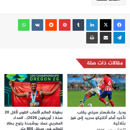
لينكدإن
بينتيريست
واتساب
تيلقرام
مشاركة عبر البريد
طباعة
مقالات ذات صلة
وديا.. مانشستر سيتي يقلب
بطولة العالم لألعاب القوى لأقل 20
تأخره أمام أتلتيكو مدريد إلى فوز
سنة ( أوريغون 2026).. العداء
بثلاثية
المغربي عماد بوشجدة يتوج بطلا
للعالم في سباق 800 متر