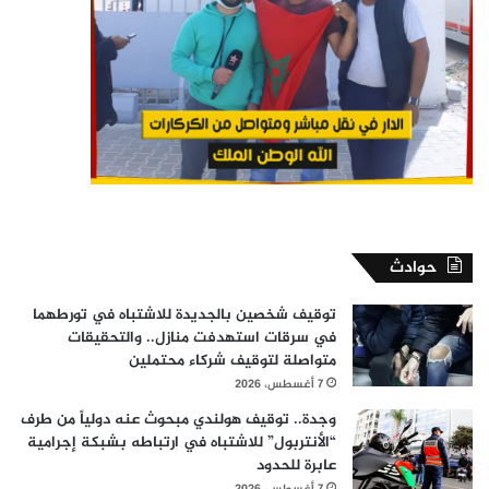
حوادث
توقيف شخصين بالجديدة للاشتباه في تورطهما
في سرقات استهدفت منازل.. والتحقيقات
متواصلة لتوقيف شركاء محتملين
7 أغسطس، 2026
وجدة.. توقيف هولندي مبحوث عنه دولياً من طرف
“الأنتربول” للاشتباه في ارتباطه بشبكة إجرامية
عابرة للحدود