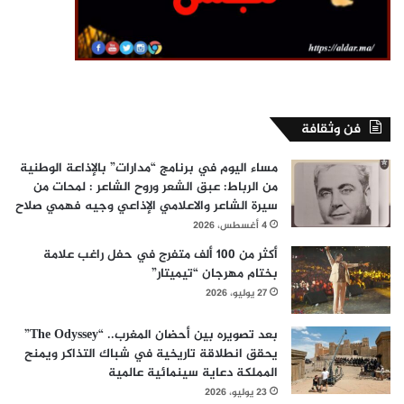
فن وثقافة
مساء اليوم في برنامج “مدارات” بالإذاعة الوطنية
من الرباط: عبق الشعر وروح الشاعر : لمحات من
سيرة الشاعر والاعلامي الإذاعي وجيه فهمي صلاح
4 أغسطس، 2026
أكثر من 100 ألف متفرج في حفل راغب علامة
بختام مهرجان “تيميتار”
27 يوليو، 2026
بعد تصويره بين أحضان المغرب.. “The Odyssey”
يحقق انطلاقة تاريخية في شباك التذاكر ويمنح
المملكة دعاية سينمائية عالمية
23 يوليو، 2026