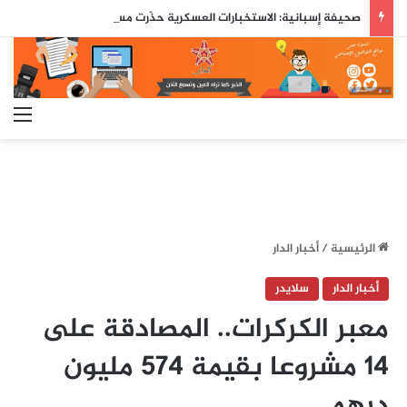
صحيفة إسبانية: الاستخبارات العسكرية حذّرت مسبقاً من محاولة اقتحام جماعي لسبتة قبل ثلاثة أيام من وقوعها
الق
الرئيسية
/
أخبار الدار
أخبار الدار
سلايدر
معبر الكركرات.. المصادقة على
14 مشروعا بقيمة 574 مليون
درهم