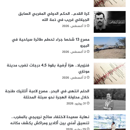
كرة القدم.. الحكم الدولي المغربي السابق
الجيلالي غريب في ذمة الله
3 أغسطس، 2026
مصرع 13 شخصا جراء تحطم طائرة سياحية في
البيرو
2 أغسطس، 2026
فنزويلا.. هزة أرضية بقوة 4,5 درجات تضرب مدينة
موناري
2 أغسطس، 2026
الحلم انتهى في البحر.. مصرع لاعبة أتلتيك طنجة
خلال محاولة الهجرة نحو سبتة المحتلة
31 يوليو، 2026
نهاية سعيدة لاختفاء سائح نرويجي بالمغرب..
تنسيق أمني بين أكادير ومراكش يكشف مكانه
29 يوليو، 2026