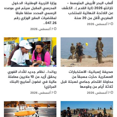
ألعاب البحر الأبيض المتوسط –
وزارة التربية الوطنية: الدخول
تارانتو 2026 (كرة القدم ).. الكشف
المدرسي المقبل سیتم في موعده
عن اللائحة النهائية للمنتخب
الرسمي المحدد سلفا طبقا
المغربي لأقل من 20 سنة
لمقتضیات المقرر الوزاري رقم
047.26..
7 أغسطس، 2026
7 أغسطس، 2026
صحيفة إسبانية: الاستخبارات
رواندا.. نظام جديد للأداء الفوري
العسكرية حذّرت مسبقاً من
يحقق أزيد من 10 ملايين معاملة
محاولة اقتحام جماعي لسبتة قبل
مالية في غضون أسابيع (البنك
ثلاثة أيام من وقوعها
المركزي)
7 أغسطس، 2026
7 أغسطس، 2026