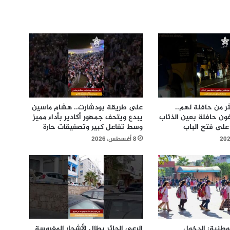
ر من حافلة لهم..
على طريقة بودشارت.. هشام ماسين
ون حافلة بعين الذئاب
يبدع ويتحف جمهور أكادير بأداء مميز
 على فتح الباب
وسط تفاعل كبير وتصفيقات حارة
8 أغسطس، 2026
الوطنية: الدخول
الرعي الجائر يطال الأشجار المغروسة