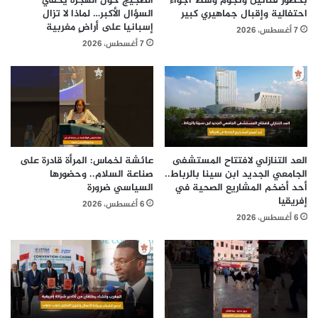
بحضور فنانين ونجوم وسط أجواء
الضجيج حول الهجرة يخفي
احتفالية وإقبال جماهيري كبير
السؤال الأكبر… لماذا لا تزال
إسبانيا على أراضٍ مغربية
7 أغسطس، 2026
7 أغسطس، 2026
العد التنازلي لافتتاح المستشفى
عائشة لخماس: المرأة قادرة على
الجامعي الجديد ابن سينا بالرباط..
صناعة السلام.. وحضورها
أحد أضخم المشاريع الصحية في
السياسي ضرورة
إفريقيا
6 أغسطس، 2026
6 أغسطس، 2026