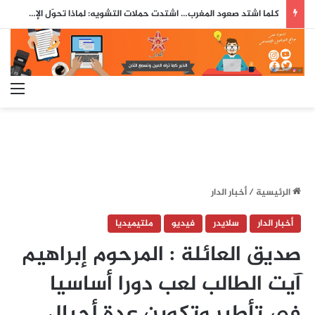
كلما اشتد صعود المغرب… اشتدت حملات التشويه: لماذا تحوّل الإعلام الإسباني إلى ساحة مواجهة مع المملكة؟
الق
الرئيسية
/
أخبار الدار
أخبار الدار
سلايدر
فيديو
ملتيميديا
صديق العائلة : المرحوم إبراهيم
آيت الطالب لعب دورا أساسيا
في تأطير وتكوين عدة أجيال