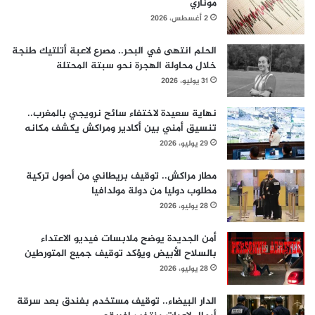
موناري
2 أغسطس، 2026
الحلم انتهى في البحر.. مصرع لاعبة أتلتيك طنجة
خلال محاولة الهجرة نحو سبتة المحتلة
31 يوليو، 2026
نهاية سعيدة لاختفاء سائح نرويجي بالمغرب..
تنسيق أمني بين أكادير ومراكش يكشف مكانه
29 يوليو، 2026
مطار مراكش.. توقيف بريطاني من أصول تركية
مطلوب دوليا من دولة مولدافيا
28 يوليو، 2026
أمن الجديدة يوضح ملابسات فيديو الاعتداء
بالسلاح الأبيض ويؤكد توقيف جميع المتورطين
28 يوليو، 2026
الدار البيضاء.. توقيف مستخدم بفندق بعد سرقة