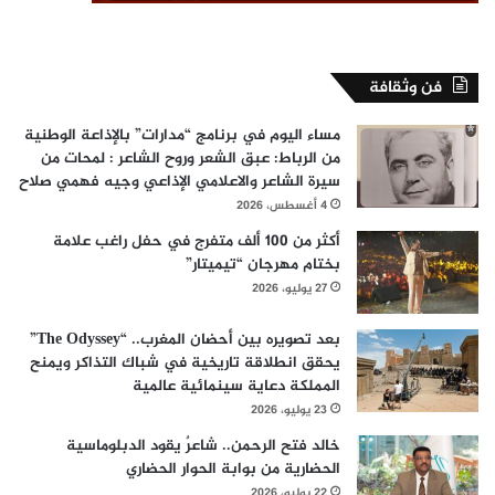
فن وثقافة
مساء اليوم في برنامج “مدارات” بالإذاعة الوطنية
من الرباط: عبق الشعر وروح الشاعر : لمحات من
سيرة الشاعر والاعلامي الإذاعي وجيه فهمي صلاح
4 أغسطس، 2026
أكثر من 100 ألف متفرج في حفل راغب علامة
بختام مهرجان “تيميتار”
27 يوليو، 2026
بعد تصويره بين أحضان المغرب.. “The Odyssey”
يحقق انطلاقة تاريخية في شباك التذاكر ويمنح
المملكة دعاية سينمائية عالمية
23 يوليو، 2026
خالد فتح الرحمن.. شاعرٌ يقود الدبلوماسية
الحضارية من بوابة الحوار الحضاري
22 يوليو، 2026