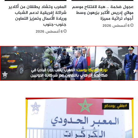
عجول ضخمة .. هبة لافتتاح موسم
المغرب وتشاد يطلقان من أكادير
مولاي إدريس الأكبر بزرهون وسط
شراكة إفريقية لدعم الشباب
أجواء تراثية مميزة
وريادة الأعمال وتعزيز التعاون
جنوب–جنوب
6 أغسطس، 2026
6 أغسطس، 2026