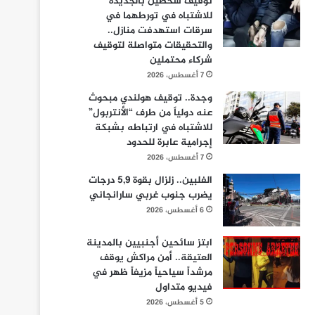
توقيف شخصين بالجديدة
للاشتباه في تورطهما في
سرقات استهدفت منازل..
والتحقيقات متواصلة لتوقيف
شركاء محتملين
7 أغسطس، 2026
وجدة.. توقيف هولندي مبحوث
عنه دولياً من طرف “الأنتربول”
للاشتباه في ارتباطه بشبكة
إجرامية عابرة للحدود
7 أغسطس، 2026
الفلبين.. زلزال بقوة 5,9 درجات
يضرب جنوب غربي سارانجاني
6 أغسطس، 2026
ابتز سائحين أجنبيين بالمدينة
العتيقة.. أمن مراكش يوقف
مرشداً سياحياً مزيفاً ظهر في
فيديو متداول
5 أغسطس، 2026