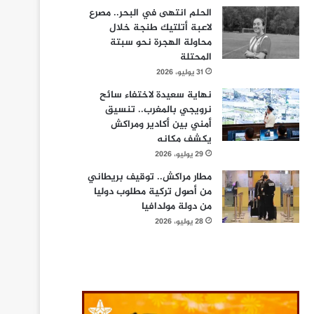
الحلم انتهى في البحر.. مصرع
لاعبة أتلتيك طنجة خلال
محاولة الهجرة نحو سبتة
المحتلة
31 يوليو، 2026
نهاية سعيدة لاختفاء سائح
نرويجي بالمغرب.. تنسيق
أمني بين أكادير ومراكش
يكشف مكانه
29 يوليو، 2026
مطار مراكش.. توقيف بريطاني
من أصول تركية مطلوب دوليا
من دولة مولدافيا
28 يوليو، 2026