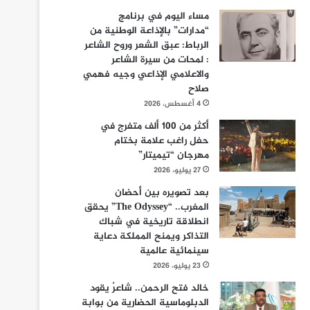
مساء اليوم في برنامج
“مدارات” بالإذاعة الوطنية من
الرباط: عبق الشعر وروح الشاعر
: لمحات من سيرة الشاعر
والاعلامي الإذاعي وجيه فهمي
صلاح
4 أغسطس، 2026
أكثر من 100 ألف متفرج في
حفل راغب علامة بختام
مهرجان “تيميتار”
27 يوليو، 2026
بعد تصويره بين أحضان
المغرب.. “The Odyssey” يحقق
انطلاقة تاريخية في شباك
التذاكر ويمنح المملكة دعاية
سينمائية عالمية
23 يوليو، 2026
خالد فتح الرحمن.. شاعرٌ يقود
الدبلوماسية الحضارية من بوابة