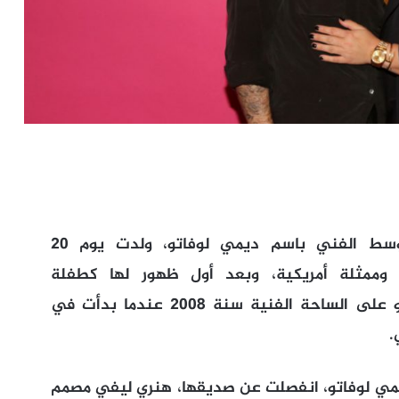
ديمتريا ديفون لوفاتو، المعروفة في الوسط الفني باسم ديمي لوفاتو، ولدت يوم 20
غاني وممثلة أمريكية، وبعد أول ظهور لها كطفلة
ممثلة في "بارني والأصدقاء"، ارتقت لوفاتو على الساحة الفنية سنة 2008 عندما بدأت في
.
 ديمي لوفاتو، انفصلت عن صديقها، هنري ليفي مصمم