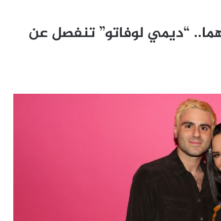
هما.. “ديمي لوفاتو” تنفصل عن