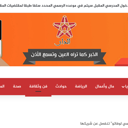
ارات العسكرية حذّرت مسبقاً من محاولة اقتحام جماعي لسبتة قبل ثلاثة أيام من و
ا
مال وأعمال
الرياضة
حوادث
فن وثقافة
صحة
الم
ديمي لوفاتو” تنفصل عن شريكها