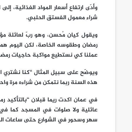
وأدّى ارتفاع أسعار المواد الغذائية، إل
شراء معمول الفستق الحلبي.
ويقول كيان مُحسن، وهو ربّ لعائلة مؤ
رمضان وطقوسه الخاصة، لكن اليوم همو
عملنا كي نستطيع مواكبة حاجيات رمضان
ويوضّح على سبيل المثال “كنا نشتري ال
هذه السنة ربما نتمكن من شراءه مرة واح
في عمان اكدت ريما قبلان “بالتأكيد رم
عائلية ولا صلوات في المسجد كما في ا
سهر وسحور في الشوارع حتى ساعات الصب