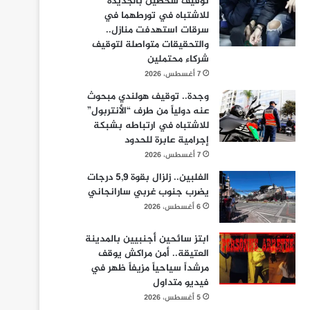
توقيف شخصين بالجديدة
للاشتباه في تورطهما في
سرقات استهدفت منازل..
والتحقيقات متواصلة لتوقيف
شركاء محتملين
7 أغسطس، 2026
وجدة.. توقيف هولندي مبحوث
عنه دولياً من طرف “الأنتربول”
للاشتباه في ارتباطه بشبكة
إجرامية عابرة للحدود
7 أغسطس، 2026
الفلبين.. زلزال بقوة 5,9 درجات
يضرب جنوب غربي سارانجاني
6 أغسطس، 2026
ابتز سائحين أجنبيين بالمدينة
العتيقة.. أمن مراكش يوقف
مرشداً سياحياً مزيفاً ظهر في
فيديو متداول
5 أغسطس، 2026