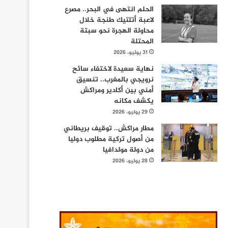
الحلم انتهى في البحر.. مصرع
لاعبة أتلتيك طنجة خلال
محاولة الهجرة نحو سبتة
المحتلة
31 يوليو، 2026
نهاية سعيدة لاختفاء سائح
نرويجي بالمغرب.. تنسيق
أمني بين أكادير ومراكش
يكشف مكانه
29 يوليو، 2026
مطار مراكش.. توقيف بريطاني
من أصول تركية مطلوب دوليا
من دولة مولدافيا
28 يوليو، 2026