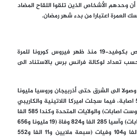
ن وحدهم الأشخاص الذين تلقوا اللقاح المضاد
 العمرة اعتبارا من بدء شهر رمضان.
احصت أوروبا وفاة أكثر من مليون شخص بكوفيد-19 منذ ظهر فيروس كورونا للمرة
ى في الصين في ديسمبر 2019، بحسب تعداد لوكالة فرانس برس بالاستناد الى
ي 52 بلدا ومنطقة وصولا الى الشرق حتى أذربيجان وروسيا مليونا
و288 وفاة من 46 مليونا و496 الفا و560 اصابة، فيما سجلت اميركا اللاتينية والكاريبي
832 الفا و577 وفاة (26 مليونا و261 الفا وست اصابات) والولايات المتحدة وكندا 585 الفا
و428 وفاة (32 مليونا و269 الفا و104 اصابات) وآسيا 285 الفا و824 وفاة (19 مليونا و656
الفا و223 اصابة) والشرق الاوسط 119 الفا و104 وفيات (سبعة ملايين و11 الفا و552