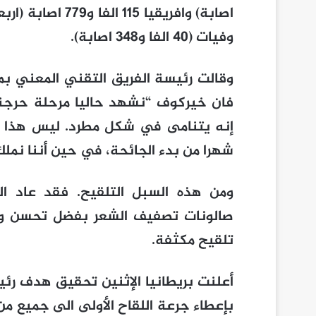
وفيات (40 الفا و348 اصابة).
وقالت رئيسة الفريق التقني المعني بمك
فان خيركوف “نشهد حاليا مرحلة حرجة لل
إنه يتنامى في شكل مطرد. ليس هذا ا
شهرا من بدء الجائحة، في حين أننا نملك
ومن هذه السبل التلقيح. فقد عاد الب
صالونات تصفيف الشعر بفضل تحسن وا
تلقيح مكثفة.
أعلنت بريطانيا الإثنين تحقيق هدف ر
بإعطاء جرعة اللقاح الأولى الى جميع