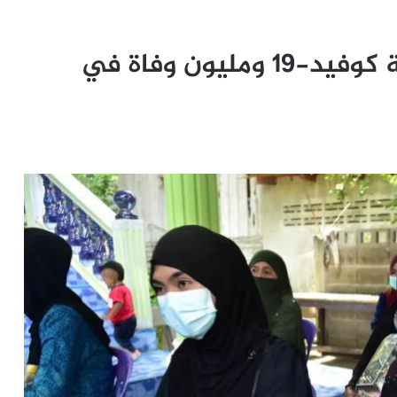
ثاني رمضان في ظل جائحة كوفيد-19 ومليون وفاة في