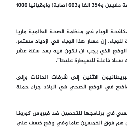
اصابة) وافريقيا 115 الفا و779 اصابة (اربعة ملايين و354 الفا و663 اصابة) واوقيانيا 1006
افحة الوباء في منظمة الصحة العالمية ماريا
وباء. إن مسار هذا الوباء في ازدياد مستمر.
لوضع الذي يجب ان نكون فيه بعد ستة عشر
 سبلا فاعلة للسيطرة عليها”.
ريطانيون الاثنين إلى شرفات الحانات وإلى
ضح في الوضع الصحي في البلاد جراء حملة
ئيسي في برنامجها للتحصين ضد فيروس كورونا
 من هم فوق الخمسين عاما وفي وضع ضعف على