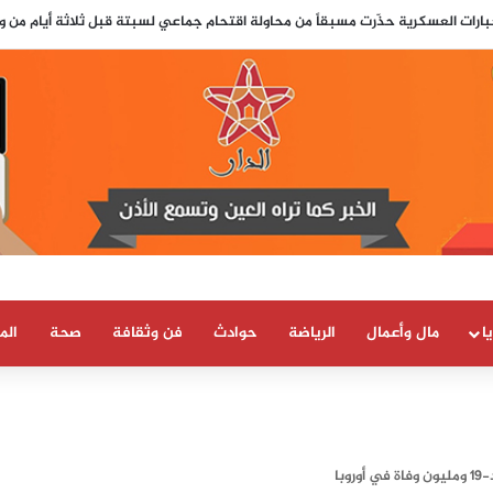
 التواصل تقلق مدريد.. السلطات الإسبانية تترقب محاولة اقتحام جماعي جديدة لس
ا
مال وأعمال
الرياضة
حوادث
فن وثقافة
صحة
الم
با