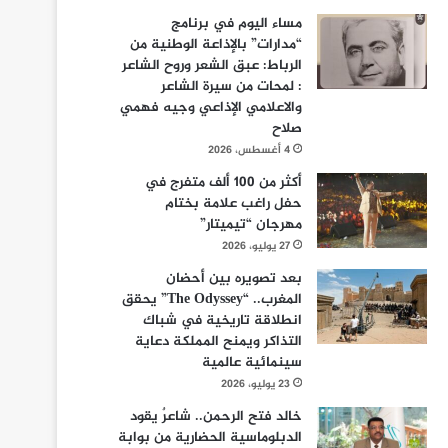
مساء اليوم في برنامج
“مدارات” بالإذاعة الوطنية من
الرباط: عبق الشعر وروح الشاعر
: لمحات من سيرة الشاعر
والاعلامي الإذاعي وجيه فهمي
صلاح
4 أغسطس، 2026
أكثر من 100 ألف متفرج في
حفل راغب علامة بختام
مهرجان “تيميتار”
27 يوليو، 2026
بعد تصويره بين أحضان
المغرب.. “The Odyssey” يحقق
انطلاقة تاريخية في شباك
التذاكر ويمنح المملكة دعاية
سينمائية عالمية
23 يوليو، 2026
خالد فتح الرحمن.. شاعرٌ يقود
الدبلوماسية الحضارية من بوابة