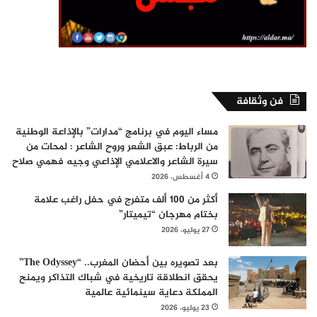
فن وثقافة
مساء اليوم في برنامج “مدارات” بالإذاعة الوطنية
من الرباط: عبق الشعر وروح الشاعر : لمحات من
سيرة الشاعر والاعلامي الإذاعي وجيه فهمي صلاح
4 أغسطس، 2026
أكثر من 100 ألف متفرج في حفل راغب علامة
بختام مهرجان “تيميتار”
27 يوليو، 2026
بعد تصويره بين أحضان المغرب.. “The Odyssey”
يحقق انطلاقة تاريخية في شباك التذاكر ويمنح
المملكة دعاية سينمائية عالمية
23 يوليو، 2026