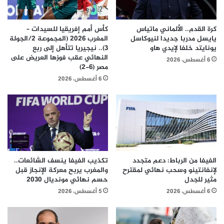
كرة القدم.. الألماني ماتياس
كأس أمم إفريقيا للسيدات –
يايسل مدربا جديدا لنيوكاسل
المغرب 2026 (المجموعة 2/الجولة
يونايتد خلفا لإيدي هاو
3).. نيجيريا تتأهل إلى ربع
النهائي عقب فوزها العريض على
6 أغسطس، 2026
مصر (6-2)
6 أغسطس، 2026
الفيفا من الرباط: دعم متجدد
تكذيب الفيفا ينسف الشائعات..
لإنفانتينو وسحب نهائي لمقترح
والمغرب يربح معركة الإنجاز قبل
مثير للجدل
حسم نهائي مونديال 2030
6 أغسطس، 2026
5 أغسطس، 2026