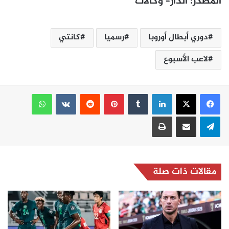
المصدر
:
الدار
–
وكالات
دوري أبطال أوروبا
رسميا
كانتي
لاعب الأسبوع
لينكدإن
بينتيريست
واتساب
تيلقرام
مشاركة عبر البريد
طباعة
مقالات ذات صلة