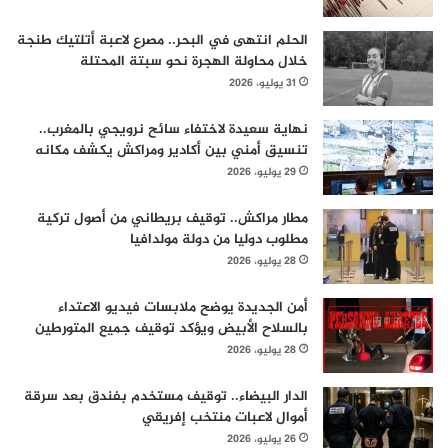
الحلم انتهى في البحر.. مصرع لاعبة أتلتيك طنجة
خلال محاولة الهجرة نحو سبتة المحتلة
31 يوليو، 2026
نهاية سعيدة لاختفاء سائح نرويجي بالمغرب..
تنسيق أمني بين أكادير ومراكش يكشف مكانه
29 يوليو، 2026
مطار مراكش.. توقيف بريطاني من أصول تركية
مطلوب دوليا من دولة مولدافيا
28 يوليو، 2026
أمن الجديدة يوضح ملابسات فيديو الاعتداء
بالسلاح الأبيض ويؤكد توقيف جميع المتورطين
28 يوليو، 2026
الدار البيضاء.. توقيف مستخدم بفندق بعد سرقة
أموال لاعبات منتخب إفريقي
26 يوليو، 2026