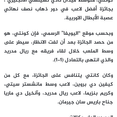
كونتي، متوسط ميدان نادي تشيلسي الانجليزي ،
بجائزة أفضل لاعب في دور ذهاب نصف نهائي
عصبة الأبطال الاوربية.
وبحسب موقع “اليويفا” الرسمي، فإن كونتي، هو
من حصد الجائزة بعد أن لفت الانظار، سيطر على
وسط الملعب خلال لقاء فريقه مع ريال مدريد
والذي انتهى بالتعادل (1-1).
وكان كانتي يتنافس على الجائزة، مع كل من
كيفين دي بروين، لاعب وسط مانشستر سيتي،
وكريم بنزيما، لاعب ريال مدريد، وآنخيل دي ماريا
جناح باريس سان جيرمان.