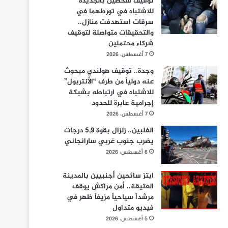
توقيف شخصين بالجديدة
للاشتباه في تورطهما في
سرقات استهدفت منازل..
والتحقيقات متواصلة لتوقيف
شركاء محتملين
7 أغسطس، 2026
وجدة.. توقيف هولندي مبحوث
عنه دولياً من طرف “الأنتربول”
للاشتباه في ارتباطه بشبكة
إجرامية عابرة للحدود
7 أغسطس، 2026
الفلبين.. زلزال بقوة 5,9 درجات
يضرب جنوب غربي سارانجاني
6 أغسطس، 2026
ابتز سائحين أجنبيين بالمدينة
العتيقة.. أمن مراكش يوقف
مرشداً سياحياً مزيفاً ظهر في
فيديو متداول
5 أغسطس، 2026