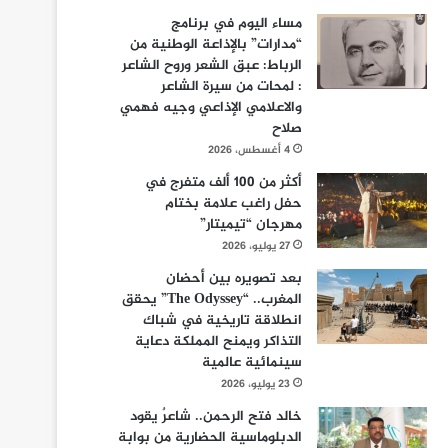
مساء اليوم في برنامج
“مدارات” بالإذاعة الوطنية من
الرباط: عبق الشعر وروح الشاعر
: لمحات من سيرة الشاعر
والاعلامي الإذاعي وجيه فهمي
صلاح
4 أغسطس، 2026
أكثر من 100 ألف متفرج في
حفل راغب علامة بختام
مهرجان “تيميتار”
27 يوليو، 2026
بعد تصويره بين أحضان
المغرب.. “The Odyssey” يحقق
انطلاقة تاريخية في شباك
التذاكر ويمنح المملكة دعاية
سينمائية عالمية
23 يوليو، 2026
خالد فتح الرحمن.. شاعرٌ يقود
الدبلوماسية الحضارية من بوابة