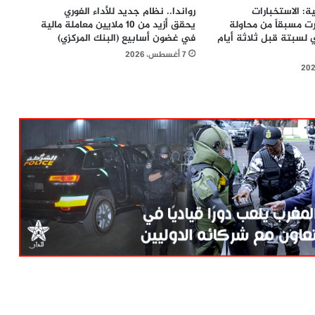
: الاستخبارات
رواندا.. نظام جديد للأداء الفوري
ت مسبقاً من محاولة
يحقق أزيد من 10 ملايين معاملة مالية
لسبتة قبل ثلاثة أيام
في غضون أسابيع (البنك المركزي)
7 أغسطس، 2026