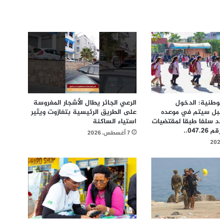
الوطنية: الدخول
الرعي الجائر يطال الأشجار المغروسة
بل سیتم في موعده
على الطريق الرئيسية بتغازوت ويثير
د سلفا طبقا لمقتضیات
استياء الساكنة
047...
7 أغسطس، 2026