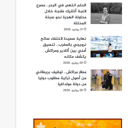
الحلم انتهى في البحر.. مصرع
لاعبة أتلتيك طنجة خلال
محاولة الهجرة نحو سبتة
المحتلة
31 يوليو، 2026
نهاية سعيدة لاختفاء سائح
نرويجي بالمغرب.. تنسيق
أمني بين أكادير ومراكش
يكشف مكانه
29 يوليو، 2026
مطار مراكش.. توقيف بريطاني
من أصول تركية مطلوب دوليا
من دولة مولدافيا
28 يوليو، 2026