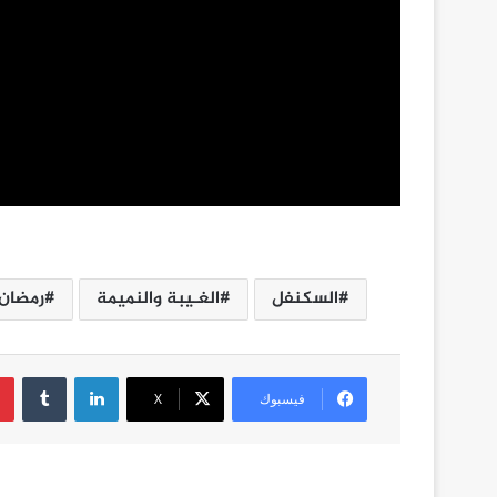
السكنفل
الغـيبة والنميمة
رمضان 
لينكدإن
فيسبوك
‫X