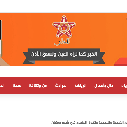
ارات العسكرية حذّرت مسبقاً من محاولة اقتحام جماعي لسبتة قبل ثلاثة أيام من و
ا
مال وأعمال
الرياضة
حوادث
فن وثقافة
صحة
الم
 الغـيبة والنميمة وتذوق الطعام في شهر رمضان