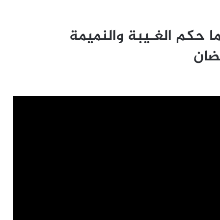
ا حكم الغـيبة والنميمة
ضان