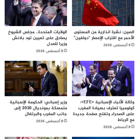
الصين: نشرة انذارية من المستوى
الولايات المتحدة.. مجلس الشيوخ
الأحمر مع اقتراب الإعصار “دولفين”
يصادق على تعيين تود بلانش
وزيرا للعدل
9 أغسطس، 2026
8 أغسطس، 2026
وكالة الأنباء الإسبانية «EFE»:
وزير إسباني: الحكومة الإسبانية
كولومبيا تعترف بسيادة المغرب
متمسكة بمونديال 2030 إلى
على الصحراء وتفتح صفحة جديدة
جانب المغرب والبرتغال
مع الرباط
8 أغسطس، 2026
8 أغسطس، 2026