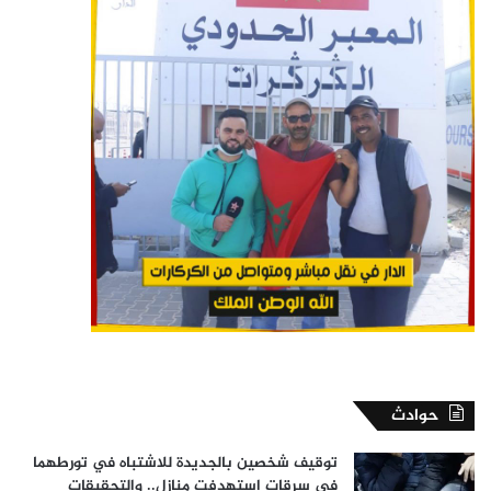
حوادث
توقيف شخصين بالجديدة للاشتباه في تورطهما
في سرقات استهدفت منازل.. والتحقيقات