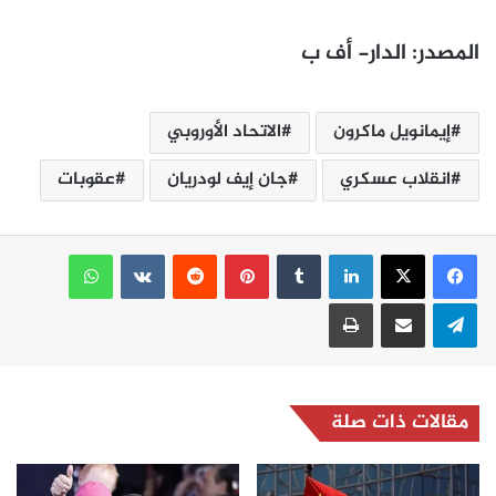
المصدر: الدار- أف ب
إيمانويل ماكرون
الاتحاد الأوروبي
انقلاب عسكري
جان إيف لودريان
عقوبات
لينكدإن
بينتيريست
واتساب
تيلقرام
مشاركة عبر البريد
طباعة
مقالات ذات صلة