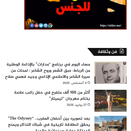
فن وثقافة
مساء اليوم في برنامج “مدارات” بالإذاعة الوطنية
من الرباط: عبق الشعر وروح الشاعر : لمحات من
سيرة الشاعر والاعلامي الإذاعي وجيه فهمي صلاح
4 أغسطس، 2026
أكثر من 100 ألف متفرج في حفل راغب علامة
بختام مهرجان “تيميتار”
27 يوليو، 2026
بعد تصويره بين أحضان المغرب.. “The Odyssey”
يحقق انطلاقة تاريخية في شباك التذاكر ويمنح
المملكة دعاية سينمائية عالمية