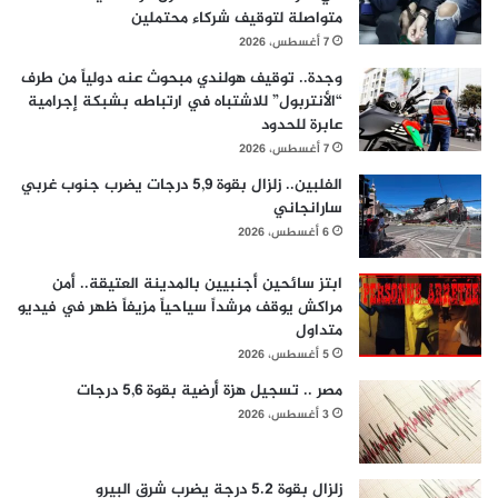
متواصلة لتوقيف شركاء محتملين
7 أغسطس، 2026
وجدة.. توقيف هولندي مبحوث عنه دولياً من طرف
“الأنتربول” للاشتباه في ارتباطه بشبكة إجرامية
عابرة للحدود
7 أغسطس، 2026
الفلبين.. زلزال بقوة 5,9 درجات يضرب جنوب غربي
سارانجاني
6 أغسطس، 2026
ابتز سائحين أجنبيين بالمدينة العتيقة.. أمن
مراكش يوقف مرشداً سياحياً مزيفاً ظهر في فيديو
متداول
5 أغسطس، 2026
مصر .. تسجيل هزة أرضية بقوة 5,6 درجات
3 أغسطس، 2026
زلزال بقوة 5.2 درجة يضرب شرق البيرو