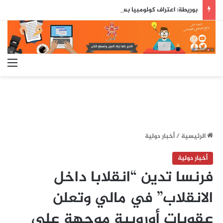
بوريطة: اعتراف كولومبيا بسيادة المغرب على صحرائه «قرار تاريخي»…
الق
الرئيسية
/
أخبار دولية
أخبار دولية
فرنسا تدين “انقلابا داخل
الانقلاب” في مالي وتعلن
عقوبات أوروبية موجهة على