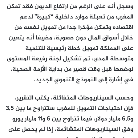
وسجل أنه على الرغم من ارتفاع الديون فقد تمكن
المغرب من تعبئة موارد داخلية “كبيرة” لدعم
اقتصاده وتمكن مؤخرا جدا من تمويل نفسه من
خلال أسواق المال دون صعوبة، مضيفا أنه يتعين
على المملكة تمويل خطة رئيسية للتنمية
متوسطة المدى، تم تشكيل لجنة رفيعة المستوى
لوضعها قبل وقت قصير من بداية الأزمة الصحية،
في إشارة إلى النموذج التنموي الجديد.
وحسب السيناريوهات المتفائلة، يكتب التقرير،
فإن احتياجات التمويل للمغرب ستتراوح ما بين 3,5
و6,5 مليار دولار، فيما تتراوح بين 6 و11 مليار يورو
وفق السيناريوهات المتشائمة، إذا لم يحصل على