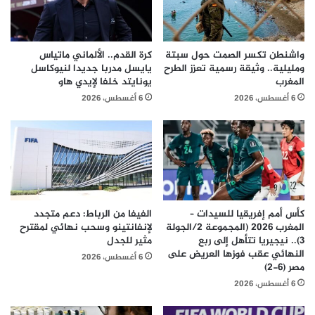
واشنطن تكسر الصمت حول سبتة
كرة القدم.. الألماني ماتياس
ومليلية.. وثيقة رسمية تعزز الطرح
يايسل مدربا جديدا لنيوكاسل
المغرب
يونايتد خلفا لإيدي هاو
6 أغسطس، 2026
6 أغسطس، 2026
كأس أمم إفريقيا للسيدات –
الفيفا من الرباط: دعم متجدد
المغرب 2026 (المجموعة 2/الجولة
لإنفانتينو وسحب نهائي لمقترح
3).. نيجيريا تتأهل إلى ربع
مثير للجدل
النهائي عقب فوزها العريض على
6 أغسطس، 2026
مصر (6-2)
6 أغسطس، 2026