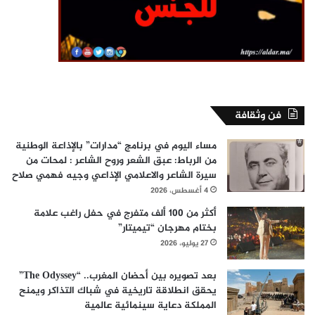
فن وثقافة
مساء اليوم في برنامج “مدارات” بالإذاعة الوطنية
من الرباط: عبق الشعر وروح الشاعر : لمحات من
سيرة الشاعر والاعلامي الإذاعي وجيه فهمي صلاح
4 أغسطس، 2026
أكثر من 100 ألف متفرج في حفل راغب علامة
بختام مهرجان “تيميتار”
27 يوليو، 2026
بعد تصويره بين أحضان المغرب.. “The Odyssey”
يحقق انطلاقة تاريخية في شباك التذاكر ويمنح
المملكة دعاية سينمائية عالمية