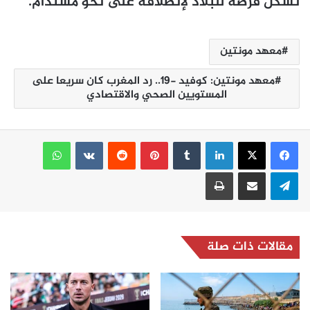
تشكل فرصة للبلاد لإنطلاقة على نحو مستدام.
معهد مونتين
معهد مونتين: كوفيد -19.. رد المغرب كان سريعا على
المستويين الصحي والاقتصادي
لينكدإن
بينتيريست
واتساب
تيلقرام
مشاركة عبر البريد
طباعة
مقالات ذات صلة