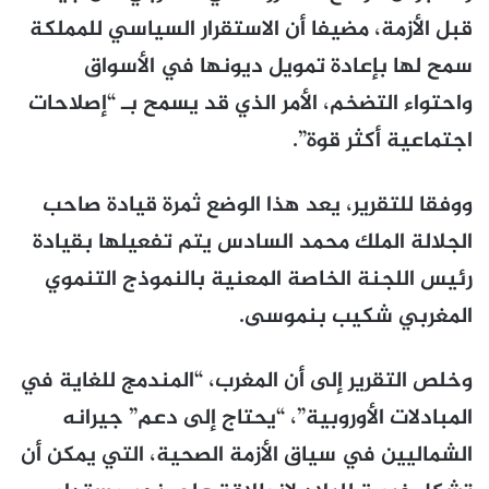
قبل الأزمة، مضيفا أن الاستقرار السياسي للمملكة
سمح لها بإعادة تمويل ديونها في الأسواق
واحتواء التضخم، الأمر الذي قد يسمح بـ “إصلاحات
اجتماعية أكثر قوة”.
ووفقا للتقرير، يعد هذا الوضع ثمرة قيادة صاحب
الجلالة الملك محمد السادس يتم تفعيلها بقيادة
رئيس اللجنة الخاصة المعنية بالنموذج التنموي
المغربي شكيب بنموسى.
وخلص التقرير إلى أن المغرب، “المندمج للغاية في
المبادلات الأوروبية”، “يحتاج إلى دعم” جيرانه
الشماليين في سياق الأزمة الصحية، التي يمكن أن