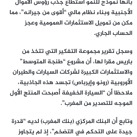
بأنها نموذج للنمو استطاع جذب رؤوس الأموال
الأجنبية وبناء نظام مالي “أقوى من جيرانه”، مما
مكن من تمويل الاستثمارات العمومية وعجز
الحساب الجاري.
وسجل تقرير مجموعة التفكير التي تتخذ من
باريس مقرا لها، أن مشروع “طنجة المتوسط”
والاستثمارات الكبيرة لشركات السيارات والطيران
الأوروبية (رونو وإيرباص) تجسد هذه الجاذبية،
ملاحظا أن “السيارة الخفيفة أصبحت المنتج الأول
الموجه للتصدير من المغرب”.
وتابع أن البنك المركزي (بنك المغرب) لديه “قدرة
جيدة على التحكم في التضخم”، إذ لم يتجاوز