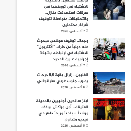
توقيف شخصين بالجديدة
للاشتباه في تورطهما في
سرقات استهدفت منازل..
والتحقيقات متواصلة لتوقيف
شركاء محتملين
7 أغسطس، 2026
وجدة.. توقيف هولندي مبحوث
عنه دولياً من طرف “الأنتربول”
للاشتباه في ارتباطه بشبكة
إجرامية عابرة للحدود
7 أغسطس، 2026
الفلبين.. زلزال بقوة 5,9 درجات
يضرب جنوب غربي سارانجاني
6 أغسطس، 2026
ابتز سائحين أجنبيين بالمدينة
العتيقة.. أمن مراكش يوقف
مرشداً سياحياً مزيفاً ظهر في
فيديو متداول
5 أغسطس، 2026