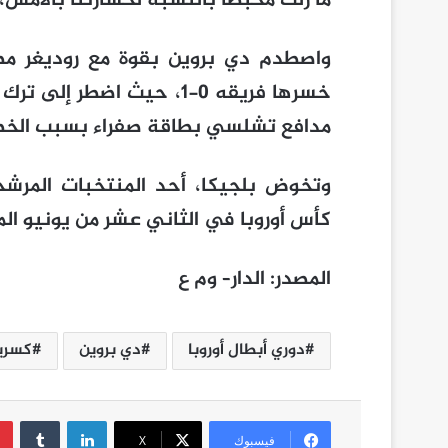
ما زلت محبطا بالنسبة لخسارتنا بالأمس، 
واصطدم دي بروين بقوة مع روديغر مطل
مدافع تشلسي بطاقة صفراء بسبب الخط
وتخوض بلجيكا، أحد المنتخبات المرشحة
كأس أوروبا في الثاني عشر من يونيو ا
المصدر
:
الدار
–
وم ع
دوري أبطال أوروبا
دي بروين
كسري
لينكدإن
فيسبوك
‫X