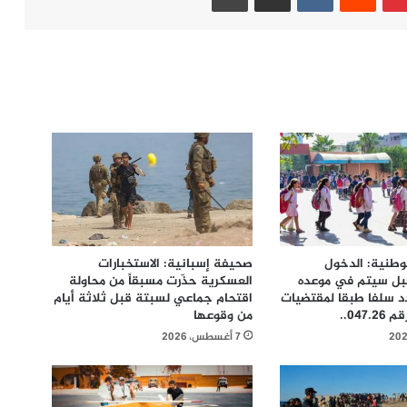
الوطنية: الدخول
صحيفة إسبانية: الاستخبارات
بل سیتم في موعده
العسكرية حذّرت مسبقاً من محاولة
د سلفا طبقا لمقتضیات
اقتحام جماعي لسبتة قبل ثلاثة أيام
047...
من وقوعها
7 أغسطس، 2026