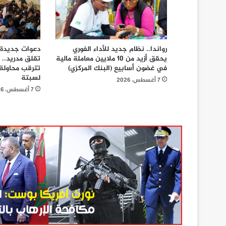
رواندا.. نظام جديد للأداء الفوري
دعوات جديدة ع
يحقق أزيد من 10 ملايين معاملة مالية
تقلق مدريد.. 
في غضون أسابيع (البنك المركزي)
تترقب محاولة
لسبتة
7 أغسطس، 2026
7 أغسطس، 2026