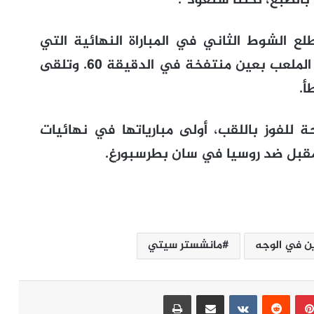
بالطبع، لكننا سنعود”.
ع الشوط الثاني في المباراة النهائية التي
خسرها فريقه 0-1، حيث اضطر إلى ترك الملعب بعين منتفخة في الدقيقة 60. وتلقى
أ.
 للفوز باللقب، أولى مبارياتها في نهائيات
لمقبل ضد روسيا في سان بطرسبورغ.
ن في الوجه
مانشستر سيتي
بينتيريست
مشاركة عبر البريد
طباعة