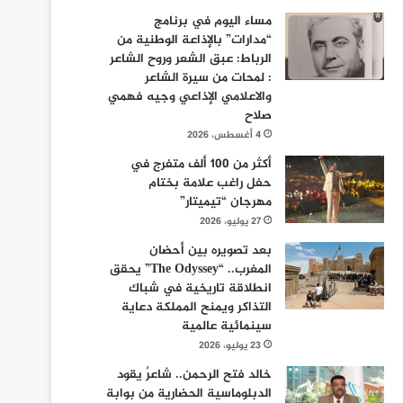
مساء اليوم في برنامج
“مدارات” بالإذاعة الوطنية من
الرباط: عبق الشعر وروح الشاعر
: لمحات من سيرة الشاعر
والاعلامي الإذاعي وجيه فهمي
صلاح
4 أغسطس، 2026
أكثر من 100 ألف متفرج في
حفل راغب علامة بختام
مهرجان “تيميتار”
27 يوليو، 2026
بعد تصويره بين أحضان
المغرب.. “The Odyssey” يحقق
انطلاقة تاريخية في شباك
التذاكر ويمنح المملكة دعاية
سينمائية عالمية
23 يوليو، 2026
خالد فتح الرحمن.. شاعرٌ يقود
الدبلوماسية الحضارية من بوابة