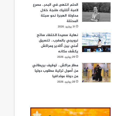
الحلم انتهى في البحر.. مصرع
لاعبة أتلتيك طنجة خلال
محاولة الهجرة نحو سبتة
المحتلة
31 يوليو، 2026
نهاية سعيدة لاختفاء سائح
نرويجي بالمغرب.. تنسيق
أمني بين أكادير ومراكش
يكشف مكانه
29 يوليو، 2026
مطار مراكش.. توقيف بريطاني
من أصول تركية مطلوب دوليا
من دولة مولدافيا
28 يوليو، 2026