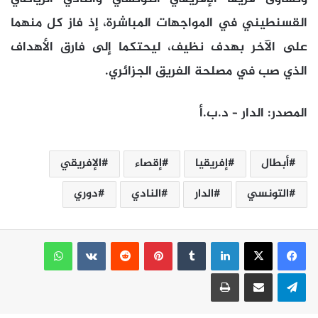
القسنطيني في المواجهات المباشرة، إذ فاز كل منهما
على الآخر بهدف نظيف، ليحتكما إلى فارق الأهداف
الذي صب في مصلحة الفريق الجزائري.
المصدر: الدار – د.ب.أ
أبطال
إفريقيا
إقصاء
الإفريقي
التونسي
الدار
النادي
دوري
لينكدإن
بينتيريست
واتساب
تيلقرام
مشاركة عبر البريد
طباعة