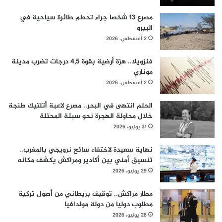
مصرع 13 شخصا جراء تحطم طائرة سياحية في
البيرو
2 أغسطس، 2026
فنزويلا.. هزة أرضية بقوة 4,5 درجات تضرب مدينة
موناري
2 أغسطس، 2026
الحلم انتهى في البحر.. مصرع لاعبة أتلتيك طنجة
خلال محاولة الهجرة نحو سبتة المحتلة
31 يوليو، 2026
نهاية سعيدة لاختفاء سائح نرويجي بالمغرب..
تنسيق أمني بين أكادير ومراكش يكشف مكانه
29 يوليو، 2026
مطار مراكش.. توقيف بريطاني من أصول تركية
مطلوب دوليا من دولة مولدافيا
28 يوليو، 2026