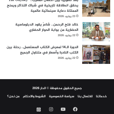
بعد تصويره بين أحضان المغرب.. “The Odyssey”
يحقق انطلاقة تاريخية في شباك التذاكر ويمنح
المملكة دعاية سينمائية عالمية
23 يوليو، 2026
خالد فتح الرحمن.. شاعرٌ يقود الدبلوماسية
الحضارية من بوابة الحوار الحضاري
22 يوليو، 2026
الدورة الـ14 لمعرض الكتاب المستعمل.. رحلة بين
الكتب النادرة وأسعار في متناول الجميع
22 يوليو، 2026
جميع الحقوق محفوظة © الدار 2026
خدماتنا
للاتصال بنا
سياسة الخصوصية
الشروط والاحكام
من نحن؟
فيسبوك
‫YouTube
انستقرام
واتساب