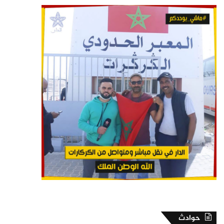
حوادث