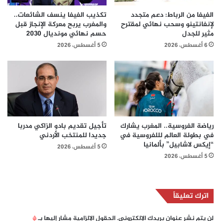
الفيفا من الرباط: دعم متجدد
تكذيب الفيفا ينسف الشائعات..
لإنفانتينو وسحب نهائي لمقترح
والمغرب يربح معركة الإنجاز قبل
مثير للجدل
حسم نهائي مونديال 2030
6 أغسطس، 2026
5 أغسطس، 2026
رياضة الفروسية.. المغرب يشارك
تأجيل تقديم بادو الزاكي مدربا
في بطولة العالم لللفروسية في
جديدا للمنتخب الأردني
“إيكس لاشابيل” بألمانيا
5 أغسطس، 2026
5 أغسطس، 2026
اترك تعليقاً
لن يتم نشر عنوان بريدك الإلكتروني.
الحقول الإلزامية مشار إليها بـ
*