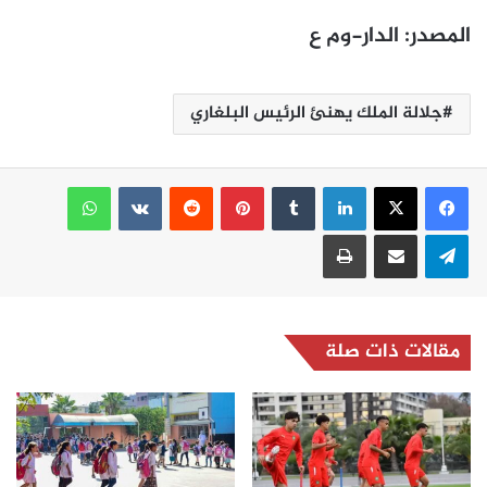
المصدر: الدار-وم ع
جلالة الملك يهنئ الرئيس البلغاري
لينكدإن
بينتيريست
واتساب
تيلقرام
مشاركة عبر البريد
طباعة
مقالات ذات صلة