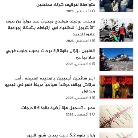
متواصلة لتوقيف شركاء محتملين
7 أغسطس، 2026
وجدة.. توقيف هولندي مبحوث عنه دولياً من طرف
“الأنتربول” للاشتباه في ارتباطه بشبكة إجرامية
عابرة للحدود
7 أغسطس، 2026
الفلبين.. زلزال بقوة 5,9 درجات يضرب جنوب غربي
سارانجاني
6 أغسطس، 2026
ابتز سائحين أجنبيين بالمدينة العتيقة.. أمن
مراكش يوقف مرشداً سياحياً مزيفاً ظهر في فيديو
متداول
5 أغسطس، 2026
مصر .. تسجيل هزة أرضية بقوة 5,6 درجات
3 أغسطس، 2026
زلزال بقوة 5.2 درجة يضرب شرق البيرو