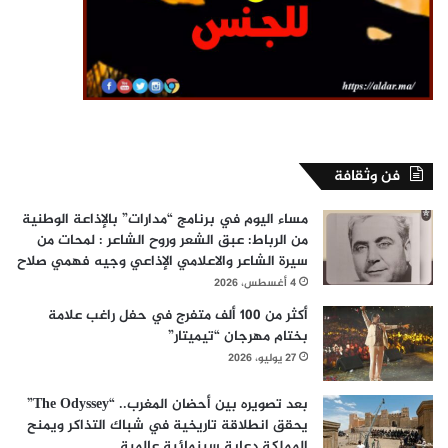
فن وثقافة
مساء اليوم في برنامج “مدارات” بالإذاعة الوطنية
من الرباط: عبق الشعر وروح الشاعر : لمحات من
سيرة الشاعر والاعلامي الإذاعي وجيه فهمي صلاح
4 أغسطس، 2026
أكثر من 100 ألف متفرج في حفل راغب علامة
بختام مهرجان “تيميتار”
27 يوليو، 2026
بعد تصويره بين أحضان المغرب.. “The Odyssey”
يحقق انطلاقة تاريخية في شباك التذاكر ويمنح
المملكة دعاية سينمائية عالمية