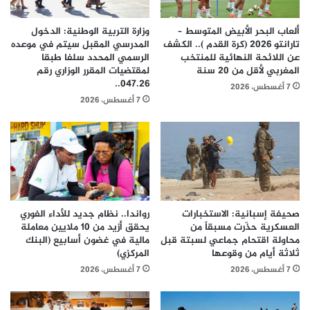
ألعاب البحر الأبيض المتوسط –
وزارة التربية الوطنية: الدخول
تارانتو 2026 (كرة القدم ).. الكشف
المدرسي المقبل سیتم في موعده
عن اللائحة النهائية للمنتخب
الرسمي المحدد سلفا طبقا
المغربي لأقل من 20 سنة
لمقتضیات المقرر الوزاري رقم
047.26..
7 أغسطس، 2026
7 أغسطس، 2026
صحيفة إسبانية: الاستخبارات
رواندا.. نظام جديد للأداء الفوري
العسكرية حذّرت مسبقاً من
يحقق أزيد من 10 ملايين معاملة
محاولة اقتحام جماعي لسبتة قبل
مالية في غضون أسابيع (البنك
ثلاثة أيام من وقوعها
المركزي)
7 أغسطس، 2026
7 أغسطس، 2026