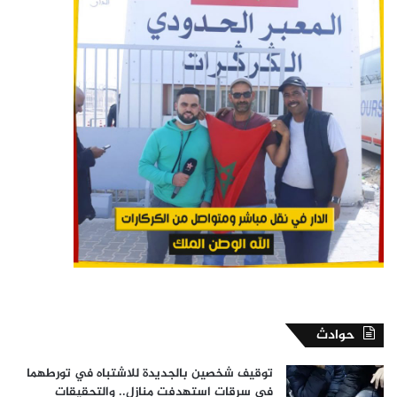
حوادث
توقيف شخصين بالجديدة للاشتباه في تورطهما
في سرقات استهدفت منازل.. والتحقيقات