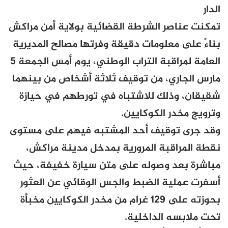
الدار
تمكنت عناصر الشرطة القضائية بولاية أمن مراكش
بناءً على معلومات دقيقة وفرتها مصالح المديرية
العامة لمراقبة التراب الوطني، يوم أمس الجمعة 5
مارس الجاري، من توقيف ثلاثة أشخاص من بينهما
شقيقان، وذلك للاشتباه في تورطهم في حيازة
وترويج مخدر الكوكايين.
وقد جرى توقيف أحد المشتبه فيهم على مستوى
نقطة المراقبة المرورية بمدخل مدينة مراكش،
مباشرة بعد وصوله على متن سيارة خفيفة، حيث
أسفرت عملية الضبط والجس الوقائي عن العثور
بحوزته على 129 غرام من مخدر الكوكايين مخبأة
تحت ملابسه الداخلية.