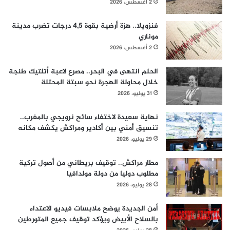
2 أغسطس، 2026
فنزويلا.. هزة أرضية بقوة 4,5 درجات تضرب مدينة
موناري
2 أغسطس، 2026
الحلم انتهى في البحر.. مصرع لاعبة أتلتيك طنجة
خلال محاولة الهجرة نحو سبتة المحتلة
31 يوليو، 2026
نهاية سعيدة لاختفاء سائح نرويجي بالمغرب..
تنسيق أمني بين أكادير ومراكش يكشف مكانه
29 يوليو، 2026
مطار مراكش.. توقيف بريطاني من أصول تركية
مطلوب دوليا من دولة مولدافيا
28 يوليو، 2026
أمن الجديدة يوضح ملابسات فيديو الاعتداء
بالسلاح الأبيض ويؤكد توقيف جميع المتورطين