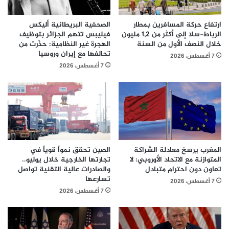
ارتفاع حركة المسافرين بمطار
الصحفية البريطانية أليكس
الرباط-سلا إلى أكثر من 1,2 مليون
فيليبس تتهم الجزائر بتوظيف
خلال النصف الأول من السنة
الهجرة غير النظامية: حذّرت من
تحالفها مع إيران وروسيا
7 أغسطس، 2026
7 أغسطس، 2026
المغرب يرسخ معادلة الشراكة
الصين تحقق نمواً قوياً في
المتوازنة مع الاتحاد الأوروبي: لا
تجارتها الخارجية خلال يوليو..
تعاون دون احترام متبادل
والصادرات عالية التقنية تواصل
تسارعها
7 أغسطس، 2026
7 أغسطس، 2026