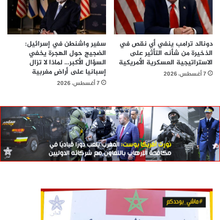
دونالد ترامب ينفي أي نقص في
سفير واشنطن في إسرائيل:
الذخيرة من شأنه التأثير على
الضجيج حول الهجرة يخفي
الاستراتيجية العسكرية الأمريكية
السؤال الأكبر… لماذا لا تزال
إسبانيا على أراضٍ مغربية
7 أغسطس، 2026
7 أغسطس، 2026