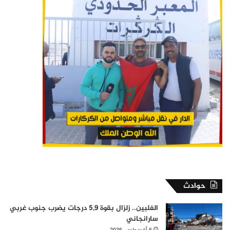
حوادث
الفلبين.. زلزال بقوة 5,9 درجات يضرب جنوب غربي
سارانجاني