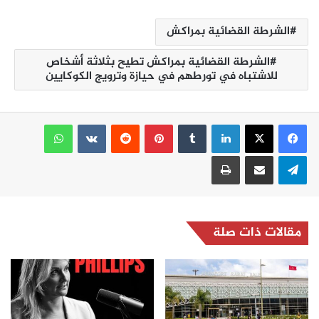
الشرطة القضائية بمراكش
الشرطة القضائية بمراكش تطيح بثلاثة أشخاص
للاشتباه في تورطهم في حيازة وترويج الكوكايين
لينكدإن
بينتيريست
واتساب
تيلقرام
مشاركة عبر البريد
طباعة
مقالات ذات صلة