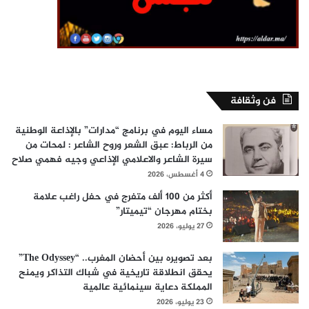
فن وثقافة
مساء اليوم في برنامج “مدارات” بالإذاعة الوطنية
من الرباط: عبق الشعر وروح الشاعر : لمحات من
سيرة الشاعر والاعلامي الإذاعي وجيه فهمي صلاح
4 أغسطس، 2026
أكثر من 100 ألف متفرج في حفل راغب علامة
بختام مهرجان “تيميتار”
27 يوليو، 2026
بعد تصويره بين أحضان المغرب.. “The Odyssey”
يحقق انطلاقة تاريخية في شباك التذاكر ويمنح
المملكة دعاية سينمائية عالمية
23 يوليو، 2026