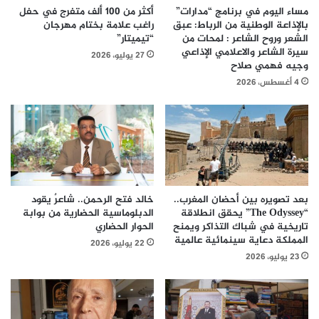
مساء اليوم في برنامج “مدارات”
أكثر من 100 ألف متفرج في حفل
بالإذاعة الوطنية من الرباط: عبق
راغب علامة بختام مهرجان
الشعر وروح الشاعر : لمحات من
“تيميتار”
سيرة الشاعر والاعلامي الإذاعي
27 يوليو، 2026
وجيه فهمي صلاح
4 أغسطس، 2026
بعد تصويره بين أحضان المغرب..
خالد فتح الرحمن.. شاعرٌ يقود
“The Odyssey” يحقق انطلاقة
الدبلوماسية الحضارية من بوابة
تاريخية في شباك التذاكر ويمنح
الحوار الحضاري
المملكة دعاية سينمائية عالمية
22 يوليو، 2026
23 يوليو، 2026