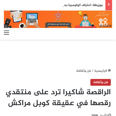
بوريطة: اعتراف كولومبيا بسيادة المغرب على صحرائه «قرار تاريخي»…
الق
الرئيسية
/
فن وثقافة
فن وثقافة
الراقصة شاكيرا ترد على منتقدي
رقصها في عقيقة كوبل مراكش
1 أبريل، 2019