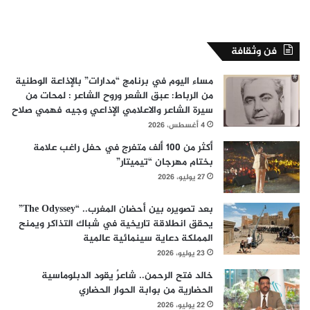
فن وثقافة
مساء اليوم في برنامج “مدارات” بالإذاعة الوطنية
من الرباط: عبق الشعر وروح الشاعر : لمحات من
سيرة الشاعر والاعلامي الإذاعي وجيه فهمي صلاح
4 أغسطس، 2026
أكثر من 100 ألف متفرج في حفل راغب علامة
بختام مهرجان “تيميتار”
27 يوليو، 2026
بعد تصويره بين أحضان المغرب.. “The Odyssey”
يحقق انطلاقة تاريخية في شباك التذاكر ويمنح
المملكة دعاية سينمائية عالمية
23 يوليو، 2026
خالد فتح الرحمن.. شاعرٌ يقود الدبلوماسية
الحضارية من بوابة الحوار الحضاري
22 يوليو، 2026