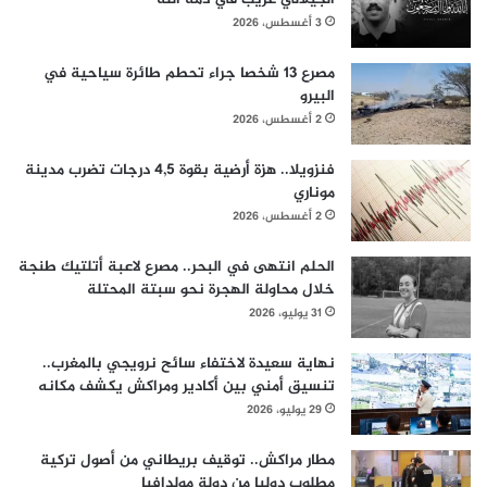
3 أغسطس، 2026
مصرع 13 شخصا جراء تحطم طائرة سياحية في
البيرو
2 أغسطس، 2026
فنزويلا.. هزة أرضية بقوة 4,5 درجات تضرب مدينة
موناري
2 أغسطس، 2026
الحلم انتهى في البحر.. مصرع لاعبة أتلتيك طنجة
خلال محاولة الهجرة نحو سبتة المحتلة
31 يوليو، 2026
نهاية سعيدة لاختفاء سائح نرويجي بالمغرب..
تنسيق أمني بين أكادير ومراكش يكشف مكانه
29 يوليو، 2026
مطار مراكش.. توقيف بريطاني من أصول تركية
مطلوب دوليا من دولة مولدافيا