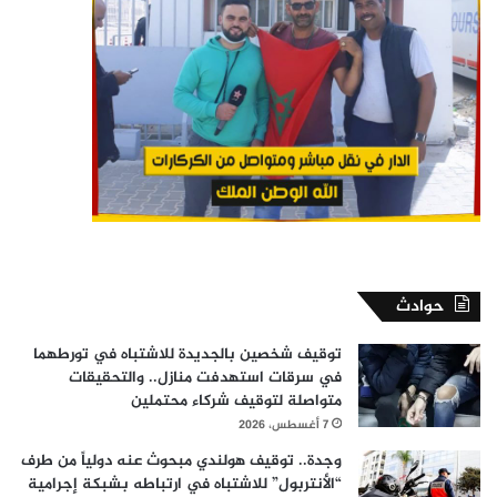
حوادث
توقيف شخصين بالجديدة للاشتباه في تورطهما
في سرقات استهدفت منازل.. والتحقيقات
متواصلة لتوقيف شركاء محتملين
7 أغسطس، 2026
وجدة.. توقيف هولندي مبحوث عنه دولياً من طرف
“الأنتربول” للاشتباه في ارتباطه بشبكة إجرامية