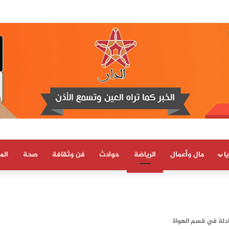
بسيادة المغرب على صحرائه «قرار تاريخي»…
ا
مال وأعمال
الرياضة
حوادث
فن وثقافة
صحة
الم
ادلة في قسم الهواة