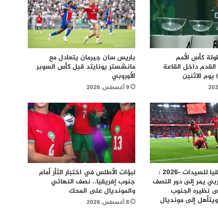
ولة كأس الأمم
باريس سان جيرمان يتعادل مع
 القدم داخل القاعة
مانشستر يونايتد قبل كأس السوبر
الأوروبي
9 أغسطس، 2026
كأس أمم إفريقيا للسيدات –2026 :
لبؤات الأطلس في اختبار الثأر أمام
بي يمر إلى دور النصف
جنوب إفريقيا.. نصف النهائي
ى نظيره الجنوب
والمونديال على المحك
يقي (2-1) ويتأهل إلى مونديال
8 أغسطس، 2026