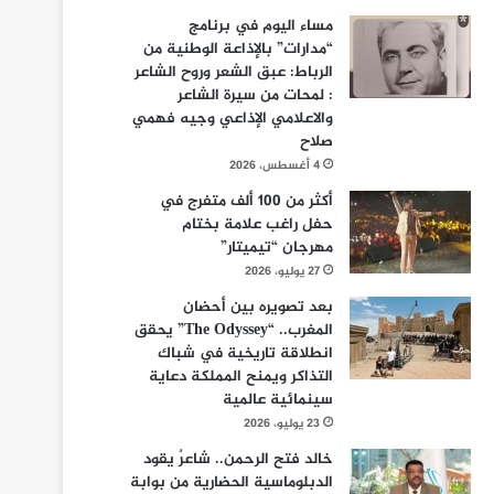
مساء اليوم في برنامج
“مدارات” بالإذاعة الوطنية من
الرباط: عبق الشعر وروح الشاعر
: لمحات من سيرة الشاعر
والاعلامي الإذاعي وجيه فهمي
صلاح
4 أغسطس، 2026
أكثر من 100 ألف متفرج في
حفل راغب علامة بختام
مهرجان “تيميتار”
27 يوليو، 2026
بعد تصويره بين أحضان
المغرب.. “The Odyssey” يحقق
انطلاقة تاريخية في شباك
التذاكر ويمنح المملكة دعاية
سينمائية عالمية
23 يوليو، 2026
خالد فتح الرحمن.. شاعرٌ يقود
الدبلوماسية الحضارية من بوابة