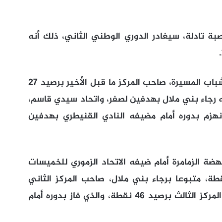
ة تادلة، سيغادر الدوري الوطني الثاني، ذلك أنه
وينافس على بطاقة البقاء الثانية، كل من شباب المسيرة، صاحب المركز ما قبل الأخير برصيد 27
ه رجاء بني ملال بهدفين لصفر، واتحاد سيدي قاسم،
د 31 نقطة، والذي انهزم بدوره أمام مضيفه النادي القنيطري بهدفين
ة الزمامرة أمام ضيفه الاتحاد الزموري للخميسات
، ورفع رصيده، في المركز الأول لـ51 نقطة، متبوعا برجاء بني ملال، صاحب المركز الثاني
برصيد 7 نقطة، ثم المغرب الفاسي، صاحب المركز الثالث برصيد 46 نقطة، والذي فاز بدوره أمام