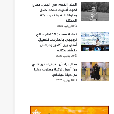
الحلم انتهى في البحر.. مصرع
لاعبة أتلتيك طنجة خلال
محاولة الهجرة نحو سبتة
المحتلة
31 يوليو، 2026
نهاية سعيدة لاختفاء سائح
نرويجي بالمغرب.. تنسيق
أمني بين أكادير ومراكش
يكشف مكانه
29 يوليو، 2026
مطار مراكش.. توقيف بريطاني
من أصول تركية مطلوب دوليا
من دولة مولدافيا
28 يوليو، 2026