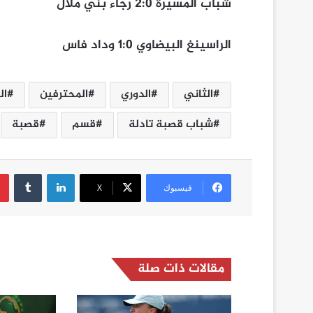
شباب المسيرة 2:0 رجاء بني ملال
الراسينغ البيضاوي 1:0 وداد فاس
الثاني
الدوري
المحترفين
ال
شباب قصبة تادلة
قسم
قصبة
لينكدإن
فيسبوك
‫X
مقالات ذات صلة