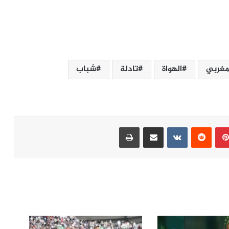
مغربي
الهواة
تادلة
شباب
بينتيريست
مشاركة عبر البريد
طباعة