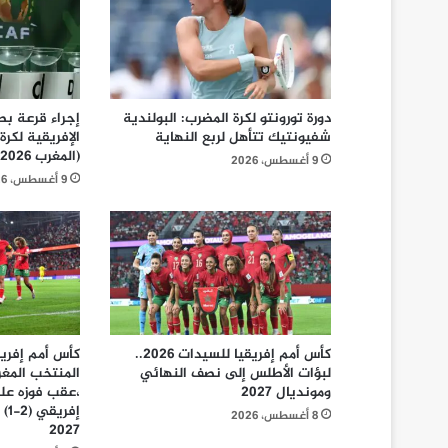
دورة تورونتو لكرة المضرب: البولندية
إجراء قرعة بط
شفيونتيك تتأهل لربع النهاية
الإفريقية لكرة
(المغرب 2026) يوم الاثنين
9 أغسطس، 2026
9 أغسطس، 2026
كأس أمم إفريقيا للسيدات 2026..
لبؤات الأطلس إلى نصف النهائي
المنتخب المغر
ومونديال 2027
،عقب فوزه عل
إفر
8 أغسطس، 2026
2027