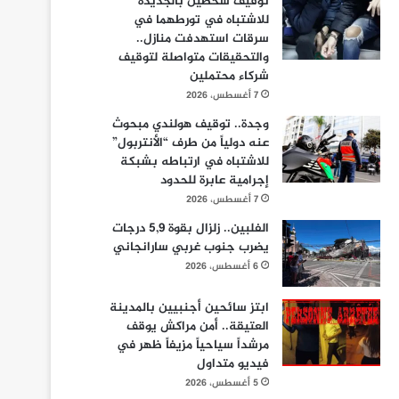
توقيف شخصين بالجديدة
للاشتباه في تورطهما في
سرقات استهدفت منازل..
والتحقيقات متواصلة لتوقيف
شركاء محتملين
7 أغسطس، 2026
وجدة.. توقيف هولندي مبحوث
عنه دولياً من طرف “الأنتربول”
للاشتباه في ارتباطه بشبكة
إجرامية عابرة للحدود
7 أغسطس، 2026
الفلبين.. زلزال بقوة 5,9 درجات
يضرب جنوب غربي سارانجاني
6 أغسطس، 2026
ابتز سائحين أجنبيين بالمدينة
العتيقة.. أمن مراكش يوقف
مرشداً سياحياً مزيفاً ظهر في
فيديو متداول
5 أغسطس، 2026