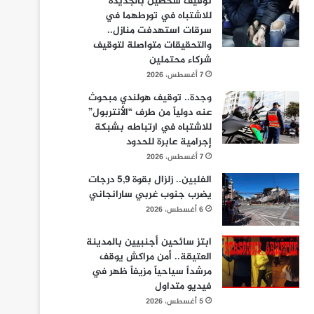
توقيف شخصين بالجديدة
للاشتباه في تورطهما في
سرقات استهدفت منازل..
والتحقيقات متواصلة لتوقيف
شركاء محتملين
7 أغسطس، 2026
وجدة.. توقيف هولندي مبحوث
عنه دولياً من طرف “الأنتربول”
للاشتباه في ارتباطه بشبكة
إجرامية عابرة للحدود
7 أغسطس، 2026
الفلبين.. زلزال بقوة 5,9 درجات
يضرب جنوب غربي سارانجاني
6 أغسطس، 2026
ابتز سائحين أجنبيين بالمدينة
العتيقة.. أمن مراكش يوقف
مرشداً سياحياً مزيفاً ظهر في
فيديو متداول
5 أغسطس، 2026