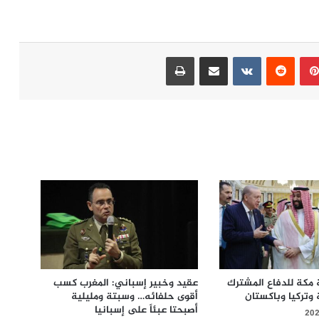
بينتيريست
مشاركة عبر البريد
طباعة
 مكة للدفاع المشترك
عقيد وخبير إسباني: المغرب كسب
وتركيا وباكستان
أقوى حلفائه… وسبتة ومليلية
أصبحتا عبئاً على إسبانيا