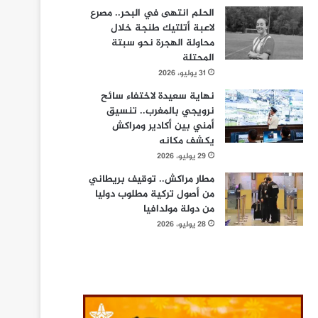
الحلم انتهى في البحر.. مصرع
لاعبة أتلتيك طنجة خلال
محاولة الهجرة نحو سبتة
المحتلة
31 يوليو، 2026
نهاية سعيدة لاختفاء سائح
نرويجي بالمغرب.. تنسيق
أمني بين أكادير ومراكش
يكشف مكانه
29 يوليو، 2026
مطار مراكش.. توقيف بريطاني
من أصول تركية مطلوب دوليا
من دولة مولدافيا
28 يوليو، 2026