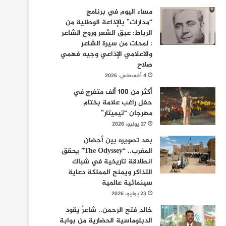
مساء اليوم في برنامج
“مدارات” بالإذاعة الوطنية من
الرباط: عبق الشعر وروح الشاعر
: لمحات من سيرة الشاعر
والاعلامي الإذاعي وجيه فهمي
صلاح
4 أغسطس، 2026
أكثر من 100 ألف متفرج في
حفل راغب علامة بختام
مهرجان “تيميتار”
27 يوليو، 2026
بعد تصويره بين أحضان
المغرب.. “The Odyssey” يحقق
انطلاقة تاريخية في شباك
التذاكر ويمنح المملكة دعاية
سينمائية عالمية
23 يوليو، 2026
خالد فتح الرحمن.. شاعرٌ يقود
الدبلوماسية الحضارية من بوابة