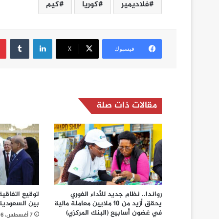
فلاديمير
كوريا
كيم
لينكدإن
فيسبوك
‫X
مقالات ذات صلة
رواندا.. نظام جديد للأداء الفوري
توقيع اتفاقية
يحقق أزيد من 10 ملايين معاملة مالية
بين السعودية 
في غضون أسابيع (البنك المركزي)
7 أغسطس، 2026