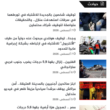
حوادث
توقيف شخصين بالجديدة للاشتباه في تورطهما
في سرقات استهدفت منازل.. والتحقيقات
متواصلة لتوقيف شركاء محتملين
7 أغسطس، 2026
وجدة.. توقيف هولندي مبحوث عنه دولياً من طرف
“الأنتربول” للاشتباه في ارتباطه بشبكة إجرامية
عابرة للحدود
7 أغسطس، 2026
الفلبين.. زلزال بقوة 5,9 درجات يضرب جنوب غربي
سارانجاني
6 أغسطس، 2026
ابتز سائحين أجنبيين بالمدينة العتيقة.. أمن
مراكش يوقف مرشداً سياحياً مزيفاً ظهر في فيديو
متداول
5 أغسطس، 2026
مصر .. تسجيل هزة أرضية بقوة 5,6 درجات