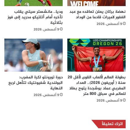
نهضة بركان يعلن تعاقده مع عبد
وديا.. مانشستر سيتي يقلب
الغفور لاميرات قادما من الوداد
تأخره أمام أتلتيكو مدريد إلى فوز
بثلاثية
9 أغسطس، 2026
9 أغسطس، 2026
بطولة العالم لألعاب القوى لأقل 20
دورة تورونتو لكرة المضرب:
سنة ( أوريغون 2026).. العداء
البولندية شفيونتيك تتأهل لربع
المغربي عماد بوشجدة يتوج بطلا
النهاية
للعالم في سباق 800 متر
9 أغسطس، 2026
9 أغسطس، 2026
اترك تعليقاً