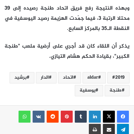
وبهذه النتيجة رفع فريق اتحاد طنجة رصيده إلى 39
محتلا الرتبة 3، فيما جمّدت الهزيمة رصيد اليوسفية في
النقطة الـ35 بالمركز السابع.
يذكر أن اللقاء كان قد أجري على أرضية ملعب "طنجة
الكبير"، بقيادة الحكم هشام التيازي.
2019
aldar
اتحاد
الدار
برشيد
طنجة
يوسفية
لينكدإن
بينتيريست
واتساب
تيلقرام
مشاركة عبر البريد
طباعة