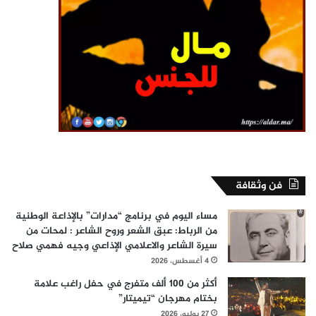
فن وثقافة
مساء اليوم في برنامج “مدارات” بالإذاعة الوطنية
من الرباط: عبق الشعر وروح الشاعر : لمحات من
سيرة الشاعر والاعلامي الإذاعي وجيه فهمي صلاح
4 أغسطس، 2026
أكثر من 100 ألف متفرج في حفل راغب علامة
بختام مهرجان “تيميتار”
27 يوليو، 2026