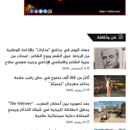
فن وثقافة
مساء اليوم في برنامج “مدارات” بالإذاعة الوطنية
من الرباط: عبق الشعر وروح الشاعر : لمحات من
سيرة الشاعر والاعلامي الإذاعي وجيه فهمي صلاح
4 أغسطس، 2026
أكثر من 100 ألف متفرج في حفل راغب علامة
بختام مهرجان “تيميتار”
27 يوليو، 2026
بعد تصويره بين أحضان المغرب.. “The Odyssey”
يحقق انطلاقة تاريخية في شباك التذاكر ويمنح
المملكة دعاية سينمائية عالمية
23 يوليو، 2026