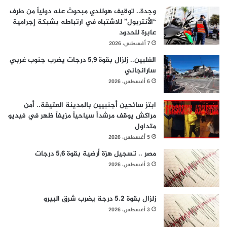
وجدة.. توقيف هولندي مبحوث عنه دولياً من طرف
“الأنتربول” للاشتباه في ارتباطه بشبكة إجرامية
عابرة للحدود
7 أغسطس، 2026
الفلبين.. زلزال بقوة 5,9 درجات يضرب جنوب غربي
سارانجاني
6 أغسطس، 2026
ابتز سائحين أجنبيين بالمدينة العتيقة.. أمن
مراكش يوقف مرشداً سياحياً مزيفاً ظهر في فيديو
متداول
5 أغسطس، 2026
مصر .. تسجيل هزة أرضية بقوة 5,6 درجات
3 أغسطس، 2026
زلزال بقوة 5.2 درجة يضرب شرق البيرو
3 أغسطس، 2026