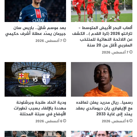
ألعاب البحر الأبيض المتوسط –
بعد موسم شاقّ.. باريس سان
تارانتو 2026 (كرة القدم ).. الكشف
جيرمان يمدّد عطلة أشرف حكيمي
عن اللائحة النهائية للمنتخب
7 أغسطس، 2026
المغربي لأقل من 20 سنة
7 أغسطس، 2026
رسميا.. ريال مدريد يعلن تعاقده
ودية اتحاد طنجة وبرشلونة
مع الإيفواري يان ديوماندي بعقد
مهددة بالإلغاء بسبب تطورات
يمتد إلى غاية 2033
الأوضاع في سبتة المحتلة
6 أغسطس، 2026
6 أغسطس، 2026