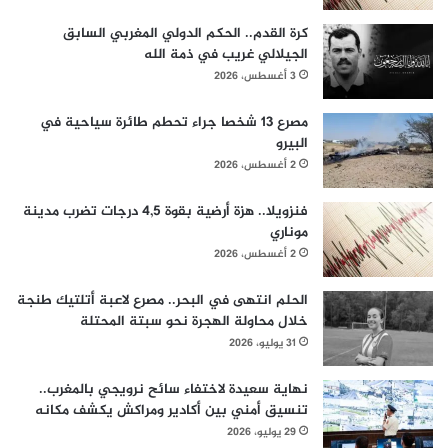
كرة القدم.. الحكم الدولي المغربي السابق
الجيلالي غريب في ذمة الله
3 أغسطس، 2026
مصرع 13 شخصا جراء تحطم طائرة سياحية في
البيرو
2 أغسطس، 2026
فنزويلا.. هزة أرضية بقوة 4,5 درجات تضرب مدينة
موناري
2 أغسطس، 2026
الحلم انتهى في البحر.. مصرع لاعبة أتلتيك طنجة
خلال محاولة الهجرة نحو سبتة المحتلة
31 يوليو، 2026
نهاية سعيدة لاختفاء سائح نرويجي بالمغرب..
تنسيق أمني بين أكادير ومراكش يكشف مكانه
29 يوليو، 2026