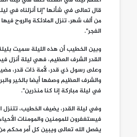
أعظم ليلة في السنة كلها هي ليلة القد
قال تعالى في شأنها "إنا أنزلناه في ليلة ا
من ألف شهر، تنزل الملائكة والروح فيه
الفجر".
وبين الخطيب أن هذه الليلة سميت بليلة 
القدر الشرف العظيم، فهي ليلة أنزل في
وعلى رسول ذي قدر، لأمة ذات قدر، مضيفا
والشرف العظيم وصفها أيضا بالخير والبرك
في ليلة مباركة إنا كنا منذرين".
وفي ليلة القدر، يضيف الخطيب، تتنزل الم
فيستغفرون للمومنين والمومنات الأحياء 
يفصل الله تعالى ويبين كل أمر محكم من أ