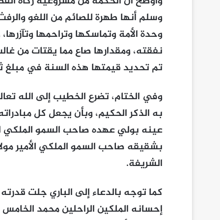
وأوضح أن الحكمة من مشروعية زكاة الفطر
وسلم أنها طهرة للصائم من اللغو والر
وحدة الأمة وتماسكها وتراحمها وتآزره
نفقته، ومقدارها صاع مما يقتات من غالب
تم تحديد قيمتها هذه السنة في مبلغ 
وفي الختام، تضرع الخطيب إلى الله تعا
به الذكر الحكيم، وبأن يجعل كل مبادراته 
عينه بولي عهده صاحب السمو الملكي ال
بشقيقه صاحب السمو الملكي الأمير مول
الشريفة.
كما توجه بالدعاء إلى الباري جلت قدرت
إحسانه الملكين الراحلين محمد الخامس 