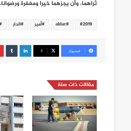
ثراهما، وأن يجزهما خيرا ومغفرة ورضوانا.
2019
aldar
أمير
الدار
لينكدإن
فيسبوك
‫X
مقالات ذات صلة