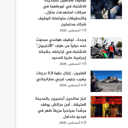
توقيف شخصين بالجديدة
للاشتباه في تورطهما في
سرقات استهدفت منازل..
والتحقيقات متواصلة لتوقيف
شركاء محتملين
7 أغسطس، 2026
وجدة.. توقيف هولندي مبحوث
عنه دولياً من طرف “الأنتربول”
للاشتباه في ارتباطه بشبكة
إجرامية عابرة للحدود
7 أغسطس، 2026
الفلبين.. زلزال بقوة 5,9 درجات
يضرب جنوب غربي سارانجاني
6 أغسطس، 2026
ابتز سائحين أجنبيين بالمدينة
العتيقة.. أمن مراكش يوقف
مرشداً سياحياً مزيفاً ظهر في
فيديو متداول
5 أغسطس، 2026