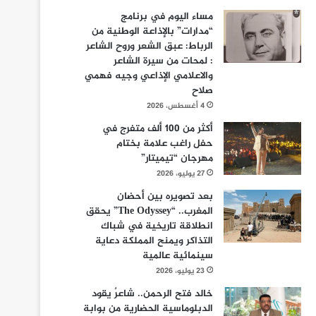
مساء اليوم في برنامج
“مدارات” بالإذاعة الوطنية من
الرباط: عبق الشعر وروح الشاعر
: لمحات من سيرة الشاعر
والاعلامي الإذاعي وجيه فهمي
صلاح
4 أغسطس، 2026
أكثر من 100 ألف متفرج في
حفل راغب علامة بختام
مهرجان “تيميتار”
27 يوليو، 2026
بعد تصويره بين أحضان
المغرب.. “The Odyssey” يحقق
انطلاقة تاريخية في شباك
التذاكر ويمنح المملكة دعاية
سينمائية عالمية
23 يوليو، 2026
خالد فتح الرحمن.. شاعرٌ يقود
الدبلوماسية الحضارية من بوابة