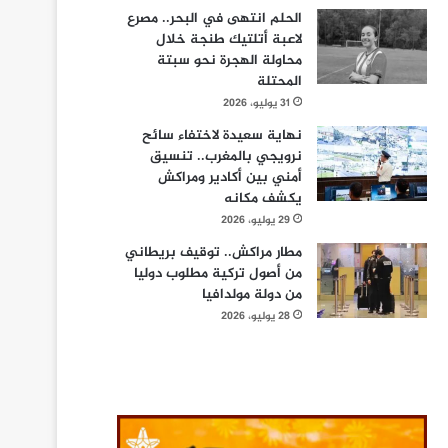
الحلم انتهى في البحر.. مصرع
لاعبة أتلتيك طنجة خلال
محاولة الهجرة نحو سبتة
المحتلة
31 يوليو، 2026
نهاية سعيدة لاختفاء سائح
نرويجي بالمغرب.. تنسيق
أمني بين أكادير ومراكش
يكشف مكانه
29 يوليو، 2026
مطار مراكش.. توقيف بريطاني
من أصول تركية مطلوب دوليا
من دولة مولدافيا
28 يوليو، 2026