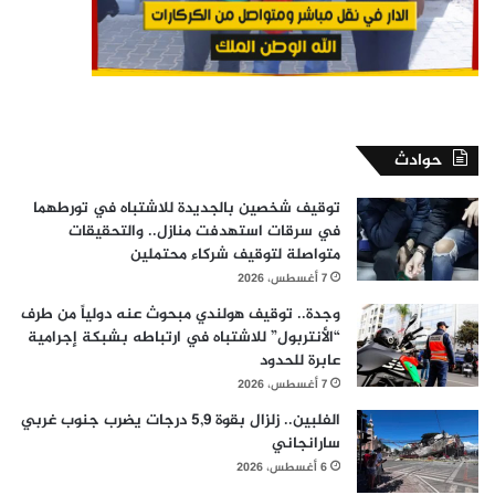
حوادث
توقيف شخصين بالجديدة للاشتباه في تورطهما
في سرقات استهدفت منازل.. والتحقيقات
متواصلة لتوقيف شركاء محتملين
7 أغسطس، 2026
وجدة.. توقيف هولندي مبحوث عنه دولياً من طرف
“الأنتربول” للاشتباه في ارتباطه بشبكة إجرامية
عابرة للحدود
7 أغسطس، 2026
الفلبين.. زلزال بقوة 5,9 درجات يضرب جنوب غربي
سارانجاني
6 أغسطس، 2026