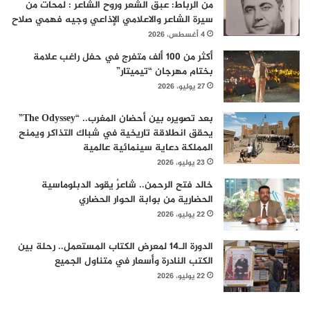
من الرباط: عبق الشعر وروح الشاعر : لمحات من
سيرة الشاعر والاعلامي الإذاعي وجيه فهمي صلاح
4 أغسطس، 2026
أكثر من 100 ألف متفرج في حفل راغب علامة
بختام مهرجان “تيميتار”
27 يوليو، 2026
بعد تصويره بين أحضان المغرب.. “The Odyssey”
يحقق انطلاقة تاريخية في شباك التذاكر ويمنح
المملكة دعاية سينمائية عالمية
23 يوليو، 2026
خالد فتح الرحمن.. شاعرٌ يقود الدبلوماسية
الحضارية من بوابة الحوار الحضاري
22 يوليو، 2026
الدورة الـ14 لمعرض الكتاب المستعمل.. رحلة بين
الكتب النادرة وأسعار في متناول الجميع
22 يوليو، 2026