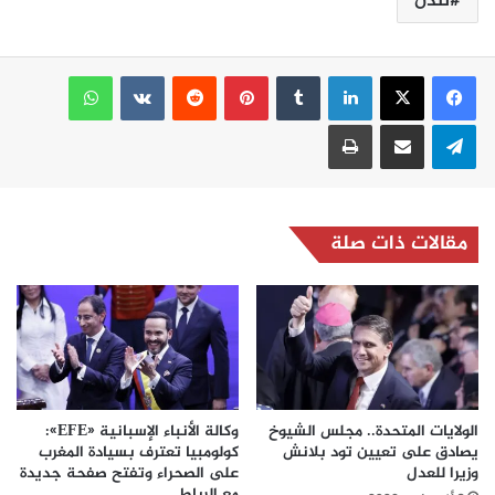
لندن
لينكدإن
بينتيريست
واتساب
تيلقرام
مشاركة عبر البريد
طباعة
مقالات ذات صلة
الولايات المتحدة.. مجلس الشيوخ
وكالة الأنباء الإسبانية «EFE»:
يصادق على تعيين تود بلانش
كولومبيا تعترف بسيادة المغرب
وزيرا للعدل
على الصحراء وتفتح صفحة جديدة
مع الرباط