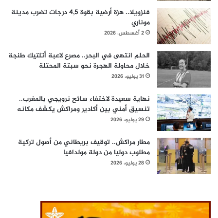
فنزويلا.. هزة أرضية بقوة 4,5 درجات تضرب مدينة
موناري
2 أغسطس، 2026
الحلم انتهى في البحر.. مصرع لاعبة أتلتيك طنجة
خلال محاولة الهجرة نحو سبتة المحتلة
31 يوليو، 2026
نهاية سعيدة لاختفاء سائح نرويجي بالمغرب..
تنسيق أمني بين أكادير ومراكش يكشف مكانه
29 يوليو، 2026
مطار مراكش.. توقيف بريطاني من أصول تركية
مطلوب دوليا من دولة مولدافيا
28 يوليو، 2026