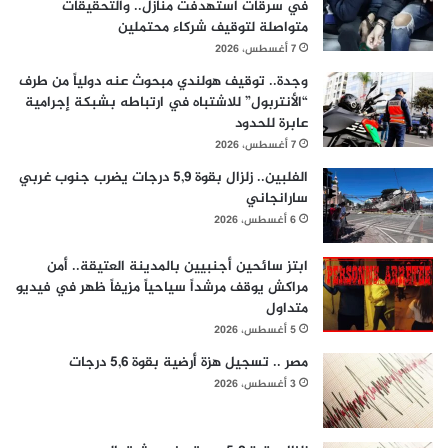
في سرقات استهدفت منازل.. والتحقيقات
متواصلة لتوقيف شركاء محتملين
7 أغسطس، 2026
وجدة.. توقيف هولندي مبحوث عنه دولياً من طرف
“الأنتربول” للاشتباه في ارتباطه بشبكة إجرامية
عابرة للحدود
7 أغسطس، 2026
الفلبين.. زلزال بقوة 5,9 درجات يضرب جنوب غربي
سارانجاني
6 أغسطس، 2026
ابتز سائحين أجنبيين بالمدينة العتيقة.. أمن
مراكش يوقف مرشداً سياحياً مزيفاً ظهر في فيديو
متداول
5 أغسطس، 2026
مصر .. تسجيل هزة أرضية بقوة 5,6 درجات
3 أغسطس، 2026