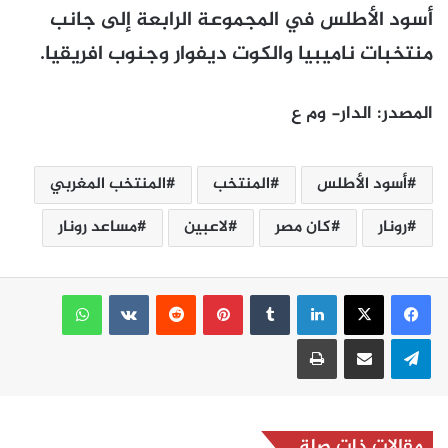
أسود الأطلس في المجموعة الرابعة إلى جانب
منتخبات ناميبيا والكوت ديفوار وجنوب افريقيا.
المصدر: الدار- وم ع
أسود الأطلس
المنتخب
المنتخب المغربي
رونار
كان مصر
لاعبين
مساعد رونار
لينكدإن
بينتيريست
واتساب
تيلقرام
مشاركة عبر البريد
طباعة
مقالات ذات صلة