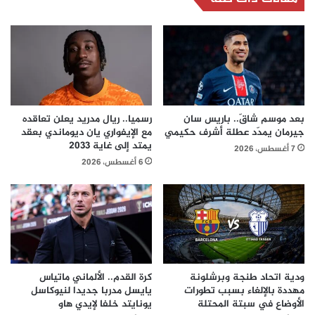
بعد موسم شاقّ.. باريس سان
رسميا.. ريال مدريد يعلن تعاقده
جيرمان يمدّد عطلة أشرف حكيمي
مع الإيفواري يان ديوماندي بعقد
يمتد إلى غاية 2033
7 أغسطس، 2026
6 أغسطس، 2026
ودية اتحاد طنجة وبرشلونة
كرة القدم.. الألماني ماتياس
مهددة بالإلغاء بسبب تطورات
يايسل مدربا جديدا لنيوكاسل
الأوضاع في سبتة المحتلة
يونايتد خلفا لإيدي هاو