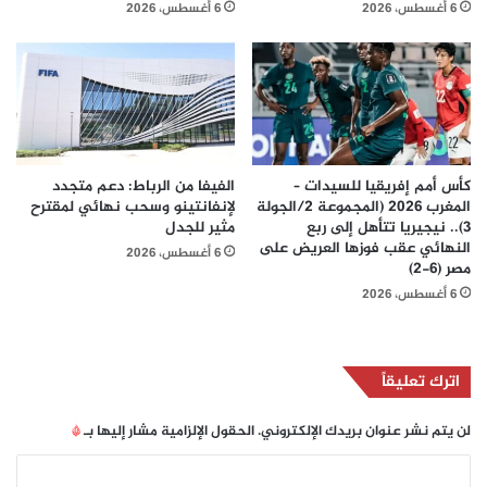
6 أغسطس، 2026
6 أغسطس، 2026
كأس أمم إفريقيا للسيدات –
الفيفا من الرباط: دعم متجدد
المغرب 2026 (المجموعة 2/الجولة
لإنفانتينو وسحب نهائي لمقترح
3).. نيجيريا تتأهل إلى ربع
مثير للجدل
النهائي عقب فوزها العريض على
6 أغسطس، 2026
مصر (6-2)
6 أغسطس، 2026
اترك تعليقاً
لن يتم نشر عنوان بريدك الإلكتروني.
الحقول الإلزامية مشار إليها بـ
*
ا