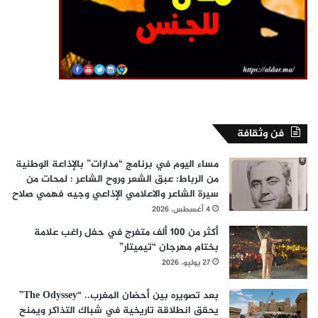
فن وثقافة
مساء اليوم في برنامج “مدارات” بالإذاعة الوطنية
من الرباط: عبق الشعر وروح الشاعر : لمحات من
سيرة الشاعر والاعلامي الإذاعي وجيه فهمي صلاح
4 أغسطس، 2026
أكثر من 100 ألف متفرج في حفل راغب علامة
بختام مهرجان “تيميتار”
27 يوليو، 2026
بعد تصويره بين أحضان المغرب.. “The Odyssey”
يحقق انطلاقة تاريخية في شباك التذاكر ويمنح