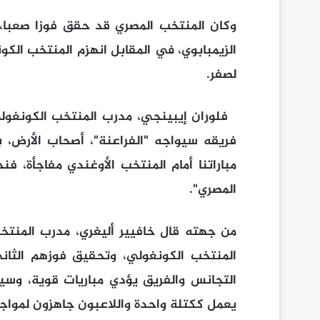
وكان المنتخب المصري قد حقق فوزا صعبا، ف
الزيمبابوي، في المقابل انهزم المنتخب الك
لصفر.
فلوران إيبينجي، مدرب المنتخب الكونغولي،
فريقه سيواجه "الفراعنة"، أصحاب الأرض، بح
مباراتنا أمام المنتخب الأوغندي مفاجأة، ف
المصري".
من جهته قال خافيير أليغري، مدرب المنتخب
المنتخب الكونغولي، وتحقيق فوزهم الثاني 
التجانس والفريق يؤدي مباريات قوية، وسيت
يعمل ككتلة واحدة واللاعبون جاهزون لمواجه