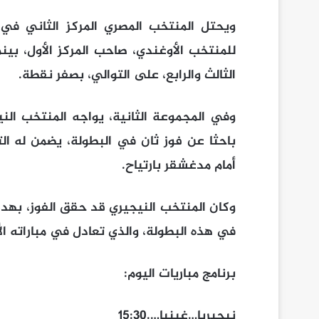
للمنتخب الأوغندي، صاحب المركز الأول، بينم
الثالث والرابع، على التوالي، بصفر نقطة.
وفي المجموعة الثانية، يواجه المنتخب الني
باحثا عن فوز ثان في البطولة، يضمن له التأ
أمام مدغشقر بارتياح.
وكان المنتخب النيجيري قد حقق الفوز، بهدف 
في هذه البطولة، والذي تعادل في مباراته ا
برنامج مباريات اليوم:
نيجيريا…غينيا….15:30