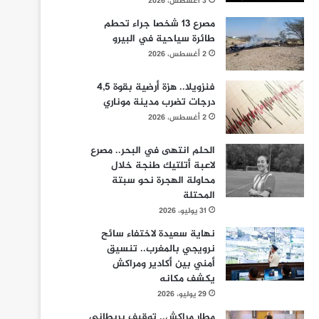
3 أغسطس، 2026
مصرع 13 شخصا جراء تحطم
طائرة سياحية في البيرو
2 أغسطس، 2026
فنزويلا.. هزة أرضية بقوة 4,5
درجات تضرب مدينة موناري
2 أغسطس، 2026
الحلم انتهى في البحر.. مصرع
لاعبة أتلتيك طنجة خلال
محاولة الهجرة نحو سبتة
المحتلة
31 يوليو، 2026
نهاية سعيدة لاختفاء سائح
نرويجي بالمغرب.. تنسيق
أمني بين أكادير ومراكش
يكشف مكانه
29 يوليو، 2026
مطار مراكش.. توقيف بريطاني