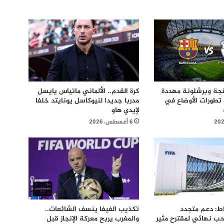
نجة وبرشلونة مهددة
كرة القدم.. الألماني ماتياس يايسل
 تطورات الأوضاع في
مدربا جديدا لنيوكاسل يونايتد خلفا
لإيدي هاو
6 أغسطس، 2026
باط: دعم متجدد
تكذيب الفيفا ينسف الشائعات..
حب نهائي لمقترح مثير
والمغرب يربح معركة الإنجاز قبل