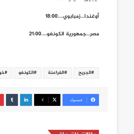
أوغندا…زمبابوي….18:00
مصر…جمهورية الكونغو….21:00
الجريح
الفراعنة
الكونغو
خو
لينكدإن
فيسبوك
‫X