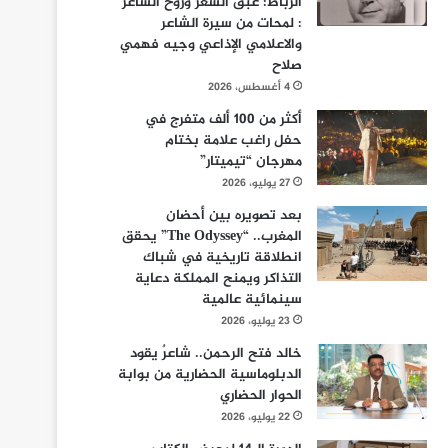
الرباط: عبق الشعر وروح الشاعر
: لمحات من سيرة الشاعر
والاعلامي الإذاعي وجيه فهمي
صلاح
4 أغسطس، 2026
أكثر من 100 ألف متفرج في
حفل راغب علامة بختام
مهرجان “تيميتار”
27 يوليو، 2026
بعد تصويره بين أحضان
المغرب.. “The Odyssey” يحقق
انطلاقة تاريخية في شباك
التذاكر ويمنح المملكة دعاية
سينمائية عالمية
23 يوليو، 2026
خالد فتح الرحمن.. شاعرٌ يقود
الدبلوماسية الحضارية من بوابة
الحوار الحضاري
22 يوليو، 2026