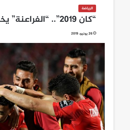
الرياضة
“كان 2019”.. “الفراعنة” يخشون صحوة الكونغو “الجريح”
26 يونيو، 2019