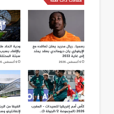
مقالات ذات صلة
رسميا.. ريال مدريد يعلن تعاقده مع
ودية اتحاد ط
الإيفواري يان ديوماندي بعقد يمتد
بالإلغاء بسبب
إلى غاية 2033
سبتة المحتلة
6 أغسطس، 2026
6 أغسطس، 2026
كأس أمم إفريقيا للسيدات – المغرب
الفيفا من الر
2026 (المجموعة 2/الجولة 3)..
لإنفانتينو وس