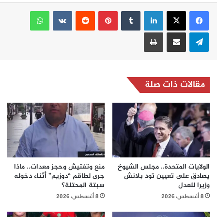
لينكدإن
بينتيريست
واتساب
تيلقرام
مشاركة عبر البريد
طباعة
مقالات ذات صلة
الولايات المتحدة.. مجلس الشيوخ
منع وتفتيش وحجز معدات.. ماذا
يصادق على تعيين تود بلانش
جرى لطاقم “دوزيم” أثناء دخوله
وزيرا للعدل
سبتة المحتلة؟
8 أغسطس، 2026
8 أغسطس، 2026