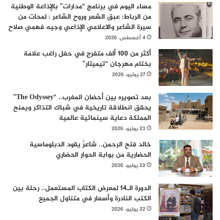
مساء اليوم في برنامج “مدارات” بالإذاعة الوطنية
من الرباط: عبق الشعر وروح الشاعر : لمحات من
سيرة الشاعر والاعلامي الإذاعي وجيه فهمي صلاح
4 أغسطس، 2026
أكثر من 100 ألف متفرج في حفل راغب علامة
بختام مهرجان “تيميتار”
27 يوليو، 2026
بعد تصويره بين أحضان المغرب.. “The Odyssey”
يحقق انطلاقة تاريخية في شباك التذاكر ويمنح
المملكة دعاية سينمائية عالمية
23 يوليو، 2026
خالد فتح الرحمن.. شاعرٌ يقود الدبلوماسية
الحضارية من بوابة الحوار الحضاري
22 يوليو، 2026
الدورة الـ14 لمعرض الكتاب المستعمل.. رحلة بين
الكتب النادرة وأسعار في متناول الجميع
22 يوليو، 2026