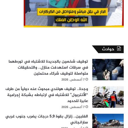
حوادث
توقيف شخصين بالجديدة للاشتباه في تورطهما
في سرقات استهدفت منازل.. والتحقيقات
متواصلة لتوقيف شركاء محتملين
7 أغسطس، 2026
وجدة.. توقيف هولندي مبحوث عنه دولياً من طرف
“الأنتربول” للاشتباه في ارتباطه بشبكة إجرامية
عابرة للحدود
7 أغسطس، 2026
الفلبين.. زلزال بقوة 5,9 درجات يضرب جنوب غربي
سارانجاني