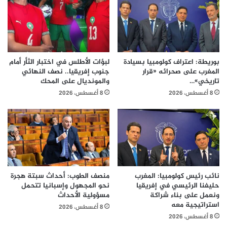
بوريطة: اعتراف كولومبيا بسيادة
لبؤات الأطلس في اختبار الثأر أمام
المغرب على صحرائه «قرار
جنوب إفريقيا.. نصف النهائي
تاريخي»…
والمونديال على المحك
8 أغسطس، 2026
8 أغسطس، 2026
نائب رئيس كولومبيا: المغرب
منصف الطوب: أحداث سبتة هجرة
حليفنا الرئيسي في إفريقيا
نحو المجهول وإسبانيا تتحمل
ونعمل على بناء شراكة
مسؤولية الأحداث
استراتيجية معه
8 أغسطس، 2026
8 أغسطس، 2026