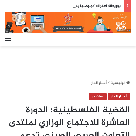
بوريطة: اعتراف كولومبيا بسيادة المغرب على صحرائه «قرار تاريخي»…
الق
الرئيسية
/
أخبار الدار
أخبار الدار
سلايدر
القضية الفلسطينية: الدورة
العاشرة للاجتماع الوزاري لمنتدى
التعاون العربي الصيني تدعم