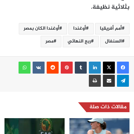
بثلاثية نظيفة.
أمم أفريقيا
أوغندا
أوغندا الكان بمصر
السنغال
ربع النهائي
مصر
لينكدإن
بينتيريست
واتساب
تيلقرام
مشاركة عبر البريد
طباعة
مقالات ذات صلة