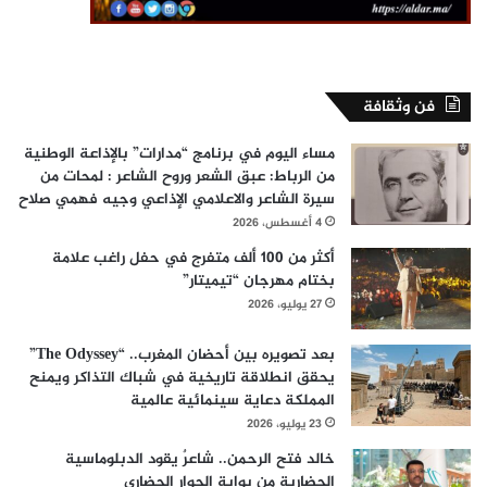
فن وثقافة
مساء اليوم في برنامج “مدارات” بالإذاعة الوطنية
من الرباط: عبق الشعر وروح الشاعر : لمحات من
سيرة الشاعر والاعلامي الإذاعي وجيه فهمي صلاح
4 أغسطس، 2026
أكثر من 100 ألف متفرج في حفل راغب علامة
بختام مهرجان “تيميتار”
27 يوليو، 2026
بعد تصويره بين أحضان المغرب.. “The Odyssey”
يحقق انطلاقة تاريخية في شباك التذاكر ويمنح
المملكة دعاية سينمائية عالمية
23 يوليو، 2026
خالد فتح الرحمن.. شاعرٌ يقود الدبلوماسية
الحضارية من بوابة الحوار الحضاري