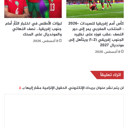
كأس أمم إفريقيا للسيدات –2026
لبؤات الأطلس في اختبار الثأر أمام
: المنتخب المغربي يمر إلى دور
جنوب إفريقيا.. نصف النهائي
النصف ،عقب فوزه على نظيره
والمونديال على المحك
الجنوب إفريقي (2-1) ويتأهل إلى
8 أغسطس، 2026
مونديال 2027
8 أغسطس، 2026
اترك تعليقاً
لن يتم نشر عنوان بريدك الإلكتروني.
الحقول الإلزامية مشار إليها بـ
*
ا
ل
ت
ع