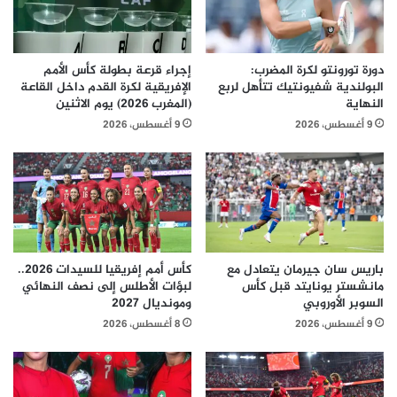
دورة تورونتو لكرة المضرب:
إجراء قرعة بطولة كأس الأمم
البولندية شفيونتيك تتأهل لربع
الإفريقية لكرة القدم داخل القاعة
النهاية
(المغرب 2026) يوم الاثنين
9 أغسطس، 2026
9 أغسطس، 2026
باريس سان جيرمان يتعادل مع
كأس أمم إفريقيا للسيدات 2026..
مانشستر يونايتد قبل كأس
لبؤات الأطلس إلى نصف النهائي
السوبر الأوروبي
ومونديال 2027
9 أغسطس، 2026
8 أغسطس، 2026