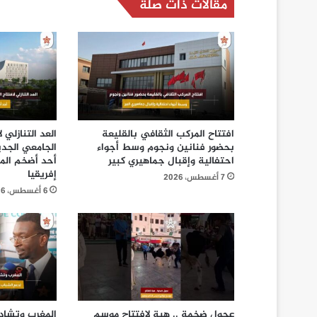
مقالات ذات صلة
افتتاح المركب الثقافي بالقليعة
العد التنازلي
بحضور فنانين ونجوم وسط أجواء
الجامعي الجديد
احتفالية وإقبال جماهيري كبير
أحد أضخم الم
إفريقيا
7 أغسطس، 2026
6 أغسطس، 2026
عجول ضخمة .. هبة لافتتاح موسم
المغرب وتشاد 