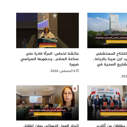
 لافتتاح المستشفى
عائشة لخماس: المرأة قادرة على
 ابن سينا بالرباط..
صناعة السلام.. وحضورها السياسي
شاريع الصحية في
ضرورة
6 أغسطس، 2026
يطلقان من أكادير
اتحاد العمل النسائي يعلن إطلاق