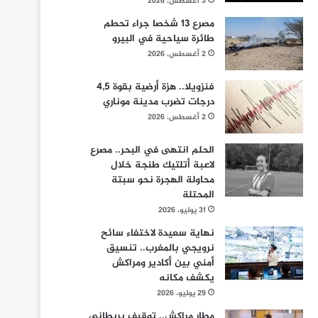
3 أغسطس، 2026
مصرع 13 شخصا جراء تحطم
طائرة سياحية في البيرو
2 أغسطس، 2026
فنزويلا.. هزة أرضية بقوة 4,5
درجات تضرب مدينة موناري
2 أغسطس، 2026
الحلم انتهى في البحر.. مصرع
لاعبة أتلتيك طنجة خلال
محاولة الهجرة نحو سبتة
المحتلة
31 يوليو، 2026
نهاية سعيدة لاختفاء سائح
نرويجي بالمغرب.. تنسيق
أمني بين أكادير ومراكش
يكشف مكانه
29 يوليو، 2026
مطار مراكش.. توقيف بريطاني