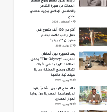
الرباط: عبق الشعر وروح الشاعر
: لمحات من سيرة الشاعر
والاعلامي الإذاعي وجيه فهمي
صلاح
4 أغسطس، 2026
أكثر من 100 ألف متفرج في
حفل راغب علامة بختام
مهرجان “تيميتار”
27 يوليو، 2026
بعد تصويره بين أحضان
المغرب.. “The Odyssey” يحقق
انطلاقة تاريخية في شباك
التذاكر ويمنح المملكة دعاية
سينمائية عالمية
23 يوليو، 2026
خالد فتح الرحمن.. شاعرٌ يقود
الدبلوماسية الحضارية من بوابة
الحوار الحضاري
22 يوليو، 2026