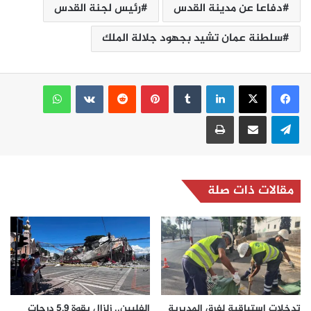
دفاعا عن مدينة القدس
رئيس لجنة القدس
سلطنة عمان تشيد بجهود جلالة الملك
لينكدإن
بينتيريست
واتساب
تيلقرام
مشاركة عبر البريد
طباعة
مقالات ذات صلة
تدخلات استباقية لفرق المديرية
الفلبين.. زلزال بقوة 5,9 درجات