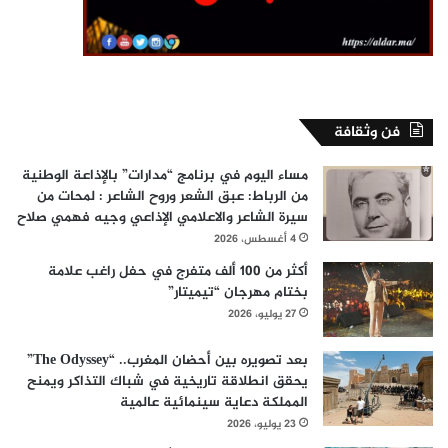
فن وثقافة
مساء اليوم في برنامج “مدارات” بالإذاعة الوطنية
من الرباط: عبق الشعر وروح الشاعر : لمحات من
سيرة الشاعر والاعلامي الإذاعي وجيه فهمي صلاح
4 أغسطس، 2026
أكثر من 100 ألف متفرج في حفل راغب علامة
بختام مهرجان “تيميتار”
27 يوليو، 2026
بعد تصويره بين أحضان المغرب.. “The Odyssey”
يحقق انطلاقة تاريخية في شباك التذاكر ويمنح
المملكة دعاية سينمائية عالمية
23 يوليو، 2026