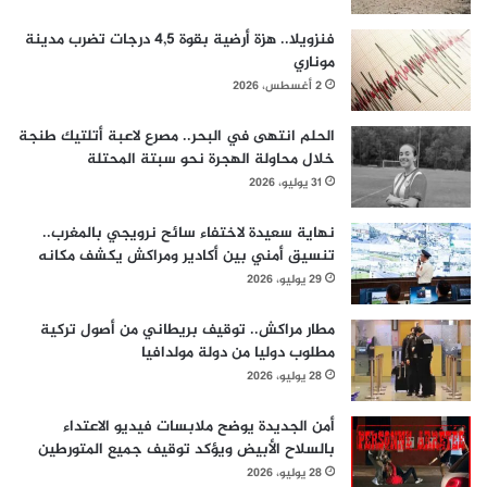
فنزويلا.. هزة أرضية بقوة 4,5 درجات تضرب مدينة
موناري
2 أغسطس، 2026
الحلم انتهى في البحر.. مصرع لاعبة أتلتيك طنجة
خلال محاولة الهجرة نحو سبتة المحتلة
31 يوليو، 2026
نهاية سعيدة لاختفاء سائح نرويجي بالمغرب..
تنسيق أمني بين أكادير ومراكش يكشف مكانه
29 يوليو، 2026
مطار مراكش.. توقيف بريطاني من أصول تركية
مطلوب دوليا من دولة مولدافيا
28 يوليو، 2026
أمن الجديدة يوضح ملابسات فيديو الاعتداء
بالسلاح الأبيض ويؤكد توقيف جميع المتورطين
28 يوليو، 2026