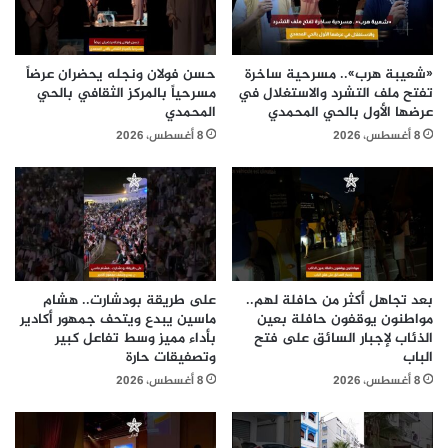
«شعيبة هرب».. مسرحية ساخرة
حسن فولان ونجله يحضران عرضاً
تفتح ملف التشرد والاستغلال في
مسرحياً بالمركز الثقافي بالحي
عرضها الأول بالحي المحمدي
المحمدي
8 أغسطس، 2026
8 أغسطس، 2026
بعد تجاهل أكثر من حافلة لهم..
على طريقة بودشارت.. هشام
مواطنون يوقفون حافلة بعين
ماسين يبدع ويتحف جمهور أكادير
الذئاب لإجبار السائق على فتح
بأداء مميز وسط تفاعل كبير
الباب
وتصفيقات حارة
8 أغسطس، 2026
8 أغسطس، 2026