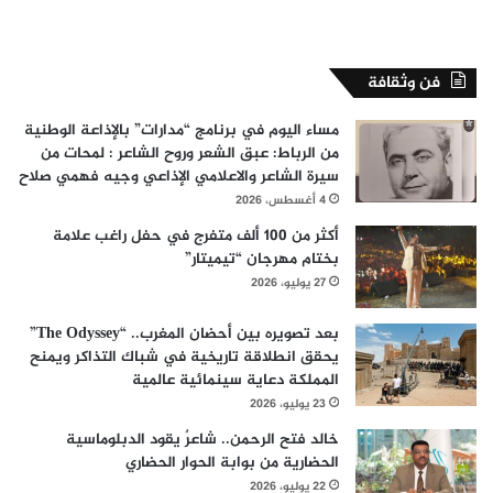
فن وثقافة
مساء اليوم في برنامج “مدارات” بالإذاعة الوطنية
من الرباط: عبق الشعر وروح الشاعر : لمحات من
سيرة الشاعر والاعلامي الإذاعي وجيه فهمي صلاح
4 أغسطس، 2026
أكثر من 100 ألف متفرج في حفل راغب علامة
بختام مهرجان “تيميتار”
27 يوليو، 2026
بعد تصويره بين أحضان المغرب.. “The Odyssey”
يحقق انطلاقة تاريخية في شباك التذاكر ويمنح
المملكة دعاية سينمائية عالمية
23 يوليو، 2026
خالد فتح الرحمن.. شاعرٌ يقود الدبلوماسية
الحضارية من بوابة الحوار الحضاري
22 يوليو، 2026