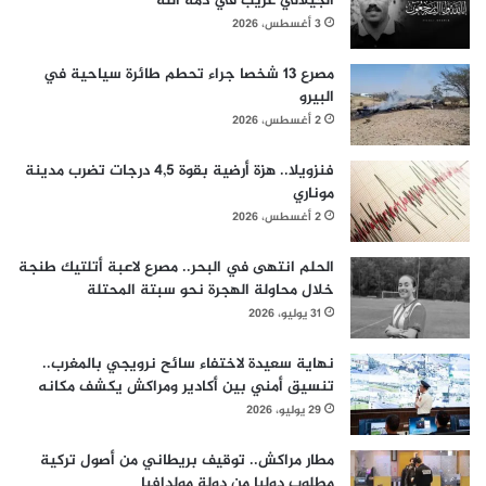
الجيلالي غريب في ذمة الله
3 أغسطس، 2026
مصرع 13 شخصا جراء تحطم طائرة سياحية في
البيرو
2 أغسطس، 2026
فنزويلا.. هزة أرضية بقوة 4,5 درجات تضرب مدينة
موناري
2 أغسطس، 2026
الحلم انتهى في البحر.. مصرع لاعبة أتلتيك طنجة
خلال محاولة الهجرة نحو سبتة المحتلة
31 يوليو، 2026
نهاية سعيدة لاختفاء سائح نرويجي بالمغرب..
تنسيق أمني بين أكادير ومراكش يكشف مكانه
29 يوليو، 2026
مطار مراكش.. توقيف بريطاني من أصول تركية
مطلوب دوليا من دولة مولدافيا