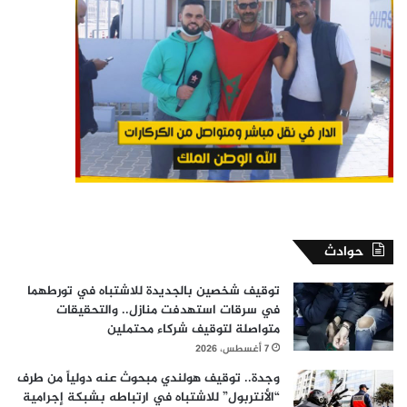
حوادث
توقيف شخصين بالجديدة للاشتباه في تورطهما
في سرقات استهدفت منازل.. والتحقيقات
متواصلة لتوقيف شركاء محتملين
7 أغسطس، 2026
وجدة.. توقيف هولندي مبحوث عنه دولياً من طرف
“الأنتربول” للاشتباه في ارتباطه بشبكة إجرامية