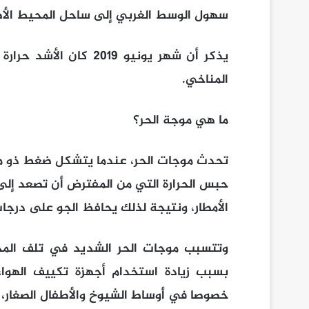
سهول الوسط الغربي إلى ساحل المحيط الأ
يذكر أن شهر يونيو 2019
المناخي.​
ما هي موجة الحر؟
تحدث موجات الحر، عندما يتشكل ضغط ذو 
حبس الحرارة التي من المفترض أن تصعد إل
الأمطار، ونتيجة لذلك يحافظ الجو على درجات
وتتسبب موجات الحر الشديد في تلف المحا
بسبب زيادة استخدام أجهزة تكييف الهواء،
خصوصا في أوساط الشيوخ والأطفال الصغار، و