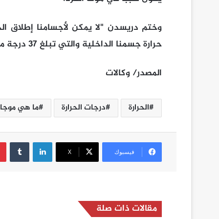
وختم دريسدن "لا يمكن لأجسامنا إطلاق الحر
حرارة جسمنا الداخلية والتي تبلغ 37 درجة مئوية".
المصدر/ وكالات
الحرارة
درجات الحرارة
ما هي موجا
لينكدإن
فيسبوك
‫X
مقالات ذات صلة