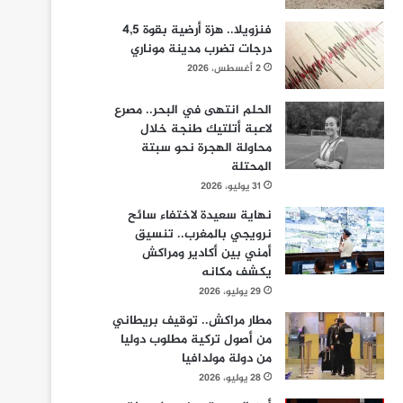
فنزويلا.. هزة أرضية بقوة 4,5
درجات تضرب مدينة موناري
2 أغسطس، 2026
الحلم انتهى في البحر.. مصرع
لاعبة أتلتيك طنجة خلال
محاولة الهجرة نحو سبتة
المحتلة
31 يوليو، 2026
نهاية سعيدة لاختفاء سائح
نرويجي بالمغرب.. تنسيق
أمني بين أكادير ومراكش
يكشف مكانه
29 يوليو، 2026
مطار مراكش.. توقيف بريطاني
من أصول تركية مطلوب دوليا
من دولة مولدافيا
28 يوليو، 2026