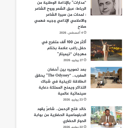
“مدارات” بالإذاعة الوطنية من
الرباط: عبق الشعر وروح الشاعر
: لمحات من سيرة الشاعر
والاعلامي الإذاعي وجيه فهمي
صلاح
4 أغسطس، 2026
أكثر من 100 ألف متفرج في
حفل راغب علامة بختام
مهرجان “تيميتار”
27 يوليو، 2026
بعد تصويره بين أحضان
المغرب.. “The Odyssey” يحقق
انطلاقة تاريخية في شباك
التذاكر ويمنح المملكة دعاية
سينمائية عالمية
23 يوليو، 2026
خالد فتح الرحمن.. شاعرٌ يقود
الدبلوماسية الحضارية من بوابة
الحوار الحضاري
22 يوليو، 2026