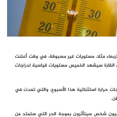
أربعاء مثلا، مستويات غير مسبوقة، في وقت أعلنت
 من القارة سيشهد الخميس مستويات قياسية لدراجات
رجات حرارة استثنائية هذا الأسبوع، والتي تعدت في
اد الجوية قالت الجمعة، إن نحو 150 مليون شخص سيتأثرون بموجة الحر التي ستمتد من