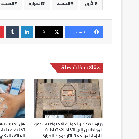
الأرق
الجسم
الحرارة
الصحة
لينكدإن
فيسبوك
‫X
مقالات ذات صلة
وزارة الصحة والحماية الاجتماعية تدعو
هل تقترب نهاي
المواطنين إلى اتخاذ الاحتياطات
تقنية صينية ج
اللازمة لمواجهة آثار موجة الحرارة
الهاتف الذكي!