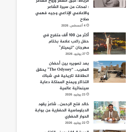
الرباط: عبق الشعر وروح الشاعر
: لمحات من سيرة الشاعر
والاعلامي الإذاعي وجيه فهمي
صلاح
4 أغسطس، 2026
أكثر من 100 ألف متفرج في
حفل راغب علامة بختام
مهرجان “تيميتار”
27 يوليو، 2026
بعد تصويره بين أحضان
المغرب.. “The Odyssey” يحقق
انطلاقة تاريخية في شباك
التذاكر ويمنح المملكة دعاية
سينمائية عالمية
23 يوليو، 2026
خالد فتح الرحمن.. شاعرٌ يقود
الدبلوماسية الحضارية من بوابة
الحوار الحضاري
22 يوليو، 2026