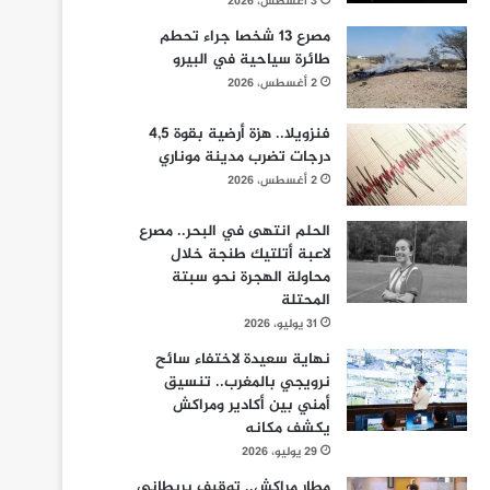
3 أغسطس، 2026
مصرع 13 شخصا جراء تحطم
طائرة سياحية في البيرو
2 أغسطس، 2026
فنزويلا.. هزة أرضية بقوة 4,5
درجات تضرب مدينة موناري
2 أغسطس، 2026
الحلم انتهى في البحر.. مصرع
لاعبة أتلتيك طنجة خلال
محاولة الهجرة نحو سبتة
المحتلة
31 يوليو، 2026
نهاية سعيدة لاختفاء سائح
نرويجي بالمغرب.. تنسيق
أمني بين أكادير ومراكش
يكشف مكانه
29 يوليو، 2026
مطار مراكش.. توقيف بريطاني