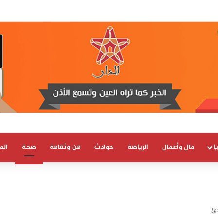
ل سبتة ومليلية.. وثيقة رسمية تعزز الطرح المغرب
ا
مال وأعمال
الرياضة
حوادث
فن وثقافة
صحة
الم
دئ