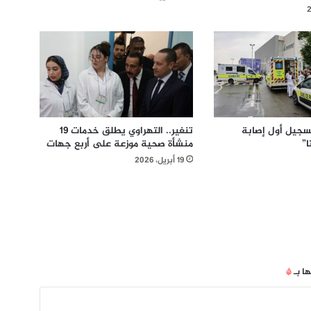
سجيل أول إصابة
تنغير.. التهراوي يطلق خدمات 19
”
منشأة صحية موزعة على أربع جهات
19 أبريل، 2026
ها بـ
*