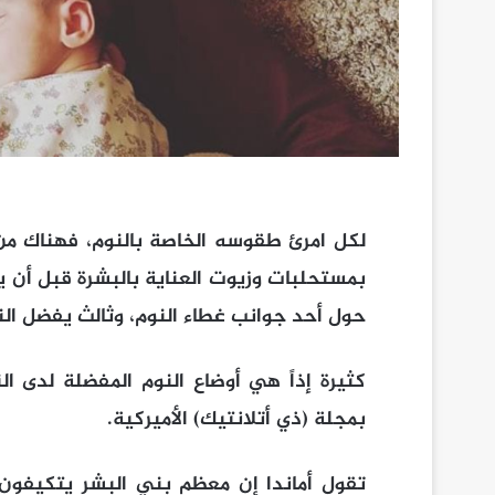
لكل امرئ طقوسه الخاصة بالنوم، فهناك م
بمستحلبات وزيوت العناية بالبشرة قبل أن 
حول أحد جوانب غطاء النوم، وثالث يفضل ا
كثيرة إذاً هي أوضاع النوم المفضلة لدى ا
بمجلة (ذي أتلانتيك) الأميركية.
تقول أماندا إن معظم بني البشر يتكيفون 