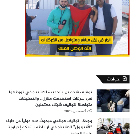
حوادث
توقيف شخصين بالجديدة للاشتباه في تورطهما
في سرقات استهدفت منازل.. والتحقيقات
متواصلة لتوقيف شركاء محتملين
7 أغسطس، 2026
وجدة.. توقيف هولندي مبحوث عنه دولياً من طرف
“الأنتربول” للاشتباه في ارتباطه بشبكة إجرامية
عابرة للحدود