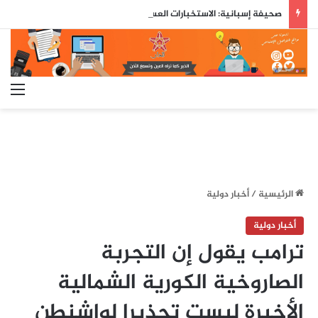
صحيفة إسبانية: الاستخبارات العسكرية حذّرت مسبقاً من محاولة اقتحام جماعي لسبتة قبل ثلاثة أيام من وقوعها
الق
الرئيسية
/
أخبار دولية
أخبار دولية
ترامب يقول إن التجربة
الصاروخية الكورية الشمالية
الأخيرة ليست تحذيرا لواشنطن