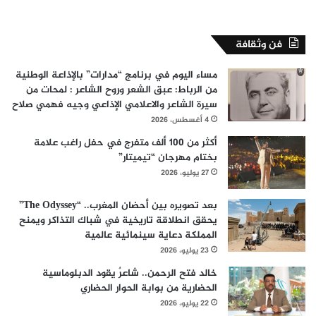
فن وثقافة
مساء اليوم في برنامج “مدارات” بالإذاعة الوطنية
من الرباط: عبق الشعر وروح الشاعر : لمحات من
سيرة الشاعر والاعلامي الإذاعي وجيه فهمي صلاح
4 أغسطس، 2026
أكثر من 100 ألف متفرج في حفل راغب علامة
بختام مهرجان “تيميتار”
27 يوليو، 2026
بعد تصويره بين أحضان المغرب.. “The Odyssey”
يحقق انطلاقة تاريخية في شباك التذاكر ويمنح
المملكة دعاية سينمائية عالمية
23 يوليو، 2026
خالد فتح الرحمن.. شاعرٌ يقود الدبلوماسية
الحضارية من بوابة الحوار الحضاري
22 يوليو، 2026