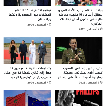
رواندا.. نظام جديد للأداء الفوري
توقيع اتفاقية مكة للدفاع
يحقق أزيد من 10 ملايين معاملة
المشترك بين السعودية وتركيا
مالية في غضون أسابيع (البنك
وباكستان
المركزي)
7 أغسطس، 2026
7 أغسطس، 2026
عقيد وخبير إسباني: المغرب
بتعليمات ملكية..ناصر بوريطة
كسب أقوى حلفائه… وسبتة
يصل إلى كالي للمشاركة في حفل
ومليلية أصبحتا عبئاً على إسبانيا
تنصيب رئيس كولومبيا الجديد
7 أغسطس، 2026
7 أغسطس، 2026