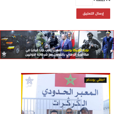
4 × خمسة =