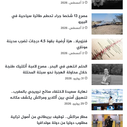
3 أغسطس، 2026
مصرع 13 شخصا جراء تحطم طائرة سياحية في
البيرو
2 أغسطس، 2026
فنزويلا.. هزة أرضية بقوة 4,5 درجات تضرب مدينة
موناري
2 أغسطس، 2026
الحلم انتهى في البحر.. مصرع لاعبة أتلتيك طنجة
خلال محاولة الهجرة نحو سبتة المحتلة
31 يوليو، 2026
نهاية سعيدة لاختفاء سائح نرويجي بالمغرب..
تنسيق أمني بين أكادير ومراكش يكشف مكانه
29 يوليو، 2026
مطار مراكش.. توقيف بريطاني من أصول تركية
مطلوب دوليا من دولة مولدافيا