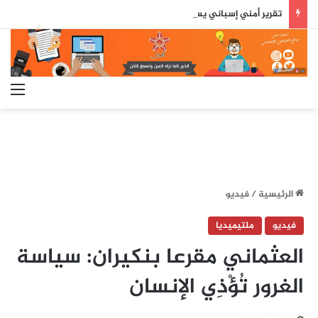
تقرير أمني إسباني يسلط الضوء على دور جزائري في التنسيق الرقمي لأحداث سبتة..
الق
الرئيسية
/
فيديو
فيديو
ملتيميديا
العثماني مقرعا بنكيران: سياسة
الغرور تُؤْذِي الإنسان