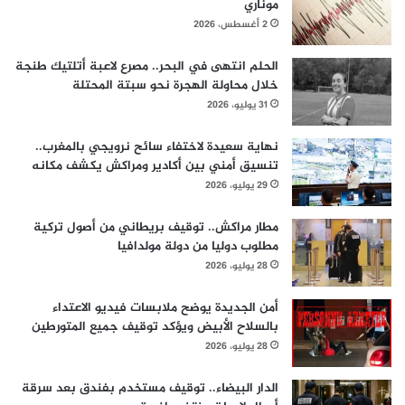
موناري
2 أغسطس، 2026
الحلم انتهى في البحر.. مصرع لاعبة أتلتيك طنجة
خلال محاولة الهجرة نحو سبتة المحتلة
31 يوليو، 2026
نهاية سعيدة لاختفاء سائح نرويجي بالمغرب..
تنسيق أمني بين أكادير ومراكش يكشف مكانه
29 يوليو، 2026
مطار مراكش.. توقيف بريطاني من أصول تركية
مطلوب دوليا من دولة مولدافيا
28 يوليو، 2026
أمن الجديدة يوضح ملابسات فيديو الاعتداء
بالسلاح الأبيض ويؤكد توقيف جميع المتورطين
28 يوليو، 2026
الدار البيضاء.. توقيف مستخدم بفندق بعد سرقة