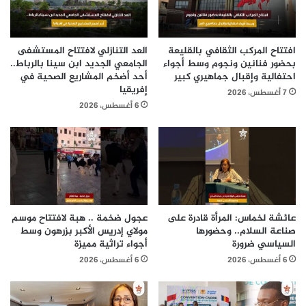
افتتاح المركب الثقافي بالقليعة
العد التنازلي لافتتاح المستشفى
بحضور فنانين ونجوم وسط أجواء
الجامعي الجديد ابن سينا بالرباط..
احتفالية وإقبال جماهيري كبير
أحد أضخم المشاريع الصحية في
إفريقيا
7 أغسطس، 2026
6 أغسطس، 2026
عائشة لخماس: المرأة قادرة على
عجول ضخمة .. هبة لافتتاح موسم
صناعة السلام.. وحضورها
مولاي إدريس الأكبر بزرهون وسط
السياسي ضرورة
أجواء تراثية مميزة
6 أغسطس، 2026
6 أغسطس، 2026