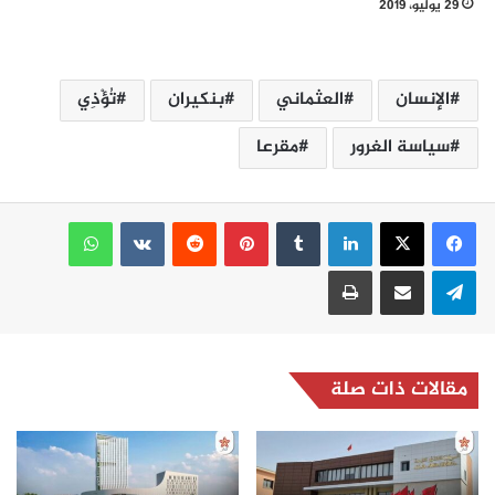
29 يوليو، 2019
الإنسان
العثماني
بنكيران
تُؤْذِي
سياسة الغرور
مقرعا
لينكدإن
بينتيريست
واتساب
تيلقرام
مشاركة عبر البريد
طباعة
مقالات ذات صلة