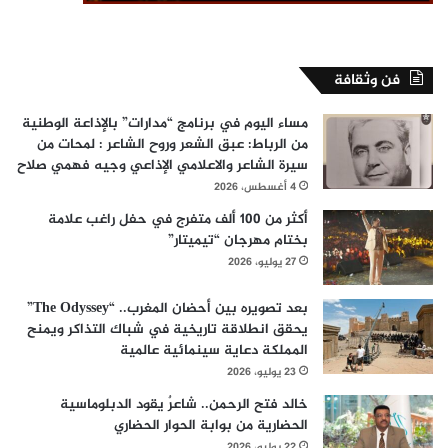
فن وثقافة
مساء اليوم في برنامج “مدارات” بالإذاعة الوطنية
من الرباط: عبق الشعر وروح الشاعر : لمحات من
سيرة الشاعر والاعلامي الإذاعي وجيه فهمي صلاح
4 أغسطس، 2026
أكثر من 100 ألف متفرج في حفل راغب علامة
بختام مهرجان “تيميتار”
27 يوليو، 2026
بعد تصويره بين أحضان المغرب.. “The Odyssey”
يحقق انطلاقة تاريخية في شباك التذاكر ويمنح
المملكة دعاية سينمائية عالمية
23 يوليو، 2026
خالد فتح الرحمن.. شاعرٌ يقود الدبلوماسية
الحضارية من بوابة الحوار الحضاري
22 يوليو، 2026