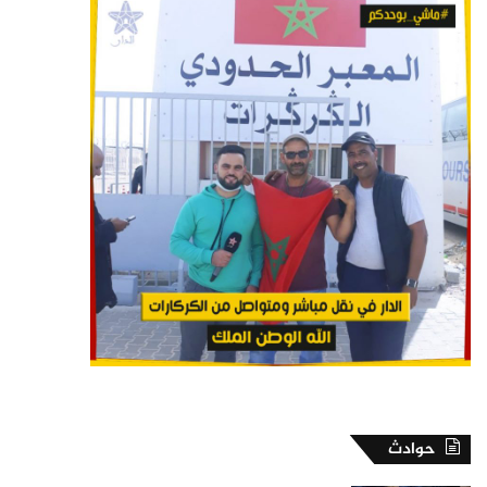
حوادث