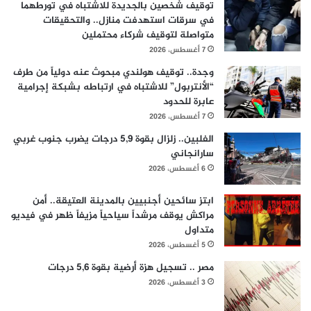
توقيف شخصين بالجديدة للاشتباه في تورطهما
في سرقات استهدفت منازل.. والتحقيقات
متواصلة لتوقيف شركاء محتملين
7 أغسطس، 2026
وجدة.. توقيف هولندي مبحوث عنه دولياً من طرف
“الأنتربول” للاشتباه في ارتباطه بشبكة إجرامية
عابرة للحدود
7 أغسطس، 2026
الفلبين.. زلزال بقوة 5,9 درجات يضرب جنوب غربي
سارانجاني
6 أغسطس، 2026
ابتز سائحين أجنبيين بالمدينة العتيقة.. أمن
مراكش يوقف مرشداً سياحياً مزيفاً ظهر في فيديو
متداول
5 أغسطس، 2026
مصر .. تسجيل هزة أرضية بقوة 5,6 درجات
3 أغسطس، 2026