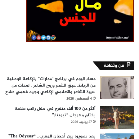
فن وثقافة
مساء اليوم في برنامج “مدارات” بالإذاعة الوطنية
من الرباط: عبق الشعر وروح الشاعر : لمحات من
سيرة الشاعر والاعلامي الإذاعي وجيه فهمي صلاح
4 أغسطس، 2026
أكثر من 100 ألف متفرج في حفل راغب علامة
بختام مهرجان “تيميتار”
27 يوليو، 2026
بعد تصويره بين أحضان المغرب.. “The Odyssey”