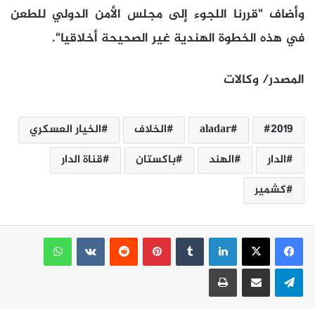
وأضاف "قررنا اللجوء إلى مجلس الأمن الدولي للطعن
في هذه الخطوة الهندية غير الصحيحة أخلاقيا".
المصدر/ وكالات
2019
aladar
الخلاف
الخيار العسكري
الدار
الهند
باكستان
قناة الدار
كشمير
لينكدإن
بينتيريست
واتساب
تيلقرام
مشاركة عبر البريد
طباعة