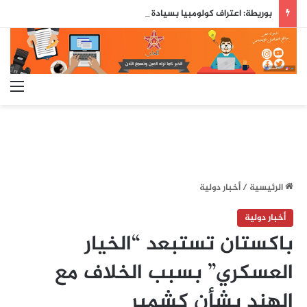
بوريطة: اعتراف كولومبيا بسيادة المغرب على صحرائه «قرار تاريخي»…
الق
الرئيسية
/
أخبار دولية
أخبار دولية
باكستان تستبعد “الخيار
العسكري” بسبب الخلاف مع
الهند بشأن كشمير