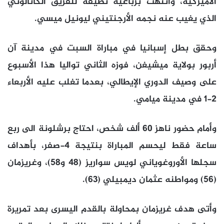
الأميركية، وانتهت برباعية نظيفة للفريق الكاتالوني
الذي يغيب عنه نجمه الأرجنتيني ليونيل ميسي.
وحقق بطل إسبانيا في مباراة السبت في مدينة آن
أربور بولاية ميشيغن، فوزه الثاني تواليا هذا الأسبوع
على وصيف الدوري الإيطالي، بعدما تغلب عليه الأربعاء
2-1 في مدينة ميامي.
وأمام حضور ناهز 60 ألف شخص، احتاج برشلونة الى ربع
ساعة فقط ليحسم المباراة بنتيجة 4-صفر، بأهداف
سجلها الأوروغوياني لويس سواريز (48 و58)، وغريزمان
(56) ومواطنه عثمان ديمبيلي (63).
وأتى هدف غريزمان بمحاولة بالقدم اليسرى بعد تمريرة