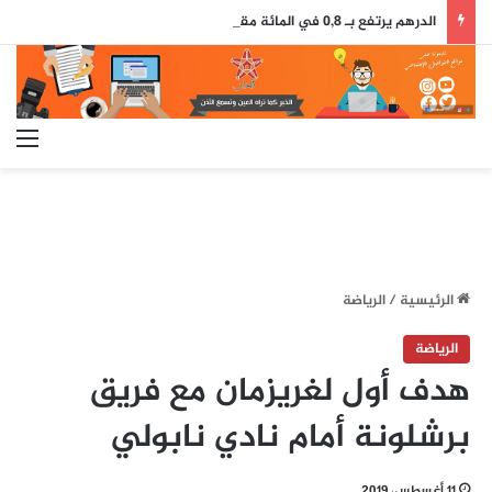
الدرهم يرتفع بـ 0,8 في المائة مقابل الدولار ما بين 30 يوليوز و5 غشت (بنك المغرب)
الق
الرئيسية
/
الرياضة
الرياضة
هدف أول لغريزمان مع فريق
برشلونة أمام نادي نابولي
11 أغسطس، 2019