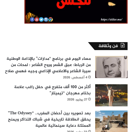
فن وثقافة
مساء اليوم في برنامج “مدارات” بالإذاعة الوطنية
من الرباط: عبق الشعر وروح الشاعر : لمحات من
سيرة الشاعر والاعلامي الإذاعي وجيه فهمي صلاح
4 أغسطس، 2026
أكثر من 100 ألف متفرج في حفل راغب علامة
بختام مهرجان “تيميتار”
27 يوليو، 2026
بعد تصويره بين أحضان المغرب.. “The Odyssey”
يحقق انطلاقة تاريخية في شباك التذاكر ويمنح
المملكة دعاية سينمائية عالمية