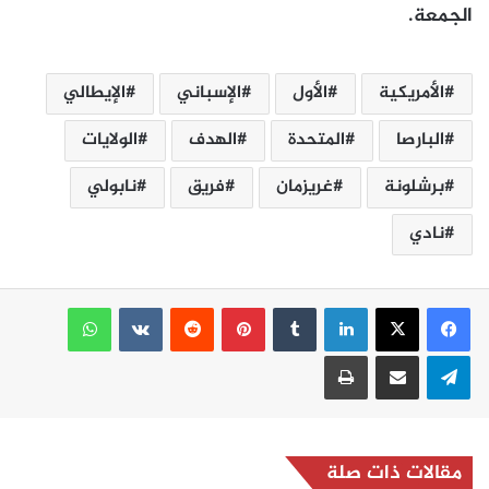
الجمعة.
الأمريكية
الأول
الإسباني
الإيطالي
البارصا
المتحدة
الهدف
الولايات
برشلونة
غريزمان
فريق
نابولي
نادي
لينكدإن
بينتيريست
واتساب
تيلقرام
مشاركة عبر البريد
طباعة
مقالات ذات صلة