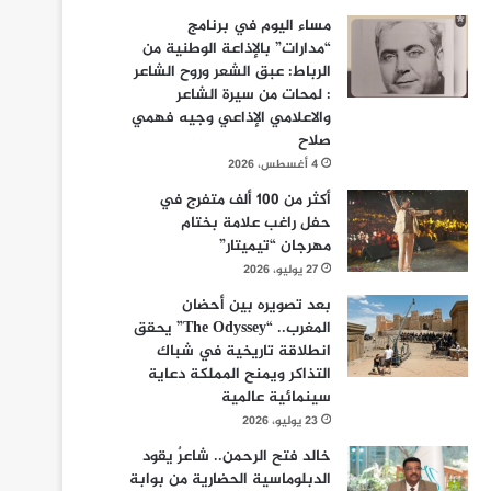
مساء اليوم في برنامج
“مدارات” بالإذاعة الوطنية من
الرباط: عبق الشعر وروح الشاعر
: لمحات من سيرة الشاعر
والاعلامي الإذاعي وجيه فهمي
صلاح
4 أغسطس، 2026
أكثر من 100 ألف متفرج في
حفل راغب علامة بختام
مهرجان “تيميتار”
27 يوليو، 2026
بعد تصويره بين أحضان
المغرب.. “The Odyssey” يحقق
انطلاقة تاريخية في شباك
التذاكر ويمنح المملكة دعاية
سينمائية عالمية
23 يوليو، 2026
خالد فتح الرحمن.. شاعرٌ يقود
الدبلوماسية الحضارية من بوابة