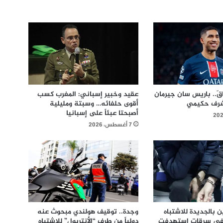
ّ.. باريس سان جيرمان
عقيد وخبير إسباني: المغرب كسب
شرف حكيمي
أقوى حلفائه… وسبتة ومليلية
أصبحتا عبئاً على إسبانيا
7 أغسطس، 2026
بالجديدة للاشتباه
وجدة.. توقيف هولندي مبحوث عنه
في سرقات استهدفت
دولياً من طرف “الأنتربول” للاشتباه