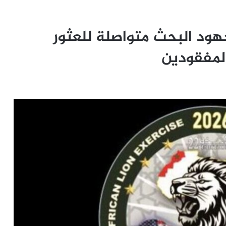
لإفريقي 2026″… جهود البحث متواصلة للعثور
المفقودين