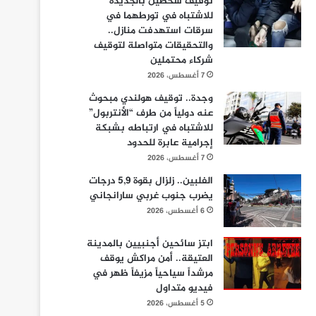
توقيف شخصين بالجديدة
للاشتباه في تورطهما في
سرقات استهدفت منازل..
والتحقيقات متواصلة لتوقيف
شركاء محتملين
7 أغسطس، 2026
وجدة.. توقيف هولندي مبحوث
عنه دولياً من طرف “الأنتربول”
للاشتباه في ارتباطه بشبكة
إجرامية عابرة للحدود
7 أغسطس، 2026
الفلبين.. زلزال بقوة 5,9 درجات
يضرب جنوب غربي سارانجاني
6 أغسطس، 2026
ابتز سائحين أجنبيين بالمدينة
العتيقة.. أمن مراكش يوقف
مرشداً سياحياً مزيفاً ظهر في
فيديو متداول
5 أغسطس، 2026