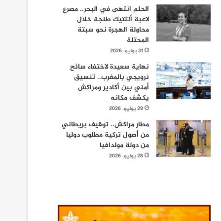
الحلم انتهى في البحر.. مصرع
لاعبة أتلتيك طنجة خلال
محاولة الهجرة نحو سبتة
المحتلة
31 يوليو، 2026
نهاية سعيدة لاختفاء سائح
نرويجي بالمغرب.. تنسيق
أمني بين أكادير ومراكش
يكشف مكانه
29 يوليو، 2026
مطار مراكش.. توقيف بريطاني
من أصول تركية مطلوب دوليا
من دولة مولدافيا
28 يوليو، 2026