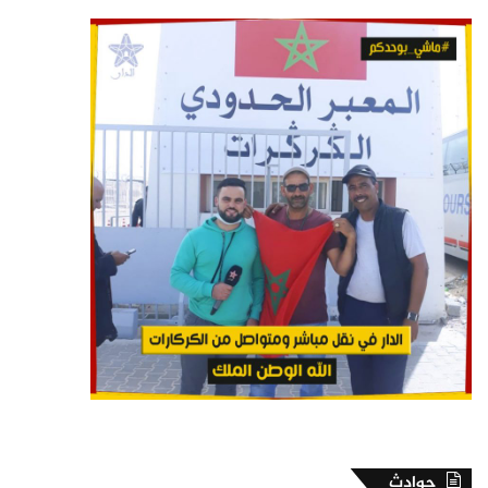
حوادث