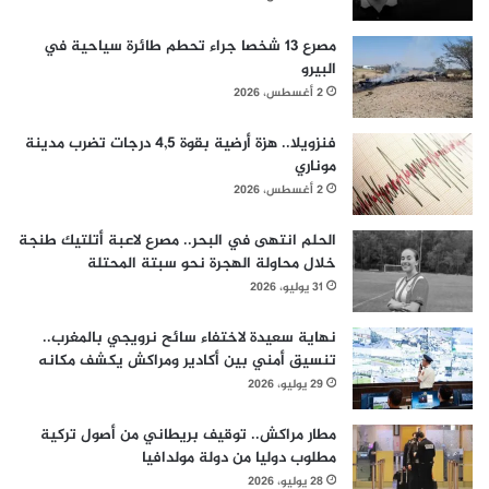
مصرع 13 شخصا جراء تحطم طائرة سياحية في
البيرو
2 أغسطس، 2026
فنزويلا.. هزة أرضية بقوة 4,5 درجات تضرب مدينة
موناري
2 أغسطس، 2026
الحلم انتهى في البحر.. مصرع لاعبة أتلتيك طنجة
خلال محاولة الهجرة نحو سبتة المحتلة
31 يوليو، 2026
نهاية سعيدة لاختفاء سائح نرويجي بالمغرب..
تنسيق أمني بين أكادير ومراكش يكشف مكانه
29 يوليو، 2026
مطار مراكش.. توقيف بريطاني من أصول تركية
مطلوب دوليا من دولة مولدافيا
28 يوليو، 2026