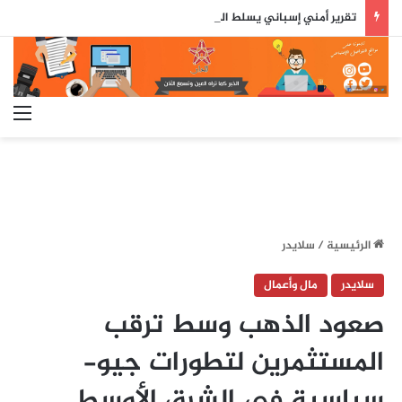
تقرير أمني إسباني يسلط الضوء على دور جزائري في التنسيق الرقمي لأحداث سبتة..
الق
الرئيسية
/
سلايدر
سلايدر
مال وأعمال
صعود الذهب وسط ترقب
المستثمرين لتطورات جيو-
سياسية في الشرق الأوسط