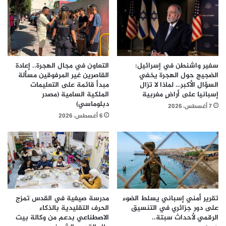
سفير واشنطن في إسرائيل:
التعاون في مجال الهجرة.. إعادة
الضجيج حول الهجرة يخفي
القاصرين غير المرفوقين مسألة
السؤال الأكبر… لماذا لا تزال
مبدأ قائمة على التعليمات
إسبانيا على أراضٍ مغربية
الملكية السامية (مصدر
دبلوماسي)
7 أغسطس، 2026
6 أغسطس، 2026
تقرير أمني إسباني يسلط الضوء
مدرسة صيفية في القدس تمزج
على دور جزائري في التنسيق
الحرف التقليدية بالذكاء
الرقمي لأحداث سبتة..
الاصطناعي بدعم من وكالة بيت