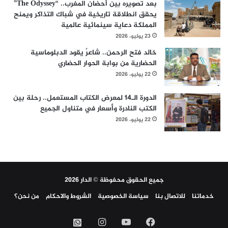
بعد تصويره بين أحضان المغرب.. “The Odyssey”
يحقق انطلاقة تاريخية في شباك التذاكر ويمنح
المملكة دعاية سينمائية عالمية
23 يوليو، 2026
خالد فتح الرحمن.. شاعرٌ يقود الدبلوماسية
الحضارية من بوابة الحوار الحضاري
22 يوليو، 2026
الدورة الـ14 لمعرض الكتاب المستعمل.. رحلة بين
الكتب النادرة وأسعار في متناول الجميع
22 يوليو، 2026
جميع الحقوق محفوظة © الدار 2026
خدماتنا
للاتصال بنا
سياسة الخصوصية
الشروط والاحكام
من نحن؟
فيسبوك
‫YouTube
انستقرام
واتساب